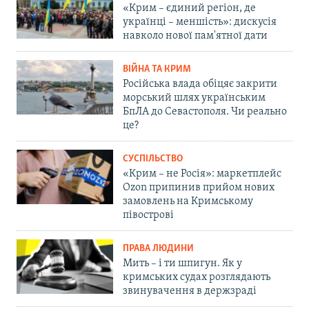
«Крим – єдиний регіон, де
українці – меншість»: дискусія
навколо нової пам'ятної дати
ВІЙНА ТА КРИМ
Російська влада обіцяє закрити
морський шлях українським
БпЛА до Севастополя. Чи реально
це?
СУСПІЛЬСТВО
«Крим – не Росія»: маркетплейс
Ozon припинив прийом нових
замовлень на Кримському
півострові
ПРАВА ЛЮДИНИ
Мить – і ти шпигун. Як у
кримських судах розглядають
звинувачення в держзраді