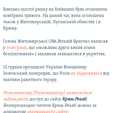
Близько шостої ранку на Київщині була оголошена
повітряна тривога. На даний час вона оголошена
також у Житомирській, Луганській областях і в
Криму.
Голова Житомирської ОВА Віталій Бунечко написав
у
телеграмі
, що «можлива друга хвиля атаки
безпілотників» і закликав залишатися в укриттях.
12 грудня президент України Володимир
Зеленський попередив, що Росія
не відмовилася
від
тактики ракетного терору.
Роскомнагляд (Роскомнадзор) намагається
заблокувати
доступ до сайту
Крим.Реалії
.
Безперешкодно читати Крим.Реалії можна за
допомогою
дзеркального сайту
: