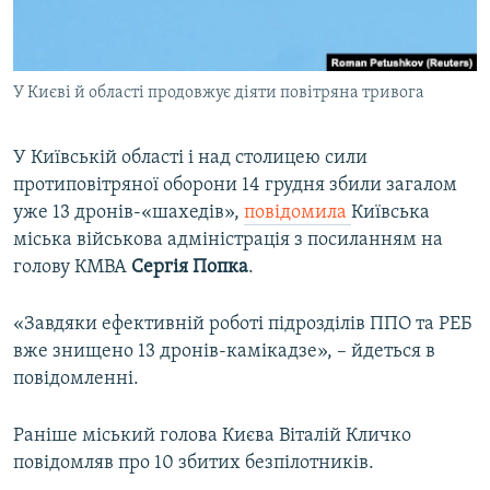
ВІДЕОУРОКИ «ELIFBE»
Русский
СВІДЧЕННЯ ОКУПАЦІЇ
Qırımtatar
У Києві й області продовжує діяти повітряна тривога
УКРАЇНСЬКА ПРОБЛЕМА КРИМУ
ДОЛУЧАЙСЯ!
ІНФОГРАФІКА
У Київській області і над столицею сили
протиповітряної оборони 14 грудня збили загалом
уже 13 дронів-«шахедів»,
повідомила
Київська
Усі сайти RFE/RL
міська військова адміністрація з посиланням на
голову КМВА
Сергія Попка
.
«Завдяки ефективній роботі підрозділів ППО та РЕБ
вже знищено 13 дронів-камікадзе», – йдеться в
повідомленні.
Раніше міський голова Києва Віталій Кличко
повідомляв про 10 збитих безпілотників.