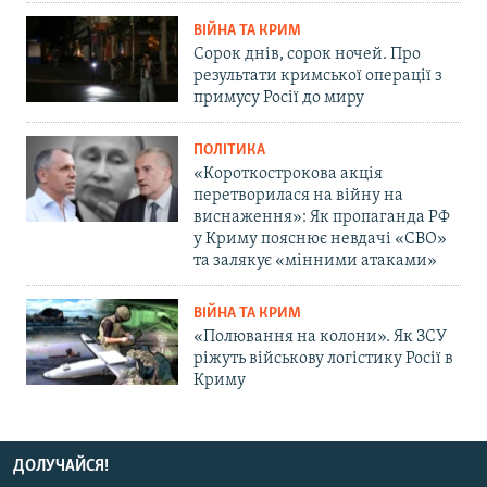
ВІЙНА ТА КРИМ
Сорок днів, сорок ночей. Про
результати кримської операції з
примусу Росії до миру
ПОЛІТИКА
«Короткострокова акція
перетворилася на війну на
виснаження»: Як пропаганда РФ
у Криму пояснює невдачі «СВО»
та залякує «мінними атаками»
ВІЙНА ТА КРИМ
«Полювання на колони». Як ЗСУ
ріжуть військову логістику Росії в
Криму
ДОЛУЧАЙСЯ!