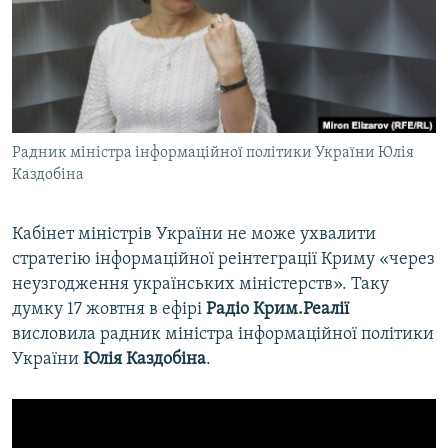
ВІДЕОУРОКИ «ELIFBE»
Русский
СВІДЧЕННЯ ОКУПАЦІЇ
Qırımtatar
УКРАЇНСЬКА ПРОБЛЕМА КРИМУ
ДОЛУЧАЙСЯ!
ІНФОГРАФІКА
Радник міністра інформаційної політики України Юлія
Каздобіна
Усі сайти RFE/RL
Кабінет міністрів України не може ухвалити
стратегію інформаційної реінтеграції Криму «через
неузгодження українських міністерств». Таку
думку 17 жовтня в ефірі
Радіо Крим.Реалії
висловила радник міністра інформаційної політики
України
Юлія Каздобіна
.​