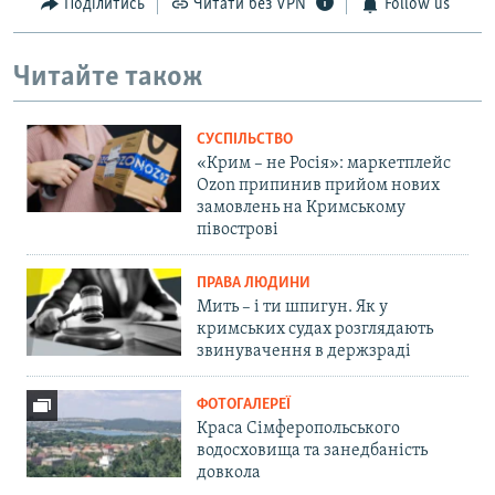
Поділитись
Читати без VPN
Follow us
Читайте також
СУСПІЛЬСТВО
«Крим – не Росія»: маркетплейс
Ozon припинив прийом нових
замовлень на Кримському
півострові
ПРАВА ЛЮДИНИ
Мить – і ти шпигун. Як у
кримських судах розглядають
звинувачення в держзраді
ФОТОГАЛЕРЕЇ
Краса Сімферопольського
водосховища та занедбаність
довкола