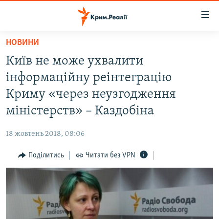
Доступність
посилання
Перейти
НОВИНИ
до
НОВИНИ
Київ не може ухвалити
основного
ВОДА.КРИМ
матеріалу
інформаційну реінтеграцію
ВІДЕО ТА ФОТО
Перейти
Криму «через неузгодження
до
ПОЛІТИКА
міністерств» – Каздобіна
основної
БЛОГИ
навігації
18 жовтень 2018, 08:06
Перейти
ПОГЛЯД
до
Поділитись
Читати без VPN
ІНТЕРВ'Ю
пошуку
ВСЕ ЗА ДЕНЬ
СПЕЦПРОЕКТИ
ЯК ОБІЙТИ БЛОКУВАННЯ
ДЕПОРТАЦІЯ