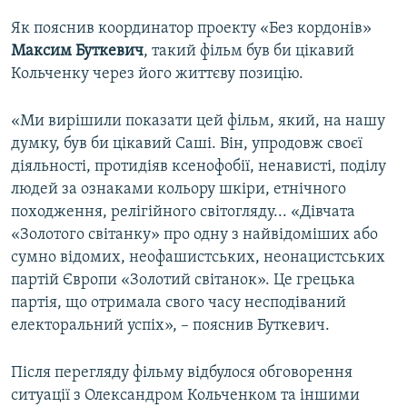
Як пояснив координатор проекту «Без кордонів»
Максим Буткевич
, такий фільм був би цікавий
Кольченку через його життєву позицію.
«Ми вирішили показати цей фільм, який, на нашу
думку, був би цікавий Саші. Він, упродовж своєї
діяльності, протидіяв ксенофобії, ненависті, поділу
людей за ознаками кольору шкіри, етнічного
походження, релігійного світогляду... «Дівчата
«Золотого світанку» про одну з найвідоміших або
сумно відомих, неофашистських, неонацистських
партій Європи «Золотий світанок». Це грецька
партія, що отримала свого часу несподіваний
електоральний успіх», – пояснив Буткевич.
Після перегляду фільму відбулося обговорення
ситуації з Олександром Кольченком та іншими