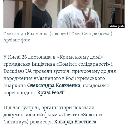
ВІДЕОУРОКИ «ELIFBE»
Русский
СВІДЧЕННЯ ОКУПАЦІЇ
Qırımtatar
УКРАЇНСЬКА ПРОБЛЕМА КРИМУ
Олександр Кольченко (ліворуч) і Олег Сенцов (в суді).
ДОЛУЧАЙСЯ!
ІНФОГРАФІКА
Архівне фото
У Києві 26 листопада в «Кримському домі»
Усі сайти RFE/RL
громадська ініціатива «Комітет солідарності» і
Docudays UA провели зустріч, приурочену до дня
народження ув'язненого в Росії кримського
анархіста
Олександра Кольченка
, повідомляє
кореспондент
Крим.Реалії
.
Під час зустрічі, організатори показали
документальний фільм «Дівчата «Золотого
Світанку») режисера
Ховарда Бюстнеса
.