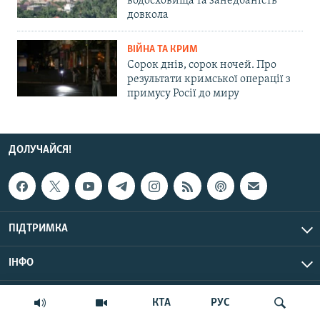
водосховища та занедбаність
довкола
ВІЙНА ТА КРИМ
Сорок днів, сорок ночей. Про
результати кримської операції з
примусу Росії до миру
ДОЛУЧАЙСЯ!
ПІДТРИМКА
ІНФО
© Крим.Реалії, 2026 | Усі права застережено.
КТА
РУС