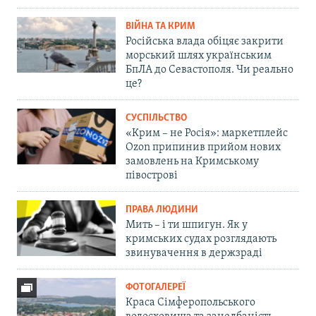
ВІЙНА ТА КРИМ
Російська влада обіцяє закрити
морський шлях українським
БпЛА до Севастополя. Чи реально
це?
СУСПІЛЬСТВО
«Крим – не Росія»: маркетплейс
Ozon припинив прийом нових
замовлень на Кримському
півострові
ПРАВА ЛЮДИНИ
Мить – і ти шпигун. Як у
кримських судах розглядають
звинувачення в держзраді
ФОТОГАЛЕРЕЇ
Краса Сімферопольського