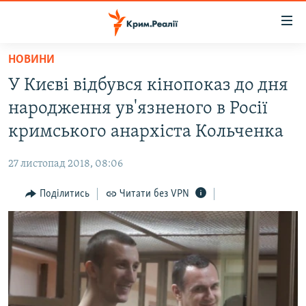
Доступність
посилання
Перейти
НОВИНИ
до
НОВИНИ
У Києві відбувся кінопоказ до дня
основного
ВОДА.КРИМ
матеріалу
народження ув'язненого в Росії
ВІДЕО ТА ФОТО
Перейти
кримського анархіста Кольченка
до
ПОЛІТИКА
основної
27 листопад 2018, 08:06
БЛОГИ
навігації
Перейти
Поділитись
Читати без VPN
ПОГЛЯД
до
ІНТЕРВ'Ю
пошуку
ВСЕ ЗА ДЕНЬ
СПЕЦПРОЕКТИ
ЯК ОБІЙТИ БЛОКУВАННЯ
ДЕПОРТАЦІЯ