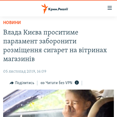
Доступність
посилання
Перейти
НОВИНИ
до
НОВИНИ
Влада Києва проситиме
основного
ВОДА.КРИМ
матеріалу
парламент заборонити
ВІДЕО ТА ФОТО
Перейти
розміщення сигарет на вітринах
до
ПОЛІТИКА
магазинів
основної
БЛОГИ
навігації
05 листопад 2019, 16:09
Перейти
ПОГЛЯД
до
Поділитись
Читати без VPN
ІНТЕРВ'Ю
пошуку
ВСЕ ЗА ДЕНЬ
СПЕЦПРОЕКТИ
ЯК ОБІЙТИ БЛОКУВАННЯ
ДЕПОРТАЦІЯ