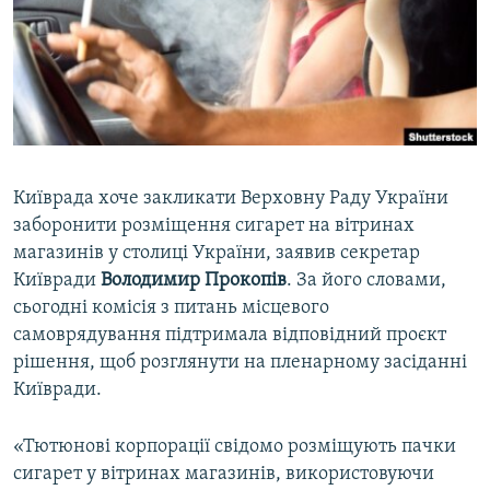
ВІДЕОУРОКИ «ELIFBE»
Русский
СВІДЧЕННЯ ОКУПАЦІЇ
Qırımtatar
УКРАЇНСЬКА ПРОБЛЕМА КРИМУ
ДОЛУЧАЙСЯ!
ІНФОГРАФІКА
Київрада хоче закликати Верховну Раду України
заборонити розміщення сигарет на вітринах
Усі сайти RFE/RL
магазинів у столиці України, заявив секретар
Київради
Володимир Прокопів
. За його словами,
сьогодні комісія з питань місцевого
самоврядування підтримала відповідний проєкт
рішення, щоб розглянути на пленарному засіданні
Київради.
«Тютюнові корпорації свідомо розміщують пачки
сигарет у вітринах магазинів, використовуючи