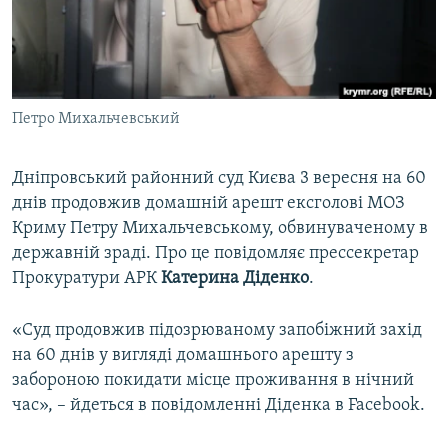
ВІДЕОУРОКИ «ELIFBE»
Русский
СВІДЧЕННЯ ОКУПАЦІЇ
Qırımtatar
УКРАЇНСЬКА ПРОБЛЕМА КРИМУ
Петро Михальчевський
ДОЛУЧАЙСЯ!
ІНФОГРАФІКА
Дніпровський районний суд Києва 3 вересня на 60
днів продовжив домашній арешт ексголові МОЗ
Усі сайти RFE/RL
Криму Петру Михальчевському, обвинуваченому в
державній зраді. Про це повідомляє прессекретар
Прокуратури АРК
Катерина Діденко
.
«Суд продовжив підозрюваному запобіжний захід
на 60 днів у вигляді домашнього арешту з
забороною покидати місце проживання в нічний
час», – йдеться в повідомленні Діденка в Facebook.