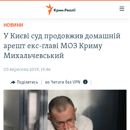
Доступність
посилання
Перейти
НОВИНИ
до
НОВИНИ
У Києві суд продовжив домашній
основного
ВОДА.КРИМ
матеріалу
арешт екс-главі МОЗ Криму
ВІДЕО ТА ФОТО
Перейти
Михальчевський
до
ПОЛІТИКА
основної
03 вересень 2019, 19:46
БЛОГИ
навігації
Перейти
Поділитись
Читати без VPN
ПОГЛЯД
до
ІНТЕРВ'Ю
пошуку
ВСЕ ЗА ДЕНЬ
СПЕЦПРОЕКТИ
ЯК ОБІЙТИ БЛОКУВАННЯ
ДЕПОРТАЦІЯ