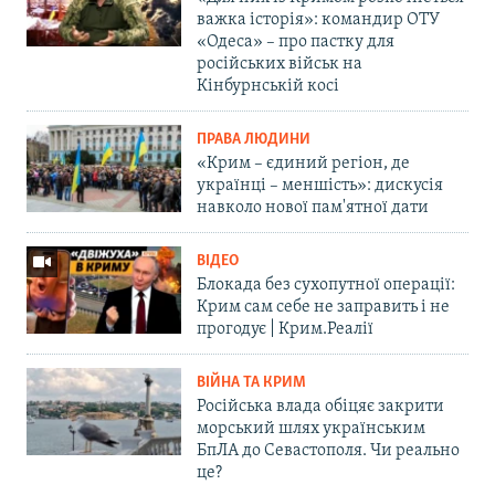
важка історія»: командир ОТУ
«Одеса» – про пастку для
російських військ на
Кінбурнській косі
ПРАВА ЛЮДИНИ
«Крим – єдиний регіон, де
українці – меншість»: дискусія
навколо нової пам'ятної дати
ВІДЕО
Блокада без сухопутної операції:
Крим сам себе не заправить і не
прогодує | Крим.Реалії
ВІЙНА ТА КРИМ
Російська влада обіцяє закрити
морський шлях українським
БпЛА до Севастополя. Чи реально
це?