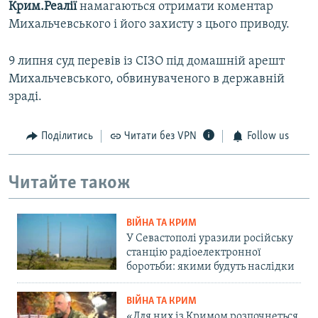
Крим.Реалії
намагаються отримати коментар
Михальчевського і його захисту з цього приводу.
9 липня суд перевів із СІЗО під домашній арешт
Михальчевського, обвинуваченого в державній
зраді.
Поділитись
Читати без VPN
Follow us
Читайте також
ВІЙНА ТА КРИМ
У Севастополі уразили російську
станцію радіоелектронної
боротьби: якими будуть наслідки
ВІЙНА ТА КРИМ
«Для них із Кримом розпочнеться