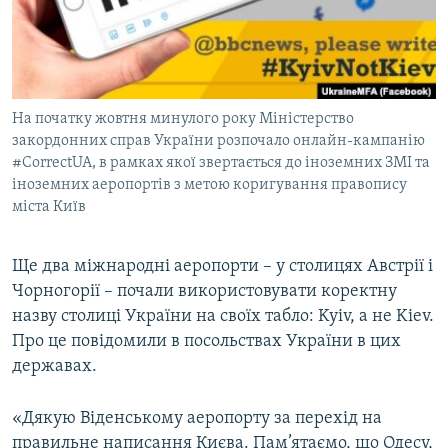
ВІДЕОУРОКИ «ELIFBE»
Русский
СВІДЧЕННЯ ОКУПАЦІЇ
Qırımtatar
УКРАЇНСЬКА ПРОБЛЕМА КРИМУ
На початку жовтня минулого року Міністерство
ДОЛУЧАЙСЯ!
ІНФОГРАФІКА
закордонних справ України розпочало онлайн-кампанію
#CorrectUA, в рамках якої звертається до іноземних ЗМІ та
іноземних аеропортів з метою коригування правопису
міста Київ
Усі сайти RFE/RL
Ще два міжнародні аеропорти – у столицях Австрії і
Чорногорії – почали використовувати коректну
назву столиці України на своїх табло: Kyiv, а не Kiev.
Про це повідомили в посольствах України в цих
державах.
«Дякую Віденському аеропорту за перехід на
правильне написання Києва. Пам’ятаємо, що Одесу,