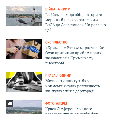
ВІЙНА ТА КРИМ
Російська влада обіцяє закрити
морський шлях українським
БпЛА до Севастополя. Чи реально
це?
СУСПІЛЬСТВО
«Крим – не Росія»: маркетплейс
Ozon припинив прийом нових
замовлень на Кримському
півострові
ПРАВА ЛЮДИНИ
Мить – і ти шпигун. Як у
кримських судах розглядають
звинувачення в держзраді
ФОТОГАЛЕРЕЇ
Краса Сімферопольського