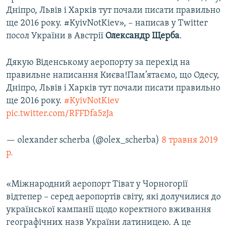
Дніпро, Львів і Харків тут почали писати правильно
ще 2016 року. #KyivNotKiev», – написав у Twitter
посол України в Австрії
Олександр Щерба
.
Дякую Віденському аеропорту за перехід на
правильне написання Києва!Пам’ятаємо, що Одесу,
Дніпро, Львів і Харків тут почали писати правильно
ще 2016 року.
#KyivNotKiev
pic.twitter.com/RFFDfa5zJa
— olexander scherba (@olex_scherba)
8 травня 2019
р.
«Міжнародний аеропорт Тіват у Чорногорії
відтепер – серед аеропортів світу, які долучилися до
української кампанії щодо коректного вживання
географічних назв України латиницею. А це