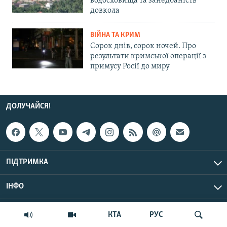
водосховища та занедбаність
довкола
ВІЙНА ТА КРИМ
Сорок днів, сорок ночей. Про
результати кримської операції з
примусу Росії до миру
ДОЛУЧАЙСЯ!
ПІДТРИМКА
ІНФО
© Крим.Реалії, 2026 | Усі права застережено.
КТА
РУС