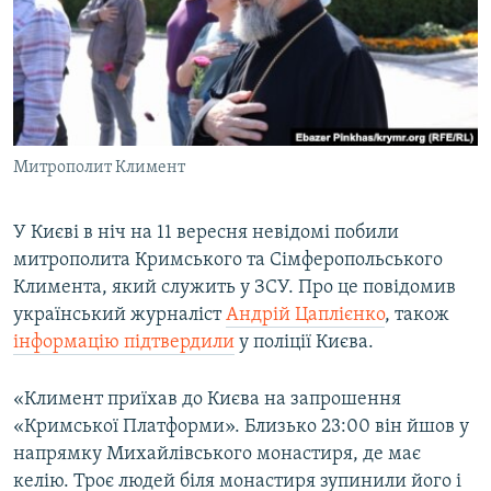
ВІДЕОУРОКИ «ELIFBE»
Русский
СВІДЧЕННЯ ОКУПАЦІЇ
Qırımtatar
УКРАЇНСЬКА ПРОБЛЕМА КРИМУ
ДОЛУЧАЙСЯ!
ІНФОГРАФІКА
Митрополит Климент
У Києві в ніч на 11 вересня невідомі побили
Усі сайти RFE/RL
митрополита Кримського та Сімферопольського
Климента, який служить у ЗСУ. Про це повідомив
український журналіст
Андрій Цаплієнко
, також
інформацію підтвердили
у поліції Києва.
«Климент приїхав до Києва на запрошення
«Кримської Платформи». Близько 23:00 він йшов у
напрямку Михайлівського монастиря, де має
келію. Троє людей біля монастиря зупинили його і