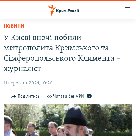
Доступність
посилання
Перейти
НОВИНИ
до
НОВИНИ
У Києві вночі побили
основного
ВОДА.КРИМ
матеріалу
митрополита Кримського та
ВІДЕО ТА ФОТО
Перейти
Сімферопольського Климента –
до
ПОЛІТИКА
журналіст
основної
БЛОГИ
навігації
11 вересень 2024, 10:26
Перейти
ПОГЛЯД
до
Поділитись
Читати без VPN
ІНТЕРВ'Ю
пошуку
ВСЕ ЗА ДЕНЬ
СПЕЦПРОЕКТИ
ЯК ОБІЙТИ БЛОКУВАННЯ
ДЕПОРТАЦІЯ