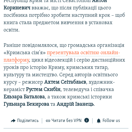
Республіці Крим та місті Севастополі
Антон
Кориневич
вважає, що після публікації цього
посібника потрібно зробити наступний крок – щоб
книга стала предметом вивчення в установах
освіти.
Раніше повідомлялося, що громадська організація
«Кримська сім'я»
презентувала освітню онлайн-
платформу
, цикл відеолекцій і серію дистанційних
уроків про історію Криму, кримських татар,
культуру та мистецтво. Серед авторів освітнього
курсу – режисер
Ахтем Сеітаблаєв
, художник-
кераміст
Рустем Скибін
, телеведуча і співачка
Ельзара Баталова
, а також кримські історики
Гульнара Бекирова
та
Андрій Іванець
.
Поділитись
Читати без VPN
Follow us