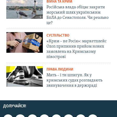
ВІЙНА ТА КРИМ
Російська влада обіцяє закрити
морський шлях українським
БпЛА до Севастополя. Чи реально
це?
СУСПІЛЬСТВО
«Крим – не Росія»: маркетплейс
Ozon припинив прийом нових
замовлень на Кримському
півострові
ПРАВА ЛЮДИНИ
Мить – і ти шпигун. Як у
кримських судах розглядають
звинувачення в держзраді
ДОЛУЧАЙСЯ!