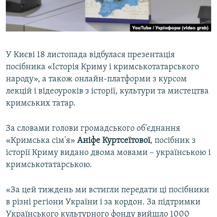
ВІДЕОУРОКИ «ELIFBE»
Русский
СВІДЧЕННЯ ОКУПАЦІЇ
Qırımtatar
УКРАЇНСЬКА ПРОБЛЕМА КРИМУ
У Києві 18 листопада відбулася презентація
ДОЛУЧАЙСЯ!
ІНФОГРАФІКА
посібника «Історія Криму і кримськотатарського
народу», а також онлайн-платформи з курсом
лекцій і відеоуроків з історії, культури та мистецтва
кримських татар.
Усі сайти RFE/RL
За словами голови громадського об'єднання
«Кримська сім'я»
Аніфе Куртсеїтової
, посібник з
історії Криму видано двома мовами – українською і
кримськотатарською.
«За цей тиждень ми встигли передати ці посібники
в різні регіони України і за кордон. За підтримки
Українського культурного фонду вийшло 1000