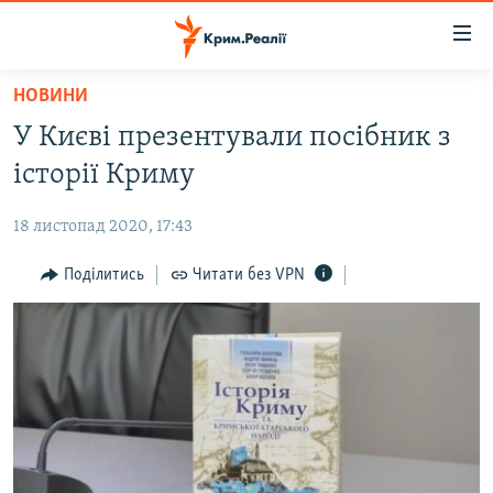
Доступність
посилання
Перейти
НОВИНИ
до
НОВИНИ
У Києві презентували посібник з
основного
ВОДА.КРИМ
матеріалу
історії Криму
ВІДЕО ТА ФОТО
Перейти
до
18 листопад 2020, 17:43
ПОЛІТИКА
основної
БЛОГИ
Поділитись
Читати без VPN
навігації
Перейти
ПОГЛЯД
до
ІНТЕРВ'Ю
пошуку
ВСЕ ЗА ДЕНЬ
СПЕЦПРОЕКТИ
ЯК ОБІЙТИ БЛОКУВАННЯ
ДЕПОРТАЦІЯ