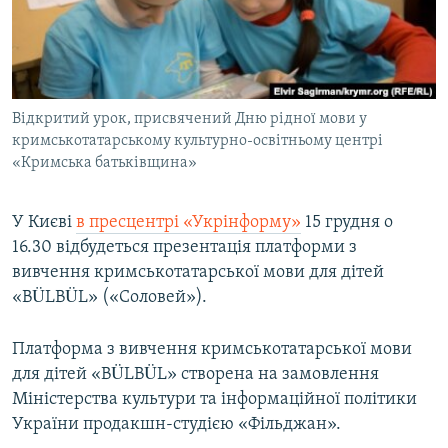
ВІДЕОУРОКИ «ELIFBE»
Русский
СВІДЧЕННЯ ОКУПАЦІЇ
Qırımtatar
УКРАЇНСЬКА ПРОБЛЕМА КРИМУ
Відкритий урок, присвячений Дню рідної мови у
ДОЛУЧАЙСЯ!
ІНФОГРАФІКА
кримськотатарському культурно-освітньому центрі
«Кримська батьківщина»
Усі сайти RFE/RL
У Києві
в пресцентрі «Укрінформу»
15 грудня о
16.30 відбудеться презентація платформи з
вивчення кримськотатарської мови для дітей
«BÜLBÜL» («Соловей»).
Платформа з вивчення кримськотатарської мови
для дітей «BÜLBÜL» створена на замовлення
Міністерства культури та інформаційної політики
України продакшн-студією «Фільджан».