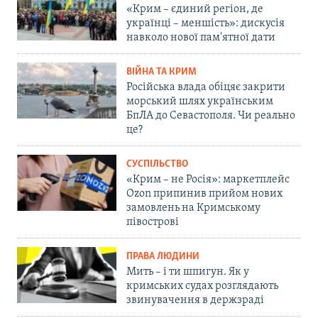
«Крим – єдиний регіон, де
українці – меншість»: дискусія
навколо нової пам'ятної дати
ВІЙНА ТА КРИМ
Російська влада обіцяє закрити
морський шлях українським
БпЛА до Севастополя. Чи реально
це?
СУСПІЛЬСТВО
«Крим – не Росія»: маркетплейс
Ozon припинив прийом нових
замовлень на Кримському
півострові
ПРАВА ЛЮДИНИ
Мить – і ти шпигун. Як у
кримських судах розглядають
звинувачення в держзраді