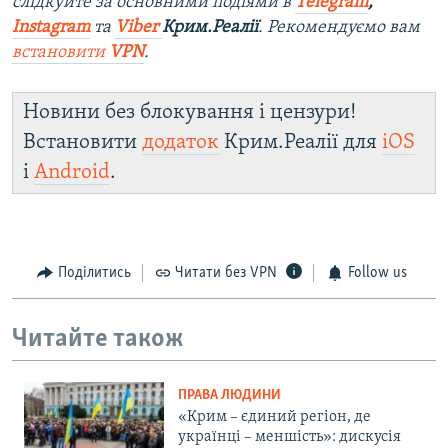
слідкуйте за основними подіями в
Telegram
,
Instagram
та
Viber
Крим.Реалії
. Рекомендуємо вам
встановити
VPN
.
Новини без блокування і цензури!
Встановити
додаток
Крим.Реалії для
iOS
і
Android
.
Поділитись
Читати без VPN
Follow us
Читайте також
ПРАВА ЛЮДИНИ
«Крим – єдиний регіон, де
українці – меншість»: дискусія