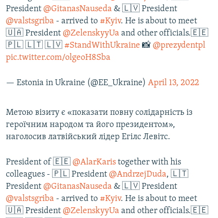
President
@GitanasNauseda
& 🇱🇻 President
@valstsgriba
- arrived to
#Kyiv
. He is about to meet
🇺🇦 President
@ZelenskyyUa
and other officials.🇪🇪
🇵🇱 🇱🇹 🇱🇻
#StandWithUkraine
📸
@prezydentpl
pic.twitter.com/olgeoH8Sba
— Estonia in Ukraine (@EE_Ukraine)
April 13, 2022
Метою візиту є «показати повну солідарність із
героїчним народом та його президентом»,
наголосив латвійський лідер Егілс Левітс.
President of 🇪🇪
@AlarKaris
together with his
colleagues - 🇵🇱 President
@AndrzejDuda
, 🇱🇹
President
@GitanasNauseda
& 🇱🇻 President
@valstsgriba
- arrived to
#Kyiv
. He is about to meet
🇺🇦 President
@ZelenskyyUa
and other officials.🇪🇪