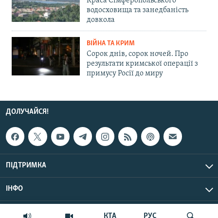
Краса Сімферопольського
водосховища та занедбаність
довкола
ВІЙНА ТА КРИМ
Сорок днів, сорок ночей. Про
результати кримської операції з
примусу Росії до миру
ДОЛУЧАЙСЯ!
ПІДТРИМКА
ІНФО
© Крим.Реалії, 2026 | Усі права застережено.
КТА
РУС