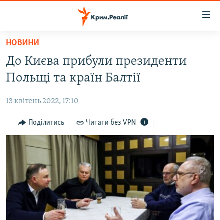
Доступність
посилання
Перейти
НОВИНИ
до
НОВИНИ
До Києва прибули президенти
основного
ВОДА.КРИМ
матеріалу
Польщі та країн Балтії
ВІДЕО ТА ФОТО
Перейти
до
13 квітень 2022, 17:10
ПОЛІТИКА
основної
БЛОГИ
Поділитись
Читати без VPN
навігації
Перейти
ПОГЛЯД
до
ІНТЕРВ'Ю
пошуку
ВСЕ ЗА ДЕНЬ
СПЕЦПРОЕКТИ
ЯК ОБІЙТИ БЛОКУВАННЯ
ДЕПОРТАЦІЯ