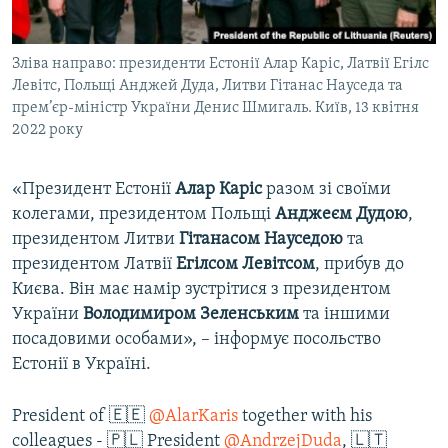
Зліва направо: президенти Естонії Алар Каріс, Латвії Егілс
Левітс, Польщі Анджей Дуда, Литви Гітанас Науседа та
прем’єр-міністр України Денис Шмигаль. Київ, 13 квітня
2022 року
«Президент Естонії
Алар Каріс
разом зі своїми
колегами, президентом Польщі
Анджеєм Дудою
,
президентом Литви
Гітанасом Науседою
та
президентом Латвії
Егілсом Левітсом
, прибув до
Києва. Він має намір зустрітися з президентом
України
Володимиром Зеленським
та іншими
посадовими особами», – інформує посольство
Естонії в Україні.
President of 🇪🇪
@AlarKaris
together with his
colleagues - 🇵🇱 President
@AndrzejDuda
, 🇱🇹