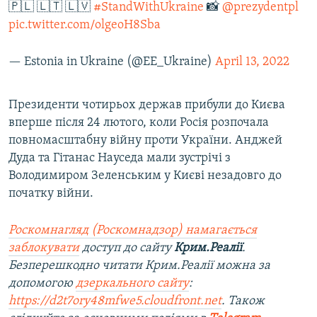
🇵🇱 🇱🇹 🇱🇻
#StandWithUkraine
📸
@prezydentpl
pic.twitter.com/olgeoH8Sba
— Estonia in Ukraine (@EE_Ukraine)
April 13, 2022
Президенти чотирьох держав прибули до Києва
вперше після 24 лютого, коли Росія розпочала
повномасштабну війну проти України. Анджей
Дуда та Гітанас Науседа мали зустрічі з
Володимиром Зеленським у Києві незадовго до
початку війни.
Роскомнагляд (Роскомнадзор) намагається
заблокувати
доступ до сайту
Крим.Реалії
.
Безперешкодно читати Крим.Реалії можна за
допомогою
дзеркального сайту
:
https://d2t7ory48mfwe5.cloudfront.net
. Також