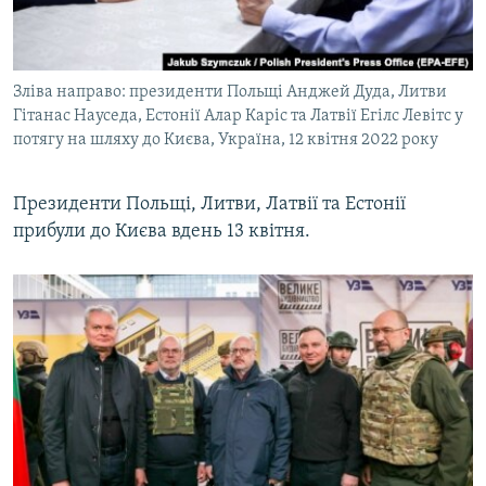
ВІДЕОУРОКИ «ELIFBE»
Русский
СВІДЧЕННЯ ОКУПАЦІЇ
Qırımtatar
Зліва направо: президенти Польщі Анджей Дуда, Литви
УКРАЇНСЬКА ПРОБЛЕМА КРИМУ
Гітанас Науседа, Естонії Алар Каріс та Латвії Егілс Левітс у
ДОЛУЧАЙСЯ!
ІНФОГРАФІКА
потягу на шляху до Києва, Україна, 12 квітня 2022 року
Президенти Польщі, Литви, Латвії та Естонії
прибули до Києва вдень 13 квітня.
Усі сайти RFE/RL