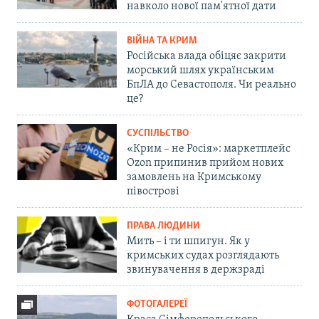
навколо нової пам'ятної дати
ВІЙНА ТА КРИМ
Російська влада обіцяє закрити
морський шлях українським
БпЛА до Севастополя. Чи реально
це?
СУСПІЛЬСТВО
«Крим – не Росія»: маркетплейс
Ozon припинив прийом нових
замовлень на Кримському
півострові
ПРАВА ЛЮДИНИ
Мить – і ти шпигун. Як у
кримських судах розглядають
звинувачення в держзраді
ФОТОГАЛЕРЕЇ