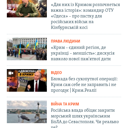
«Для них із Кримом розпочнеться
важка історія»: командир ОТУ
«Одеса» – про пастку для
російських військ на
Кінбурнській косі
ПРАВА ЛЮДИНИ
«Крим – єдиний регіон, де
українці – меншість»: дискусія
навколо нової пам'ятної дати
ВІДЕО
Блокада без сухопутної операції:
Крим сам себе не заправить і не
прогодує | Крим.Реалії
ВІЙНА ТА КРИМ
Російська влада обіцяє закрити
морський шлях українським
БпЛА до Севастополя. Чи реально
це?