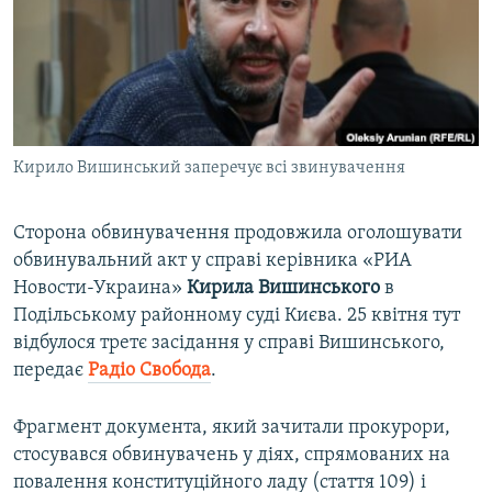
ВІДЕОУРОКИ «ELIFBE»
Русский
СВІДЧЕННЯ ОКУПАЦІЇ
Qırımtatar
УКРАЇНСЬКА ПРОБЛЕМА КРИМУ
ДОЛУЧАЙСЯ!
ІНФОГРАФІКА
Кирило Вишинський заперечує всі звинувачення
Сторона обвинувачення продовжила оголошувати
Усі сайти RFE/RL
обвинувальний акт у справі керівника «РИА
Новости-Украина»
Кирила Вишинського
в
Подільському районному суді Києва. 25 квітня тут
відбулося третє засідання у справі Вишинського,
передає
Радіо Свобода
.
Фрагмент документа, який зачитали прокурори,
стосувався обвинувачень у діях, спрямованих на
повалення конституційного ладу (стаття 109) і