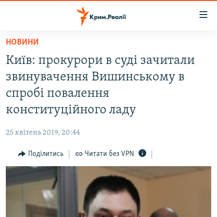
Доступність
посилання
Перейти
НОВИНИ
до
НОВИНИ
Київ: прокурори в суді зачитали
основного
ВОДА.КРИМ
матеріалу
звинувачення Вишинському в
ВІДЕО ТА ФОТО
Перейти
спробі повалення
до
ПОЛІТИКА
конституційного ладу
основної
БЛОГИ
навігації
25 квітень 2019, 20:44
Перейти
ПОГЛЯД
до
Поділитись
Читати без VPN
ІНТЕРВ'Ю
пошуку
ВСЕ ЗА ДЕНЬ
СПЕЦПРОЕКТИ
ЯК ОБІЙТИ БЛОКУВАННЯ
ДЕПОРТАЦІЯ