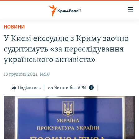
Доступність
посилання
Перейти
НОВИНИ
до
НОВИНИ
У Києві екссуддю з Криму заочно
основного
ВОДА.КРИМ
матеріалу
судитимуть «за переслідування
ВІДЕО ТА ФОТО
Перейти
українського активіста»
до
ПОЛІТИКА
основної
13 грудень 2021, 14:10
БЛОГИ
навігації
Перейти
Поділитись
Читати без VPN
ПОГЛЯД
до
ІНТЕРВ'Ю
пошуку
ВСЕ ЗА ДЕНЬ
СПЕЦПРОЕКТИ
ЯК ОБІЙТИ БЛОКУВАННЯ
ДЕПОРТАЦІЯ