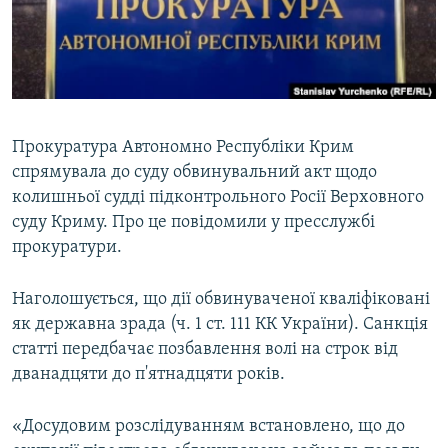
ВІДЕОУРОКИ «ELIFBE»
Русский
СВІДЧЕННЯ ОКУПАЦІЇ
Qırımtatar
УКРАЇНСЬКА ПРОБЛЕМА КРИМУ
ДОЛУЧАЙСЯ!
ІНФОГРАФІКА
Прокуратура Автономно Республіки Крим
спрямувала до суду обвинувальний акт щодо
колишньої судді підконтрольного Росії Верховного
Усі сайти RFE/RL
суду Криму. Про це повідомили у пресслужбі
прокуратури.
Наголошується, що дії обвинуваченої кваліфіковані
як державна зрада (ч. 1 ст. 111 КК України). Санкція
статті передбачає позбавлення волі на строк від
дванадцяти до п'ятнадцяти років.
«Досудовим розслідуванням встановлено, що до