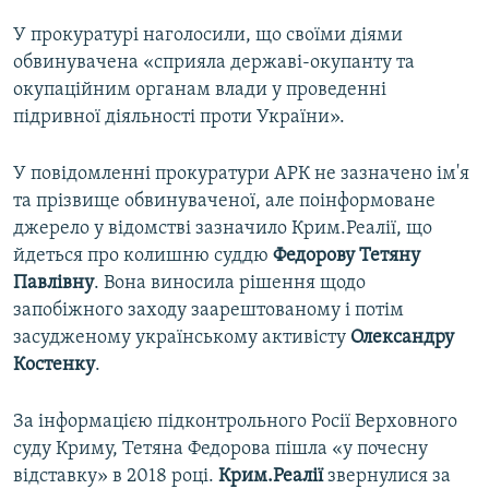
У прокуратурі наголосили, що своїми діями
обвинувачена «сприяла державі-окупанту та
окупаційним органам влади у проведенні
підривної діяльності проти України».
У повідомленні прокуратури АРК не зазначено ім'я
та прізвище обвинуваченої, але поінформоване
джерело у відомстві зазначило Крим.Реалії, що
йдеться про колишню суддю
Федорову Тетяну
Павлівну
. Вона виносила рішення щодо
запобіжного заходу заарештованому і потім
засудженому українському активісту
Олександру
Костенку
.
За інформацією підконтрольного Росії Верховного
суду Криму, Тетяна Федорова пішла «у почесну
відставку» в 2018 році.
Крим.Реалії
звернулися за