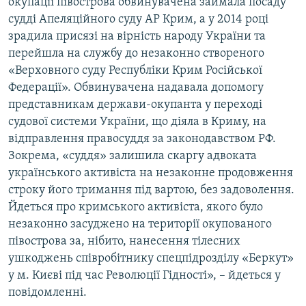
окупації півострова обвинувачена займала посаду
судді Апеляційного суду АР Крим, а у 2014 році
зрадила присязі на вірність народу України та
перейшла на службу до незаконно створеного
«Верховного суду Республіки Крим Російської
Федерації». Обвинувачена надавала допомогу
представникам держави-окупанта у переході
судової системи України, що діяла в Криму, на
відправлення правосуддя за законодавством РФ.
Зокрема, «суддя» залишила скаргу адвоката
українського активіста на незаконне продовження
строку його тримання під вартою, без задоволення.
Йдеться про кримського активіста, якого було
незаконно засуджено на території окупованого
півострова за, нібито, нанесення тілесних
ушкоджень співробітнику спецпідрозділу «Беркут»
у м. Києві під час Революції Гідності», – йдеться у
повідомленні.