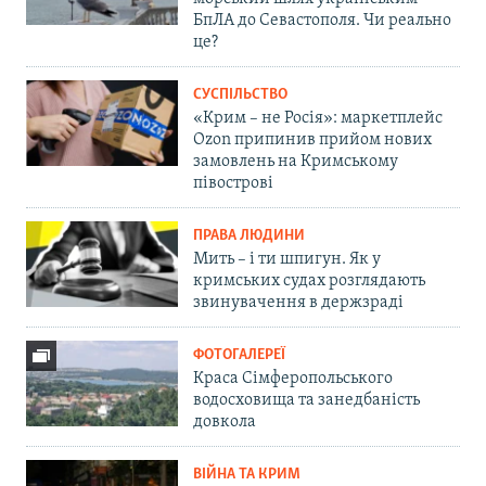
БпЛА до Севастополя. Чи реально
це?
СУСПІЛЬСТВО
«Крим – не Росія»: маркетплейс
Ozon припинив прийом нових
замовлень на Кримському
півострові
ПРАВА ЛЮДИНИ
Мить – і ти шпигун. Як у
кримських судах розглядають
звинувачення в держзраді
ФОТОГАЛЕРЕЇ
Краса Сімферопольського
водосховища та занедбаність
довкола
ВІЙНА ТА КРИМ