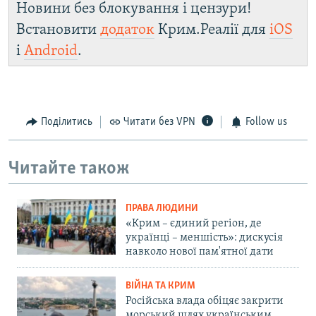
Новини без блокування і цензури!
Встановити
додаток
Крим.Реалії для
iOS
і
Android
.
Поділитись
Читати без VPN
Follow us
Читайте також
ПРАВА ЛЮДИНИ
«Крим – єдиний регіон, де
українці – меншість»: дискусія
навколо нової пам'ятної дати
ВІЙНА ТА КРИМ
Російська влада обіцяє закрити
морський шлях українським