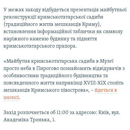
ВІДЕОУРОКИ «ELIFBE»
У межах заходу відбудеться презентація майбутньої
Русский
СВІДЧЕННЯ ОКУПАЦІЇ
реконструкції кримськотатарської садиби
Qırımtatar
(традиційного житла мешканців Криму),
УКРАЇНСЬКА ПРОБЛЕМА КРИМУ
встановлення інформаційної таблички як символу
ДОЛУЧАЙСЯ!
ІНФОГРАФІКА
наріжного каменю будинку та підняття
кримськотатарського прапора.
«Майбутня кримськотатарська садиба в Музеї
Усі сайти RFE/RL
просто неба в Пирогово познайомить відвідувачів з
особливостями традиційного будівництва та
повсякденного життя наприкінці XVIII-XIX століть
мешканців Кримського півострова», –
йдеться в
анонсі
.
Захід розпочнеться об 11:00 за адресою: Київ, вул.
Академіка Тронька, 1.