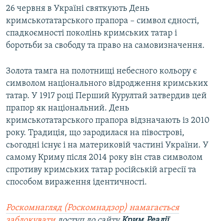
26 червня в Україні святкують День
кримськотатарського прапора – символ єдності,
спадкоємності поколінь кримських татар і
боротьби за свободу та право на самовизначення.
Золота тамга на полотнищі небесного кольору є
символом національного відродження кримських
татар. У 1917 році Перший Курултай затвердив цей
прапор як національний. День
кримськотатарського прапора відзначають із 2010
року. Традиція, що зародилася на півострові,
сьогодні існує і на материковій частині України. У
самому Криму після 2014 року він став символом
спротиву кримських татар російській агресії та
способом вираження ідентичності.
Роскомнагляд (Роскомнадзор) намагається
заблокувати
доступ до сайту
Крим.Реалії
.