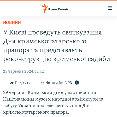
Доступність
посилання
Перейти
НОВИНИ
до
НОВИНИ
У Києві проведуть святкування
основного
ВОДА.КРИМ
матеріалу
Дня кримськотатарського
ВІДЕО ТА ФОТО
Перейти
прапора та представлять
до
ПОЛІТИКА
реконструкцію кримської садиби
основної
БЛОГИ
навігації
25 червень 2024, 12:42
Перейти
ПОГЛЯД
до
Поділитись
Читати без VPN
ІНТЕРВ'Ю
пошуку
29 червня «Кримський дім» у партнерстві з
ВСЕ ЗА ДЕНЬ
Національним музеєм народної архітектури та
СПЕЦПРОЕКТИ
побуту України проведе святкування Дня
кримськотатарського прапора.
ЯК ОБІЙТИ БЛОКУВАННЯ
ДЕПОРТАЦІЯ