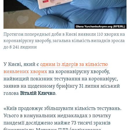
ВІДЕОУРОКИ «ELIFBE»
Русский
СВІДЧЕННЯ ОКУПАЦІЇ
Qırımtatar
УКРАЇНСЬКА ПРОБЛЕМА КРИМУ
Протягом попередньої доби в Києві виявили 110 хворих на
ДОЛУЧАЙСЯ!
ІНФОГРАФІКА
коронавірусну хворобу, загальна кількість випадків зросла
до 8 241 людини
Усі сайти RFE/RL
У Києві, який є
одним із лідерів за кількістю
виявлених хворих
на коронавірусну хворобу,
найвищий показник тестування на коронавірус,
заявив на щоденному брифінгу 31 липня міський
голова
Віталій Кличко
.
«Київ продовжує збільшувати кількість тестувань.
Усього в комунальних медзакладах з початку
пандемії досліджено майже 73 тисячі зразків