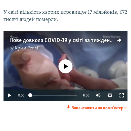
У світі кількість хворих перевищує 17 мільйонів, 672
тисячі людей померли.
Нове довкола COVID-19 у світі за тиждень – відео
by
Крим.Реалії
No media source currently available
Auto
0:00
6:06
240p
Завантажити на комп'ютер
360p
Auto
240p
360p
480p
480p