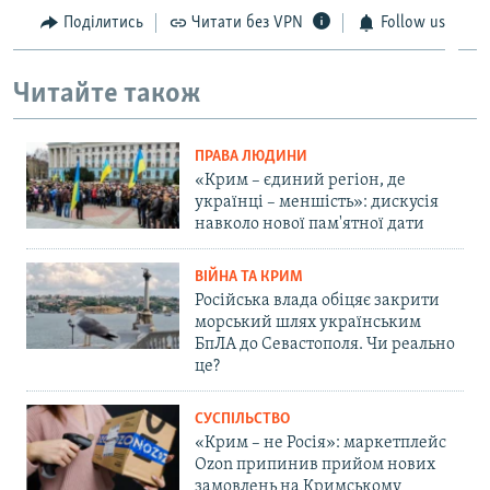
720p
Поділитись
Читати без VPN
Follow us
720p
1080p
1080p
Читайте також
ПРАВА ЛЮДИНИ
«Крим – єдиний регіон, де
українці – меншість»: дискусія
навколо нової пам'ятної дати
ВІЙНА ТА КРИМ
Російська влада обіцяє закрити
морський шлях українським
БпЛА до Севастополя. Чи реально
це?
СУСПІЛЬСТВО
«Крим – не Росія»: маркетплейс
Ozon припинив прийом нових
замовлень на Кримському