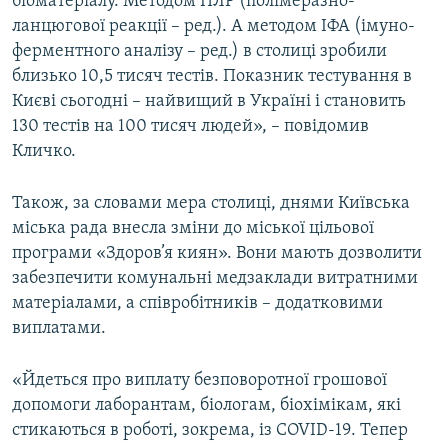
біоматеріалу. Методом ПЛР (полімеразно-
ланцюгової реакції – ред.). А методом ІФА (імуно-
ферментного аналізу – ред.) в столиці зробили
близько 10,5 тисяч тестів. Показник тестування в
Києві сьогодні – найвищий в Україні і становить
130 тестів на 100 тисяч людей», – повідомив
Кличко.
Також, за словами мера столиці, днями Київська
міська рада внесла зміни до міської цільової
програми «Здоров’я киян». Вони мають дозволити
забезпечити комунальні медзаклади витратними
матеріалами, а співробітників – додатковими
виплатами.​
«Йдеться про виплату безповоротної грошової
допомоги лаборантам, біологам, біохімікам, які
стикаються в роботі, зокрема, із COVID-19. Тепер