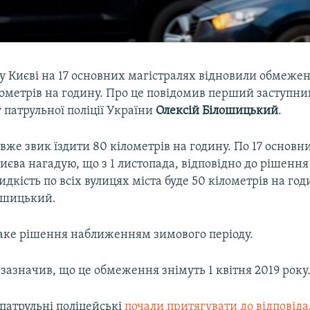
 у Києві на 17 основних магістралях відновили обмеже
ілометрів на годину. Про це повідомив перший заступн
патрульної поліції України
Олексій Білошицький
.
 вже звик їздити 80 кілометрів на годину. По 17 основн
иєва нагадую, що з 1 листопада, відповідно до рішенн
дкість по всіх вулицях міста буде 50 кілометрів на год
ошицький.
таке рішення наближенням зимового періоду.
азначив, що це обмеження знімуть 1 квітня 2019 року
 патрульні поліцейські
почали притягувати до відповіда