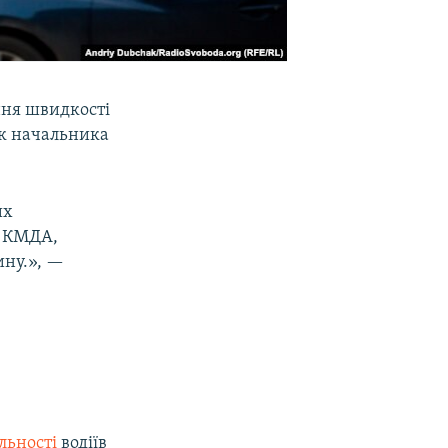
ння швидкості
ик начальника
их
я КМДА,
ину.», —
.
льності
водіїв