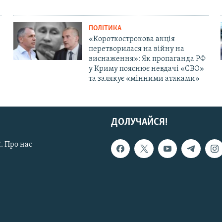
ПОЛІТИКА
«Короткострокова акція
перетворилася на війну на
виснаження»: Як пропаганда РФ
у Криму пояснює невдачі «СВО»
та залякує «мінними атаками»
ДОЛУЧАЙСЯ!
. Про нас