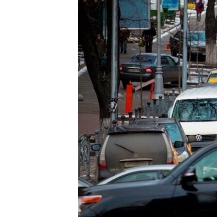
ВІДЕОУРОКИ «ELIFBE»
СВІДЧЕННЯ ОКУПАЦІЇ
УКРАЇНСЬКА ПРОБЛЕМА КРИМУ
ІНФОГРАФІКА