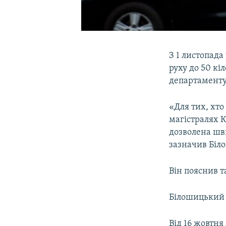
З 1 листопада
руху до 50 к
департаменту 
«Для тих, хто
магістралях К
дозволена шви
зазначив Біл
Він пояснив 
Білошицький з
Від 16 жовтня