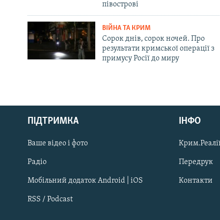
півострові
ВІЙНА ТА КРИМ
Сорок днів, сорок ночей. Про
результати кримської операції з
примусу Росії до миру
Русский
ПІДТРИМКА
ІНФО
Qırımtatar
Ваше відео і фото
Крим.Реалії
ДОЛУЧАЙСЯ!
Радіо
Передрук
Мобільний додаток Android | iOS
Контакти
RSS / Podcast
Усі сайти RFE/RL