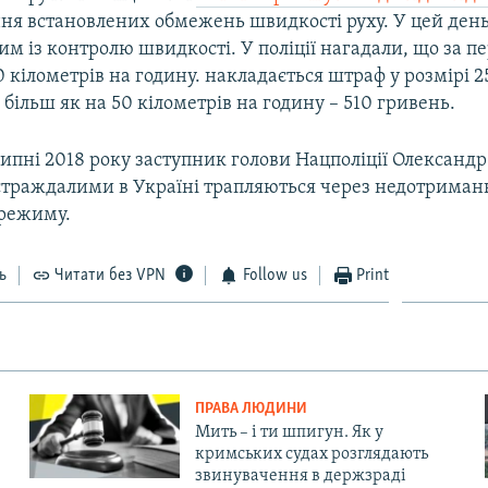
ня встановлених обмежень швидкості руху. У цей день
им із контролю швидкості. У поліції нагадали, що за 
0 кілометрів на годину. накладається штраф у розмірі 2
ільш як на 50 кілометрів на годину – 510 гривень.
липні 2018 року заступник голови Нацполіції Олександ
страждалими в Україні трапляються через недотриман
режиму.
ь
Читати без VPN
Follow us
Print
ПРАВА ЛЮДИНИ
Мить – і ти шпигун. Як у
кримських судах розглядають
звинувачення в держзраді