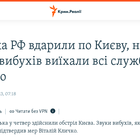
а РФ вдарили по Києву, н
вибухів виїхали всі служ
о
3, 07:18
ь
Читати без VPN
ська у четвер здійснили обстріл Києва. Звуки вибухів, я
підтвердив мер Віталій Кличко.