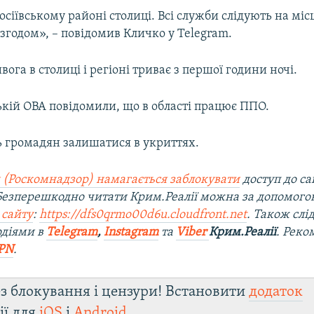
осіївському районі столиці. Всі служби слідують на міс
згодом», – повідомив Кличко у Telegram.
вога в столиці і регіоні триває з першої години ночі.
ькій ОВА повідомили, що в області працює ППО.
ь громадян залишатися в укриттях.
 (Роскомнадзор) намагається заблокувати
доступ до са
 Безперешкодно читати Крим.Реалії можна за допомог
 сайту
:
https://dfs0qrmo00d6u.cloudfront.net
. Також слі
одіями в
Telegram
,
Instagram
та
Viber
Крим.Реалії
. Ре
ко
PN
.
з блокування і цензури! Встановити
додаток
ії для
iOS
і
Android
.