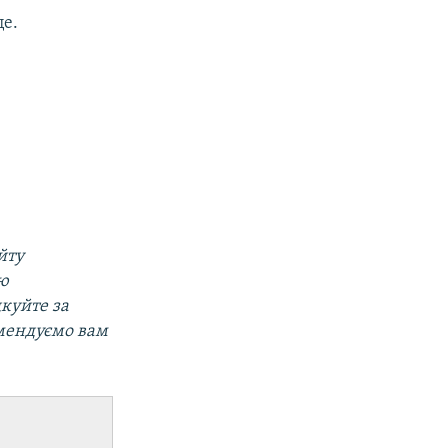
це.
йту
ою
дкуйте за
мендуємо вам