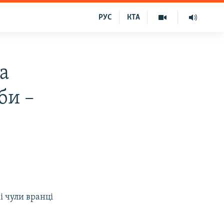
РУС
КТА
а
би –
кі чули вранці