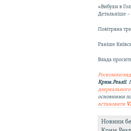
ВІДЕОУРОКИ «ELIFBE»
«Вибухи в Гол
СВІДЧЕННЯ ОКУПАЦІЇ
Детальніше – 
УКРАЇНСЬКА ПРОБЛЕМА КРИМУ
Повітряна три
ІНФОГРАФІКА
Раніше Київс
Влада просит
Роскомнагляд
Крим.Реалії
.
дзеркального
основними п
встановити
V
Новини бе
Крим.Реал