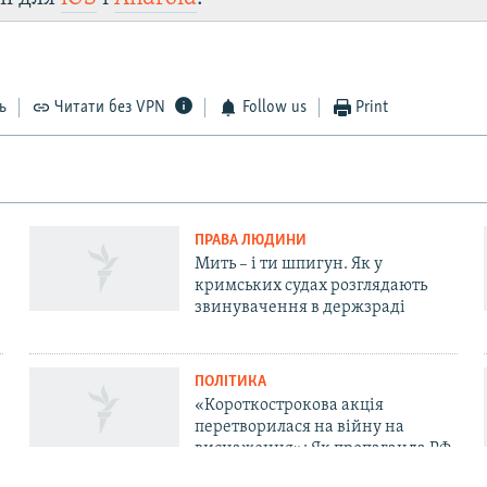
ь
Читати без VPN
Follow us
Print
ПРАВА ЛЮДИНИ
Мить – і ти шпигун. Як у
кримських судах розглядають
звинувачення в держзраді
ПОЛІТИКА
«Короткострокова акція
перетворилася на війну на
виснаження»: Як пропаганда РФ
у Криму пояснює невдачі «СВО»