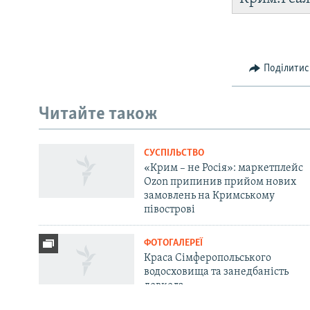
Поділитис
Русский
Читайте також
Qırımtatar
СУСПІЛЬСТВО
ДОЛУЧАЙСЯ!
«Крим – не Росія»: маркетплейс
Ozon припинив прийом нових
замовлень на Кримському
півострові
ФОТОГАЛЕРЕЇ
Усі сайти RFE/RL
Краса Сімферопольського
водосховища та занедбаність
довкола