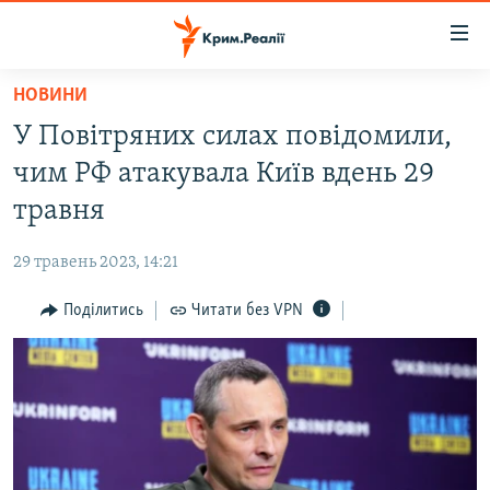
Доступність
посилання
Перейти
НОВИНИ
до
НОВИНИ
У Повітряних силах повідомили,
основного
ВОДА.КРИМ
матеріалу
чим РФ атакувала Київ вдень 29
ВІДЕО ТА ФОТО
Перейти
травня
до
ПОЛІТИКА
основної
29 травень 2023, 14:21
БЛОГИ
навігації
Перейти
Поділитись
Читати без VPN
ПОГЛЯД
до
ІНТЕРВ'Ю
пошуку
ВСЕ ЗА ДЕНЬ
СПЕЦПРОЕКТИ
ЯК ОБІЙТИ БЛОКУВАННЯ
ДЕПОРТАЦІЯ