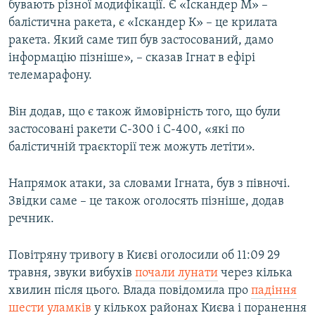
бувають різної модифікації. Є «Іскандер М» –
балістична ракета, є «Іскандер К» – це крилата
ракета. Який саме тип був застосований, дамо
інформацію пізніше», – сказав Ігнат в ефірі
телемарафону.
Він додав, що є також ймовірність того, що були
застосовані ракети С-300 і С-400, «які по
балістичній траєкторії теж можуть летіти».
Напрямок атаки, за словами Ігната, був з півночі.
Звідки саме – це також оголосять пізніше, додав
речник.
Повітряну тривогу в Києві оголосили об 11:09 29
травня, звуки вибухів
почали лунати
через кілька
хвилин після цього. Влада повідомила про
падіння
шести уламків
у кількох районах Києва і поранення