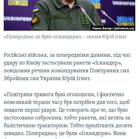
ВІДЕОУРОКИ «ELIFBE»
Русский
СВІДЧЕННЯ ОКУПАЦІЇ
Qırımtatar
УКРАЇНСЬКА ПРОБЛЕМА КРИМУ
«Попередньо, це були «Іскандери», – сказав Юрій Ігнат
ДОЛУЧАЙСЯ!
ІНФОГРАФІКА
Російські війська, за попередніми даними, під час
удару по Києву застосували ракети «Іскандер»,
Усі сайти RFE/RL
повідомив речник командування Повітряних сил
Збройних сил України Юрій Ігнат.
«Повітряна тривога була оголошена, і фактично
невеликий термін часу був потрібен для того, щоб
завдати перші удари. Це говорить про те, що було
застосовано озброєння, тобто ракети, які летять за
балістичною траєкторією. Тобто прилітають досить
швидко. Попередньо, це були «Іскандери». Вони