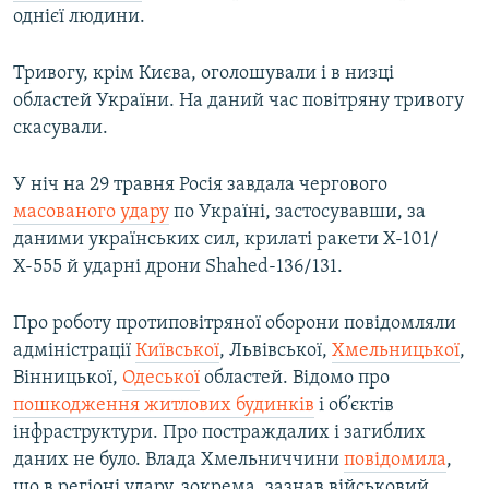
однієї людини.
Тривогу, крім Києва, оголошували і в низці
областей України. На даний час повітряну тривогу
скасували.
У ніч на 29 травня Росія завдала чергового
масованого удару
по Україні, застосувавши, за
даними українських сил, крилаті ракети Х-101/
Х-555 й ударні дрони Shahed-136/131.
Про роботу протиповітряної оборони повідомляли
адміністрації
Київської
, Львівської,
Хмельницької
,
Вінницької,
Одеської
областей. Відомо про
пошкодження житлових будинків
і об’єктів
інфраструктури. Про постраждалих і загиблих
даних не було. Влада Хмельниччини
повідомила
,
що в регіоні удару, зокрема, зазнав військовий