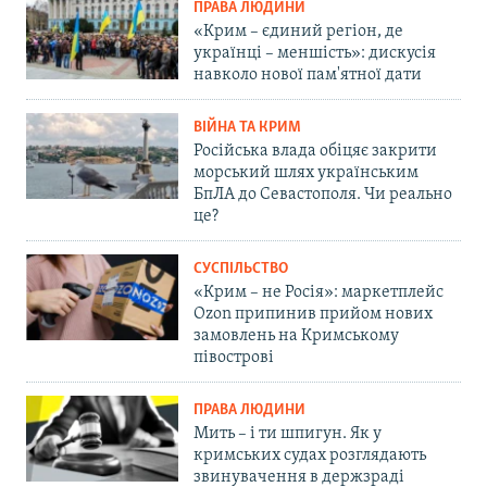
ПРАВА ЛЮДИНИ
«Крим – єдиний регіон, де
українці – меншість»: дискусія
навколо нової пам'ятної дати
ВІЙНА ТА КРИМ
Російська влада обіцяє закрити
морський шлях українським
БпЛА до Севастополя. Чи реально
це?
СУСПІЛЬСТВО
«Крим – не Росія»: маркетплейс
Ozon припинив прийом нових
замовлень на Кримському
півострові
ПРАВА ЛЮДИНИ
Мить – і ти шпигун. Як у
кримських судах розглядають
звинувачення в держзраді