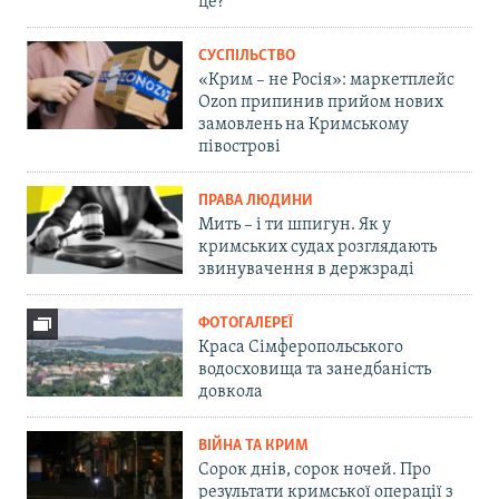
це?
СУСПІЛЬСТВО
«Крим – не Росія»: маркетплейс
Ozon припинив прийом нових
замовлень на Кримському
півострові
ПРАВА ЛЮДИНИ
Мить – і ти шпигун. Як у
кримських судах розглядають
звинувачення в держзраді
ФОТОГАЛЕРЕЇ
Краса Сімферопольського
водосховища та занедбаність
довкола
ВІЙНА ТА КРИМ
Сорок днів, сорок ночей. Про
результати кримської операції з