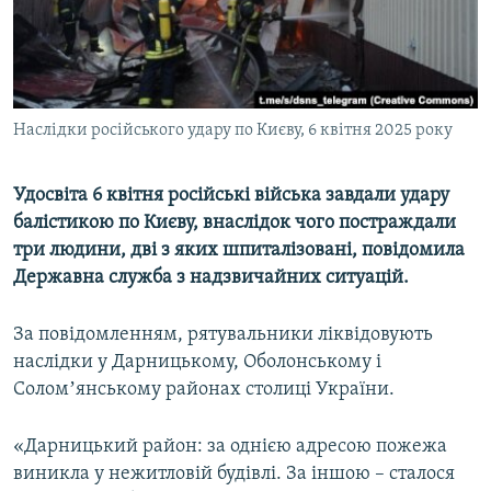
ВІДЕОУРОКИ «ELIFBE»
Русский
СВІДЧЕННЯ ОКУПАЦІЇ
Qırımtatar
УКРАЇНСЬКА ПРОБЛЕМА КРИМУ
Наслідки російського удару по Києву, 6 квітня 2025 року
ДОЛУЧАЙСЯ!
ІНФОГРАФІКА
Удосвіта 6 квітня російські війська завдали удару
балістикою по Києву, внаслідок чого постраждали
Усі сайти RFE/RL
три людини, дві з яких шпиталізовані, повідомила
Державна служба з надзвичайних ситуацій.
За повідомленням, рятувальники ліквідовують
наслідки у Дарницькому, Оболонському і
Соломʼянському районах столиці України.
«Дарницький район: за однією адресою пожежа
виникла у нежитловій будівлі. За іншою – сталося