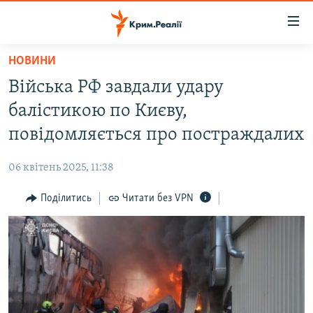
Доступність
посилання
Перейти
НОВИНИ
до
НОВИНИ
Війська РФ завдали удару
основного
ВОДА.КРИМ
матеріалу
балістикою по Києву,
ВІДЕО ТА ФОТО
Перейти
повідомляється про постраждалих
до
ПОЛІТИКА
основної
06 квітень 2025, 11:38
БЛОГИ
навігації
Перейти
Поділитись
Читати без VPN
ПОГЛЯД
до
ІНТЕРВ'Ю
пошуку
ВСЕ ЗА ДЕНЬ
СПЕЦПРОЕКТИ
ЯК ОБІЙТИ БЛОКУВАННЯ
ДЕПОРТАЦІЯ