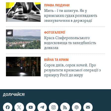
ПРАВА ЛЮДИНИ
Мить – і ти шпигун. Як у
кримських судах розглядають
звинувачення в держзраді
ФОТОГАЛЕРЕЇ
Краса Сімферопольського
водосховища та занедбаність
довкола
ВІЙНА ТА КРИМ
Сорок днів, сорок ночей. Про
результати кримської операції з
примусу Росії до миру
ДОЛУЧАЙСЯ!