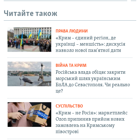
Читайте також
ПРАВА ЛЮДИНИ
«Крим – єдиний регіон, де
українці – меншість»: дискусія
навколо нової пам'ятної дати
ВІЙНА ТА КРИМ
Російська влада обіцяє закрити
морський шлях українським
БпЛА до Севастополя. Чи реально
це?
СУСПІЛЬСТВО
«Крим – не Росія»: маркетплейс
Ozon припинив прийом нових
замовлень на Кримському
півострові