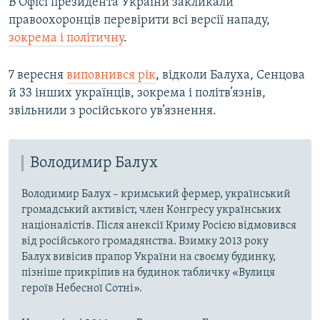
В Офісі президента України закликали
правоохоронців перевірити всі версії нападу,
зокрема і політичну
.
7 вересня
виповнився рік
, відколи Балуха, Сенцова
й 33 інших українців, зокрема і політв’язнів,
звільнили з російського ув’язнення.
Володимир Балух
Володимир Балух – кримський фермер, український
громадський активіст, член Конгресу українських
націоналістів. Після анексії Криму Росією відмовився
від російського громадянства. Взимку 2013 року
Балух вивісив прапор України на своєму будинку,
пізніше прикріпив на будинок табличку «Вулиця
героїв Небесної Сотні».