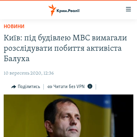
Доступність
посилання
Перейти
НОВИНИ
до
НОВИНИ
Київ: під будівлею МВС вимагали
основного
ВОДА.КРИМ
матеріалу
розслідувати побиття активіста
ВІДЕО ТА ФОТО
Перейти
Балуха
до
ПОЛІТИКА
основної
10 вересень 2020, 12:36
БЛОГИ
навігації
Перейти
Поділитись
Читати без VPN
ПОГЛЯД
до
ІНТЕРВ'Ю
пошуку
ВСЕ ЗА ДЕНЬ
СПЕЦПРОЕКТИ
ЯК ОБІЙТИ БЛОКУВАННЯ
ДЕПОРТАЦІЯ