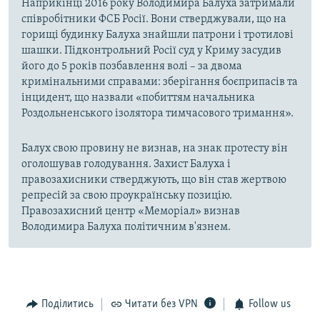
Наприкінці 2016 року Володимира Балуха затримали
співробітники ФСБ Росії. Вони стверджували, що на
горищі будинку Балуха знайшли патрони і тротилові
шашки. Підконтрольний Росії суд у Криму засудив
його до 5 років позбавлення волі – за двома
кримінальними справами: зберігання боєприпасів та
інцидент, що назвали «побиттям начальника
Роздольненського ізолятора тимчасового тримання».
Балух свою провину не визнав, на знак протесту він
оголошував голодування. Захист Балуха і
правозахисники стверджують, що він став жертвою
репресій за свою проукраїнську позицію.
Правозахисний центр «Меморіал» визнав
Володимира Балуха політичним в'язнем.
Поділитись
Читати без VPN
Follow us