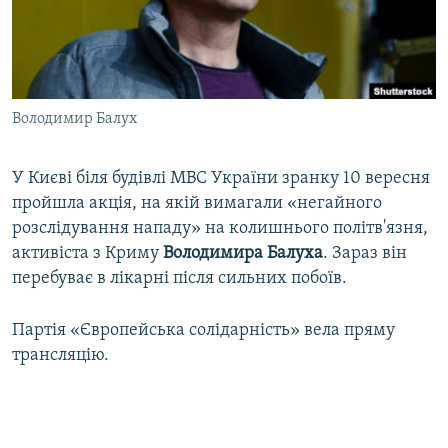
ВІДЕОУРОКИ «ELIFBE»
Русский
СВІДЧЕННЯ ОКУПАЦІЇ
Qırımtatar
УКРАЇНСЬКА ПРОБЛЕМА КРИМУ
Володимир Балух
ДОЛУЧАЙСЯ!
ІНФОГРАФІКА
У Києві біля будівлі МВС України зранку 10 вересня
пройшла акція, на якій вимагали «негайного
Усі сайти RFE/RL
розслідування нападу» на колишнього політв'язня,
активіста з Криму
Володимира Балуха
. Зараз він
перебуває в лікарні після сильних побоїв.
Партія «Європейська солідарність» вела пряму
трансляцію.