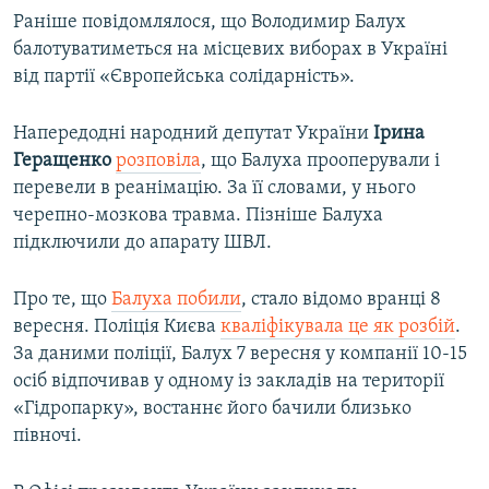
Раніше повідомлялося, що Володимир Балух
балотуватиметься на місцевих виборах в Україні
від партії «Європейська солідарність».
Напередодні народний депутат України
Ірина
Геращенко
розповіла
, що Балуха прооперували і
перевели в реанімацію. За її словами, у нього
черепно-мозкова травма. Пізніше Балуха
підключили до апарату ШВЛ.
Про те, що
Балуха побили
, стало відомо вранці 8
вересня. Поліція Києва
кваліфікувала це як розбій
.
За даними поліції, Балух 7 вересня у компанії 10-15
осіб відпочивав у одному із закладів на території
«Гідропарку», востаннє його бачили близько
півночі.