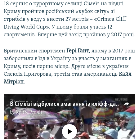
18 серпня о курортному селищі Сімеїз на півдні
Криму пройшов російський «кубок світу» зі
стрибків у воду з висоти 27 метрів – «Crimea Cliff
Diving World Cup». У ньому брали участь 12
спортсменів. Вперше цей захід пройшов у 2017 році.
Британський спортсмен
Гері Гант
, якому в 2017 році
заборонили в'їзд в Україну за участь у змаганнях в
Криму, посів перше місце. Друге місце в українця
Олексія Пригорова, третім став американець
Кайл
Мітріон
.
В Сімеїзі відбулися змагання із кліфф-дайвінгу (відео)
by
Крим.Реалії
No media source currently available