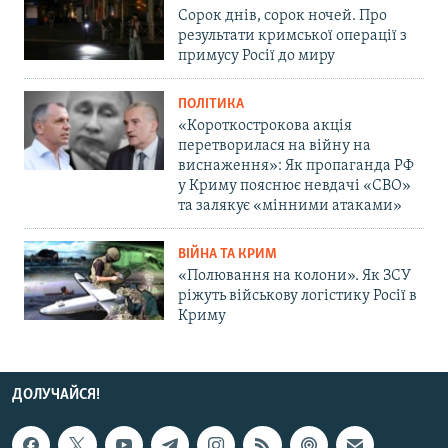
Сорок днів, сорок ночей. Про
результати кримської операції з
примусу Росії до миру
ПОЛІТИКА
«Короткострокова акція
перетворилася на війну на
виснаження»: Як пропаганда РФ
у Криму пояснює невдачі «СВО»
та залякує «мінними атаками»
ВІЙНА ТА КРИМ
«Полювання на колони». Як ЗСУ
ріжуть військову логістику Росії в
Криму
ДОЛУЧАЙСЯ!