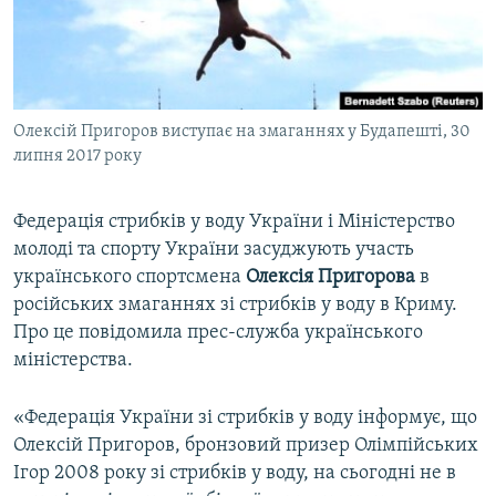
ВІДЕОУРОКИ «ELIFBE»
Русский
СВІДЧЕННЯ ОКУПАЦІЇ
Qırımtatar
УКРАЇНСЬКА ПРОБЛЕМА КРИМУ
Олексій Пригоров виступає на змаганнях у Будапешті, 30
ДОЛУЧАЙСЯ!
ІНФОГРАФІКА
липня 2017 року
Федерація стрибків у воду України і Міністерство
Усі сайти RFE/RL
молоді та спорту України засуджують участь
українського спортсмена
Олексія Пригорова
в
російських змаганнях зі стрибків у воду в Криму.
Про це повідомила прес-служба українського
міністерства.
«Федерація України зі стрибків у воду інформує, що
Олексій Пригоров, бронзовий призер Олімпійських
Ігор 2008 року зі стрибків у воду, на сьогодні не в