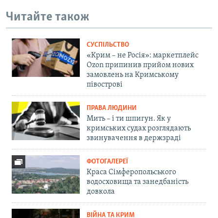
Читайте також
СУСПІЛЬСТВО
«Крим – не Росія»: маркетплейс
Ozon припинив прийом нових
замовлень на Кримському
півострові
ПРАВА ЛЮДИНИ
Мить – і ти шпигун. Як у
кримських судах розглядають
звинувачення в держзраді
ФОТОГАЛЕРЕЇ
Краса Сімферопольського
водосховища та занедбаність
довкола
ВІЙНА ТА КРИМ