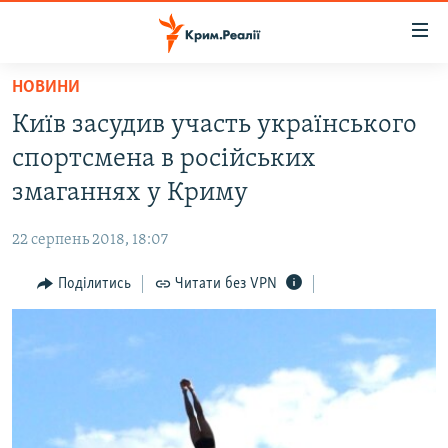
Доступність
посилання
Перейти
НОВИНИ
до
НОВИНИ
Київ засудив участь українського
основного
ВОДА.КРИМ
матеріалу
спортсмена в російських
ВІДЕО ТА ФОТО
Перейти
змаганнях у Криму
до
ПОЛІТИКА
основної
22 серпень 2018, 18:07
БЛОГИ
навігації
Перейти
Поділитись
Читати без VPN
ПОГЛЯД
до
ІНТЕРВ'Ю
пошуку
ВСЕ ЗА ДЕНЬ
СПЕЦПРОЕКТИ
ЯК ОБІЙТИ БЛОКУВАННЯ
ДЕПОРТАЦІЯ