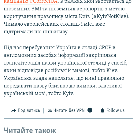
кампанію #CorrectUA
, в рамках якої звертається до
іноземних ЗМІ та іноземних аеропортів з метою
коригування правопису міста Київ (#KyivNotKiev).
Чимало європейських столиць і міст вже
підтримали цю ініціативу.
Під час перебування України в складі СРСР в
англомовних засобах інформації закріпилася
транслітерація назви української столиці у спосіб,
який відповідав російській вимові, тобто Kiev.
Українська влада наполягає, що нині правильно
передавати назву близько до вимови, властивої
українській мові, тобто Kyiv.
Поділитись
Читати без VPN
Follow us
Читайте також