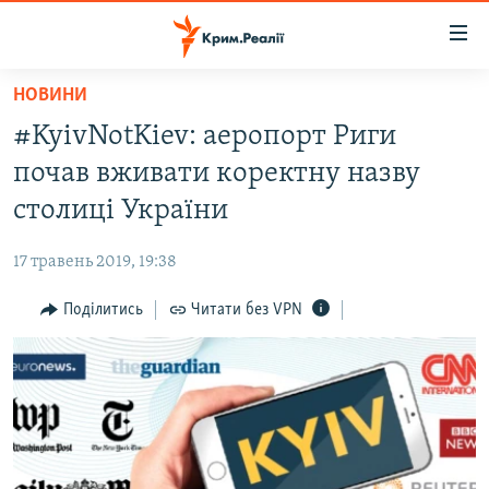
Доступність
посилання
Перейти
НОВИНИ
до
НОВИНИ
#KyivNotKiev: аеропорт Риги
основного
ВОДА.КРИМ
матеріалу
почав вживати коректну назву
ВІДЕО ТА ФОТО
Перейти
столиці України
до
ПОЛІТИКА
основної
17 травень 2019, 19:38
БЛОГИ
навігації
Перейти
Поділитись
Читати без VPN
ПОГЛЯД
до
ІНТЕРВ'Ю
пошуку
ВСЕ ЗА ДЕНЬ
СПЕЦПРОЕКТИ
ЯК ОБІЙТИ БЛОКУВАННЯ
ДЕПОРТАЦІЯ