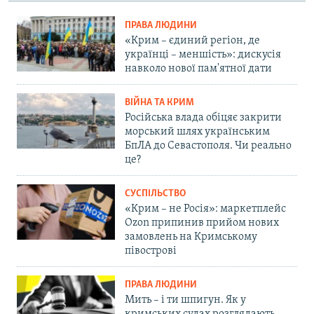
ПРАВА ЛЮДИНИ
«Крим – єдиний регіон, де
українці – меншість»: дискусія
навколо нової пам'ятної дати
ВІЙНА ТА КРИМ
Російська влада обіцяє закрити
морський шлях українським
БпЛА до Севастополя. Чи реально
це?
СУСПІЛЬСТВО
«Крим – не Росія»: маркетплейс
Ozon припинив прийом нових
замовлень на Кримському
півострові
ПРАВА ЛЮДИНИ
Мить – і ти шпигун. Як у