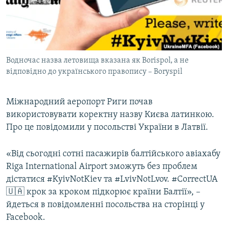
ВІДЕОУРОКИ «ELIFBE»
Русский
СВІДЧЕННЯ ОКУПАЦІЇ
Qırımtatar
УКРАЇНСЬКА ПРОБЛЕМА КРИМУ
Водночас назва летовища вказана як Borispol, а не
ДОЛУЧАЙСЯ!
ІНФОГРАФІКА
відповідно до українського правопису – Boryspil
Міжнародний аеропорт Риги почав
Усі сайти RFE/RL
використовувати коректну назву Києва латинкою.
Про це повідомили у посольстві України в Латвії.
«Від сьогодні сотні пасажирів балтійського авіахабу
Riga International Airport зможуть без проблем
дістатися #KyivNotKiev та #LvivNotLvov. #CorrectUA
🇺🇦 крок за кроком підкорює країни Балтії», –
йдеться в повідомленні посольства на сторінці у
Facebook.