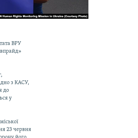
тата ВРУ
ївпрайд»
,
дно з КАСУ,
я до
ься у
міської
ня 23 червня
орону його