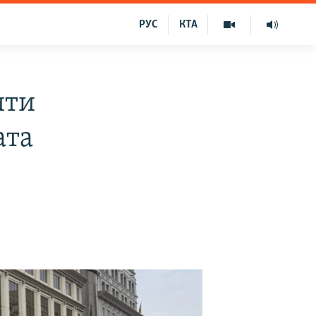
РУС
КТА
ити
ата