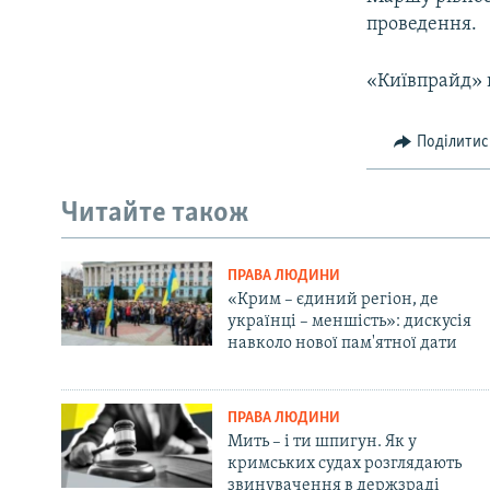
проведення.
«Київпрайд» в
Поділитис
Читайте також
ПРАВА ЛЮДИНИ
«Крим – єдиний регіон, де
українці – меншість»: дискусія
навколо нової пам'ятної дати
ПРАВА ЛЮДИНИ
Мить – і ти шпигун. Як у
кримських судах розглядають
звинувачення в держзраді