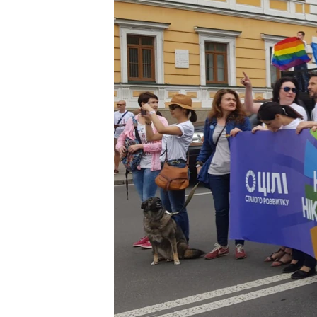
ВІДЕОУРОКИ «ELIFBE»
СВІДЧЕННЯ ОКУПАЦІЇ
УКРАЇНСЬКА ПРОБЛЕМА КРИМУ
ІНФОГРАФІКА