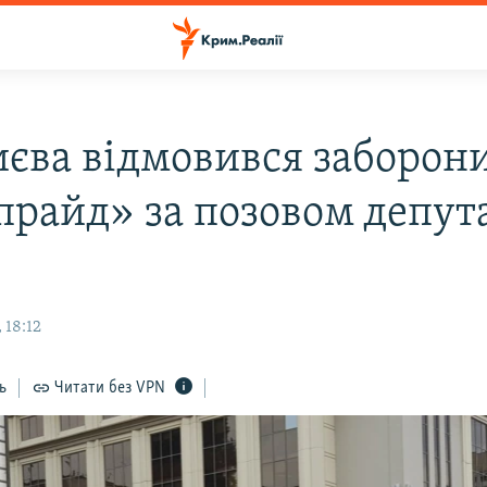
иєва відмовився заборон
прайд» за позовом депут
 18:12
ь
Читати без VPN