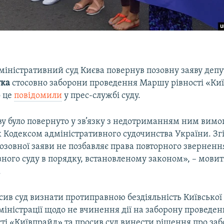
іністративний суд Києва повернув позовну заяву депу
ука
стосовно заборони проведення Маршу рівності «Ки
о це
повідомили
у прес-службі суду.
у було повернуто у зв’язку з недотриманням ним вимог
 Кодексом адміністративного судочинства України. Згі
зовної заяви не позбавляє права повторного зверненн
ного суду в порядку, встановленому законом», – мовит
.
ив суд визнати протиправною бездіяльність Київської 
іністрації щодо не вчинення дії на заборону проведен
ті «Київпрайд» та просив суд винести рішення про заб