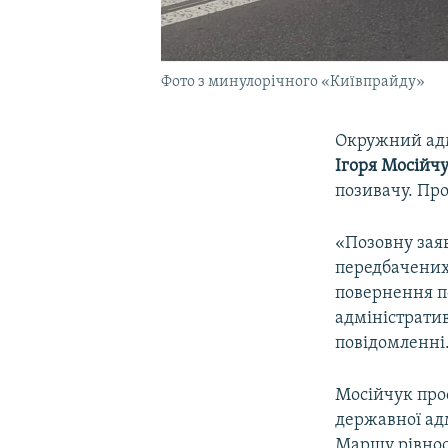
Фото з минулорічного «Київпрайду»
Окружний адм
Ігоря Мосійч
позивачу. Пр
«Позовну заяв
передбачених
повернення по
адміністратив
повідомленні
Мосійчук прос
державної адм
Маршу рівнос