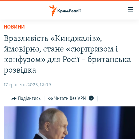
Доступність
посилання
Перейти
НОВИНИ
до
НОВИНИ
Вразливість «Кинджалів»,
основного
ВОДА.КРИМ
матеріалу
ймовірно, стане «сюрпризом і
ВІДЕО ТА ФОТО
Перейти
конфузом» для Росії – британська
до
ПОЛІТИКА
розвідка
основної
БЛОГИ
навігації
17 травень 2023, 12:09
Перейти
ПОГЛЯД
до
Поділитись
Читати без VPN
ІНТЕРВ'Ю
пошуку
ВСЕ ЗА ДЕНЬ
СПЕЦПРОЕКТИ
ЯК ОБІЙТИ БЛОКУВАННЯ
ДЕПОРТАЦІЯ