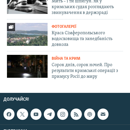
Мить – і ти шпигун. Як у
кримських судах розглядають
звинувачення в держзраді
ФОТОГАЛЕРЕЇ
Краса Сімферопольського
водосховища та занедбаність
довкола
ВІЙНА ТА КРИМ
Сорок днів, сорок ночей. Про
результати кримської операції з
примусу Росії до миру
ДОЛУЧАЙСЯ!