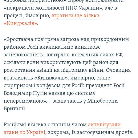
«зробила пріоритетною» спробу нейтралізувати
«покращені можливості ППО України», але в
процесі, ймовірно,
втратила ще кілька
«Кинджалів»
.
«Зростаюча повітряна загроза над прикордонним
районом Росії викликатиме виняткове
занепокоєння в Повітряно-космічних силах РФ,
оскільки вони використовують цей район для
розгортання авіації на підтримку війни. Очевидна
вразливість «Кинджалів», ймовірно, стане
сюрпризом і конфузом для Росії: президент Росії
Володимир Путін назвав цю систему
непереможною», – зазначають у Міноборони
Британії.
Російські війська останнім часом
активізували
атаки по Україні
, зокрема, із застосуванням дронів.