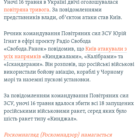
Уночі 16 травня в Україні двічі оголошувалася
повітряна тривога
. За повідомленнями
представників влади, обʼєктом атаки став Київ.
Речник командування Повітряних сил ЗСУ Юрій
Ігнат в ефірі проєкту Радіо Свобода
«Свобода.Ранок» повідомив, що
Київ атакували з
усіх напрямків
«Кинджалами», «Калібрами» та
«Іскандерами». Він розповів, що російські військові
використали бойову авіацію, кораблі у Чорному
морі та наземні пускові установки.
За повідомленням командування Повітряних сил
ЗСУ, уночі 16 травня вдалося збити всі 18 запущених
російськими військовими ракет, серед яких було
шість ракет типу «Кинджал».
Роскомнагляд (Роскомнадзор) намагається