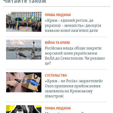
Читайте також
ПРАВА ЛЮДИНИ
«Крим – єдиний регіон, де
українці – меншість»: дискусія
навколо нової пам'ятної дати
ВІЙНА ТА КРИМ
Російська влада обіцяє закрити
морський шлях українським
БпЛА до Севастополя. Чи реально
це?
СУСПІЛЬСТВО
«Крим – не Росія»: маркетплейс
Ozon припинив прийом нових
замовлень на Кримському
півострові
ПРАВА ЛЮДИНИ