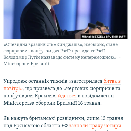
ВІДЕОУРОКИ «ELIFBE»
Русский
СВІДЧЕННЯ ОКУПАЦІЇ
Qırımtatar
УКРАЇНСЬКА ПРОБЛЕМА КРИМУ
ДОЛУЧАЙСЯ!
ІНФОГРАФІКА
«Очевидна вразливість «Кинджалів», ймовірно, стане
сюрпризом і конфузом для Росії: президент Росії
Володимир Путін назвав цю систему непереможною», –
Усі сайти RFE/RL
Міноборони Британії
Упродовж останніх тижнів «загострилася
битва в
повітрі»
, що призвела до «чергових сюрпризів та
конфузів для Кремля»,
йдеться
в повідомленні
Міністерства оборони Британії 16 травня.
Як кажуть британські розвідники, лише 13 травня
над Брянською областю РФ
зазнали краху чотири