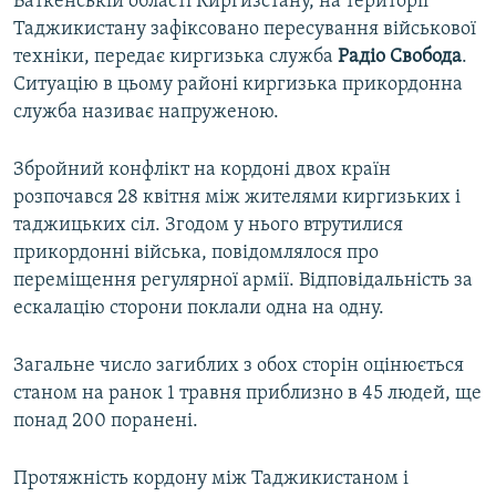
Баткенській області Киргизстану, на території
Таджикистану зафіксовано пересування військової
техніки, передає киргизька служба
Радіо Свобода
.
Ситуацію в цьому районі киргизька прикордонна
служба називає напруженою.
Збройний конфлікт на кордоні двох країн
розпочався 28 квітня між жителями киргизьких і
таджицьких сіл. Згодом у нього втрутилися
прикордонні війська, повідомлялося про
переміщення регулярної армії. Відповідальність за
ескалацію сторони поклали одна на одну.
Загальне число загиблих з обох сторін оцінюється
станом на ранок 1 травня приблизно в 45 людей, ще
понад 200 поранені.
Протяжність кордону між Таджикистаном і