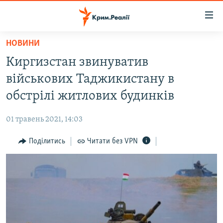
Доступність
посилання
Перейти
НОВИНИ
до
НОВИНИ
Киргизстан звинуватив
основного
ВОДА.КРИМ
матеріалу
військових Таджикистану в
ВІДЕО ТА ФОТО
Перейти
обстрілі житлових будинків
до
ПОЛІТИКА
основної
01 травень 2021, 14:03
БЛОГИ
навігації
Перейти
Поділитись
Читати без VPN
ПОГЛЯД
до
ІНТЕРВ'Ю
пошуку
ВСЕ ЗА ДЕНЬ
СПЕЦПРОЕКТИ
ЯК ОБІЙТИ БЛОКУВАННЯ
ДЕПОРТАЦІЯ