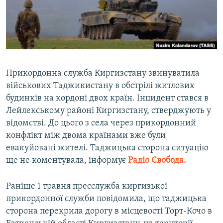
ВІДЕОУРОКИ «ELIFBE»
Русский
СВІДЧЕННЯ ОКУПАЦІЇ
Qırımtatar
УКРАЇНСЬКА ПРОБЛЕМА КРИМУ
ДОЛУЧАЙСЯ!
ІНФОГРАФІКА
Прикордонна служба Киргизстану звинуватила
військових Таджикистану в обстрілі житлових
будинків на кордоні двох країн. Інцидент стався в
Усі сайти RFE/RL
Лейлекському районі Киргизстану, стверджують у
відомстві. До цього з села через прикордонний
конфлікт між двома країнами вже були
евакуйовані жителі. Таджицька сторона ситуацію
ще не коментувала, інформує
Радіо Свобода.
Раніше 1 травня пресслужба киргизької
прикордонної служби повідомила, що таджицька
сторона перекрила дорогу в місцевості Торт-Кочо в