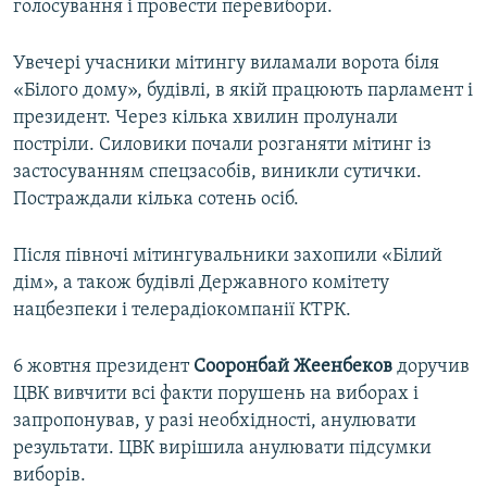
голосування і провести перевибори.
Увечері учасники мітингу виламали ворота біля
«Білого дому», будівлі, в якій працюють парламент і
президент. Через кілька хвилин пролунали
постріли. Силовики почали розганяти мітинг із
застосуванням спецзасобів, виникли сутички.
Постраждали кілька сотень осіб.
Після півночі мітингувальники захопили «Білий
дім», а також будівлі Державного комітету
нацбезпеки і телерадіокомпанії КТРК.
6 жовтня президент
Сооронбай Жеенбеков
доручив
ЦВК вивчити всі факти порушень на виборах і
запропонував, у разі необхідності, анулювати
результати. ЦВК вирішила анулювати підсумки
виборів.