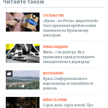
Читайте також
СУСПІЛЬСТВО
«Крим – не Росія»: маркетплейс
Ozon припинив прийом нових
замовлень на Кримському
півострові
ПРАВА ЛЮДИНИ
Мить – і ти шпигун. Як у
кримських судах розглядають
звинувачення в держзраді
ФОТОГАЛЕРЕЇ
Краса Сімферопольського
водосховища та занедбаність
довкола
ВІЙНА ТА КРИМ
Сорок днів, сорок ночей. Про