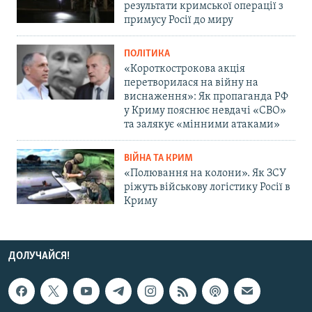
результати кримської операції з
примусу Росії до миру
ПОЛІТИКА
«Короткострокова акція
перетворилася на війну на
виснаження»: Як пропаганда РФ
у Криму пояснює невдачі «СВО»
та залякує «мінними атаками»
ВІЙНА ТА КРИМ
«Полювання на колони». Як ЗСУ
ріжуть військову логістику Росії в
Криму
ДОЛУЧАЙСЯ!