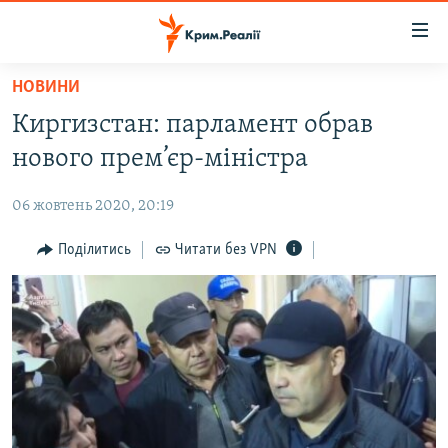
Доступність
посилання
Перейти
НОВИНИ
до
НОВИНИ
Киргизстан: парламент обрав
основного
ВОДА.КРИМ
матеріалу
нового прем’єр-міністра
ВІДЕО ТА ФОТО
Перейти
до
06 жовтень 2020, 20:19
ПОЛІТИКА
основної
БЛОГИ
Поділитись
Читати без VPN
навігації
Перейти
ПОГЛЯД
до
ІНТЕРВ'Ю
пошуку
ВСЕ ЗА ДЕНЬ
СПЕЦПРОЕКТИ
ЯК ОБІЙТИ БЛОКУВАННЯ
ДЕПОРТАЦІЯ