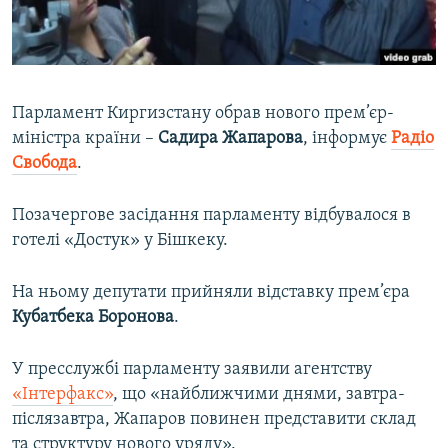
ВІДЕОУРОКИ «ELIFBE»
Русский
СВІДЧЕННЯ ОКУПАЦІЇ
Qırımtatar
УКРАЇНСЬКА ПРОБЛЕМА КРИМУ
Парламент Киргизстану обрав нового прем’єр-
ДОЛУЧАЙСЯ!
ІНФОГРАФІКА
міністра країни –
Садира Жапарова
, інформує
Радіо
Свобода
.
Позачергове засідання парламенту відбувалося в
Усі сайти RFE/RL
готелі «Достук» у Бішкеку.
На ньому депутати прийняли відставку прем’єра
Кубатбека Боронова
.
У пресслужбі парламенту заявили агентству
«Інтерфакс»
, що «найближчими днями, завтра-
післязавтра, Жапаров повинен представити склад
та структуру нового уряду».