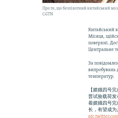
Про те, що безпілотний китайський міс
CGTN
Китайський к
Місяця, здійс
поверхні. Дос
Центральне т
За повідомлен
випробувань д
температур.
【嫦娥四号完
普试验载荷发
着嫦娥四号完
长，有望成为
pic.twitter.c