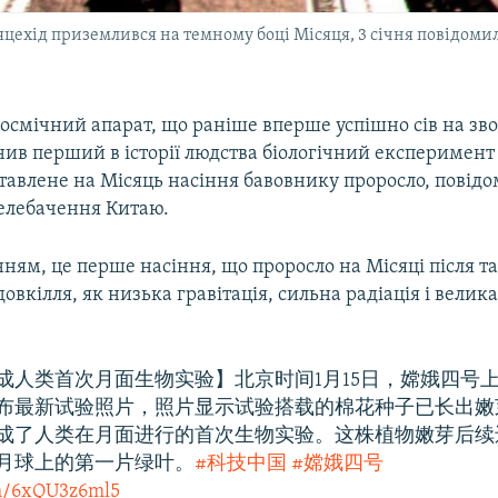
яцехід приземлився на темному боці Місяця, 3 січня повідом
осмічний апарат, що раніше вперше успішно сів на зв
нив перший в історії людства біологічний експеримент
тавлене на Місяць насіння бавовнику проросло, повід
елебачення Китаю.
ням, це перше насіння, що проросло на Місяці після т
овкілля, як низька гравітація, сильна радіація і велик
成人类首次月面生物实验】北京时间1月15日，嫦娥四号
布最新试验照片，照片显示试验搭载的棉花种子已长出嫩
成了人类在月面进行的首次生物实验。这株植物嫩芽后续
月球上的第一片绿叶。
#科技中国
#嫦娥四号
om/6xQU3z6ml5