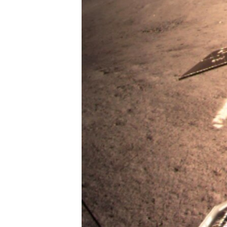
ВІДЕОУРОКИ «ELIFBE»
СВІДЧЕННЯ ОКУПАЦІЇ
УКРАЇНСЬКА ПРОБЛЕМА КРИМУ
ІНФОГРАФІКА