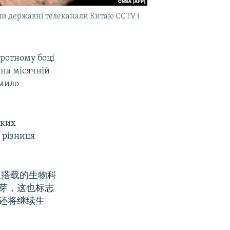
или державні телеканали Китаю CCTV і
оротному боці
 на місячній
омило
аких
а різниця
上搭载的生物科
芽，这也标志
还将继续生