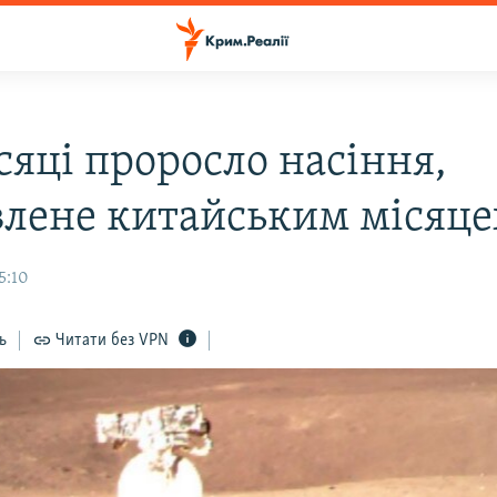
сяці проросло насіння,
влене китайським місяц
5:10
ь
Читати без VPN