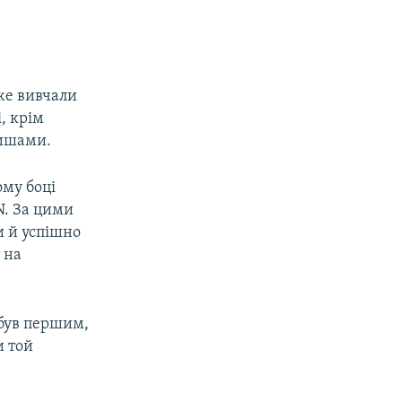
же вивчали
і, крім
мишами.
му боці
N. За цими
и й успішно
 на
 був першим,
и той