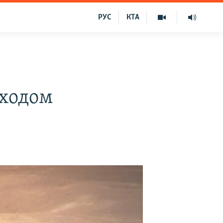
РУС
КТА
еходом