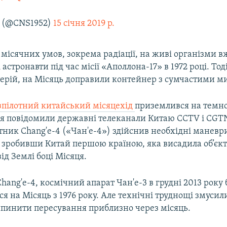
@CNS1952)
15 січня 2019 р.
місячних умов, зокрема радіації, на живі організми в
астронавти під час місії «Аполлона-17» в 1972 році. Тод
ктерій, на Місяць доправили контейнер з сумчастими 
зпілотний китайський місяцехід
приземлився на темно
чня повідомили державні телеканали Китаю CCTV і CGT
ник Chang'e-4 («Чан'е-4») здійснив необхідні маневр
 зробивши Китай першою країною, яка висадила об’єкт
ід Землі боці Місяця.
ang'e-4, космічний апарат Чан'е-3 в грудні 2013 року
я на Місяць з 1976 року. Але технічні труднощі змусил
ипинити пересування приблизно через місяць.