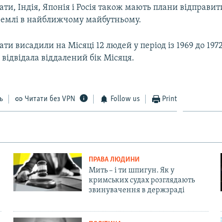
ти, Індія, Японія і Росія також мають плани відправи
Землі в найближчому майбутньому.
ти висадили на Місяці 12 людей у період із 1969 до 197
е відвідала віддалений бік Місяця.
ь
Читати без VPN
Follow us
Print
ПРАВА ЛЮДИНИ
Мить – і ти шпигун. Як у
кримських судах розглядають
звинувачення в держзраді