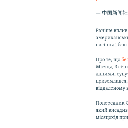
— 中国新闻社 (
Раніше вплив 
американські 
насіння і ба
Про те, що
бе
Місяця, 3 сі
даними, супут
приземлився,
віддаленому в
Попередник Ch
який висадивс
місяцехід пр