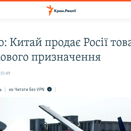
co: Китай продає Росії то
кового призначення
15:49
ь
Читати без VPN