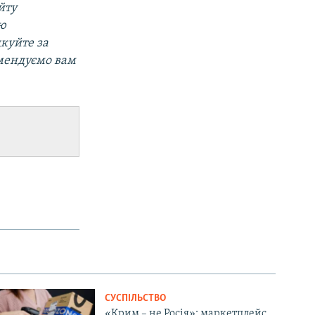
йту
ою
дкуйте за
омендуємо вам
СУСПІЛЬСТВО
«Крим – не Росія»: маркетплейс