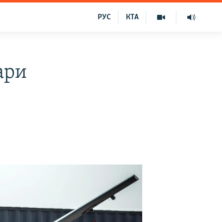
РУС
КТА
вари