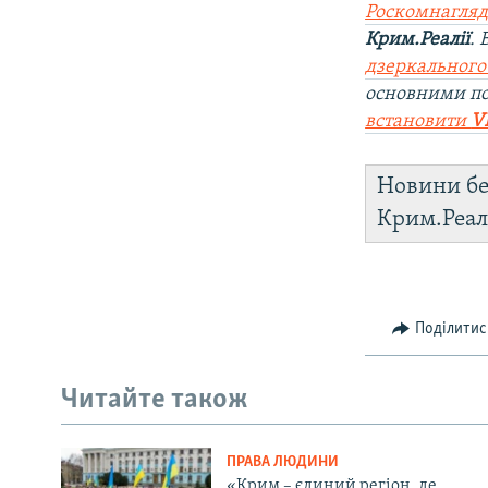
Роскомнагляд
Крим.Реалії
.
дзеркального
основними по
встановити
V
Новини бе
Крим.Реал
Поділитис
Читайте також
ПРАВА ЛЮДИНИ
«Крим – єдиний регіон, де