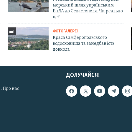
морський шлях українським
БпЛА до Севастополя. Чи реально
це?
ФОТОГАЛЕРЕЇ
Краса Сімферопольського
водосховища та занедбаність
довкола
ДОЛУЧАЙСЯ!
. Про нас