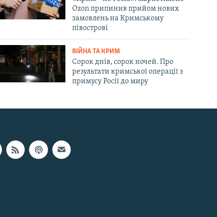
Ozon припинив прийом нових
замовлень на Кримському
півострові
ВІЙНА ТА КРИМ
Сорок днів, сорок ночей. Про
результати кримської операції з
примусу Росії до миру