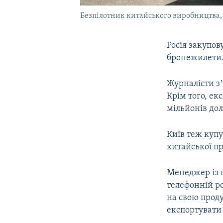
Безпілотник китайського виробництва,
Росія закупов
бронежилети.
Журналісти з
Крім того, ек
мільйонів дол
Київ теж купу
китайської пр
Менеджер із 
телефонній ро
на свою проду
експортувати 