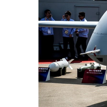
ВІДЕОУРОКИ «ELIFBE»
СВІДЧЕННЯ ОКУПАЦІЇ
УКРАЇНСЬКА ПРОБЛЕМА КРИМУ
ІНФОГРАФІКА