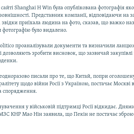
сайті Shanghai H Win була опублікована фотографія як
зовнішності. Представник компанії, відповідаючи на 
те, звідки приїхала людина на фото, сказав, що важко на
 фотографію було видалено.
Politico проаналізували документи та визначили ланцю
і дозволяють зробити висновок, що зазвичай закупівлі
оденки.
неодноразово писали про те, що Китай, попри оголоше
алітету щодо війни Росії з Україною, постачає Москві 
а спорядження.
нувачення у військовій підтримці Росії відкидає. Дням
МЗС КНР Мао Нін заявила, що Пекін не постачає зброю