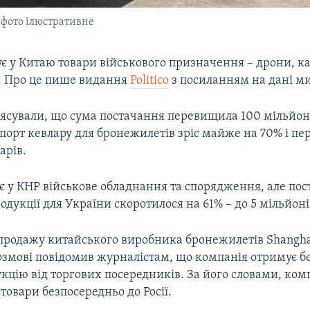
 фото ілюстративне
ує у Китаю товари військового призначення – дрони, к
 Про це пише видання
Politico
з посиланням на дані ми
ʼясували, що сума постачання перевищила 100 мільйоні
спорт кевлару для бронежилетів зріс майже на 70% і п
арів.
є у КНР військове обладнання та спорядження, але по
одукції для України скоротилося на 61% – до 5 мільйоні
продажу китайського виробника бронежилетів Shangha
змові повідомив журналістам, що компанія отримує бе
кцію від торгових посередників. За його словами, ком
товари безпосередньо до Росії.