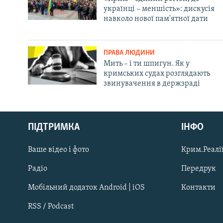
українці – меншість»: дискусія
навколо нової пам'ятної дати
ПРАВА ЛЮДИНИ
Мить – і ти шпигун. Як у
кримських судах розглядають
звинувачення в держзраді
Русский
ПІДТРИМКА
ІНФО
Qırımtatar
Ваше відео і фото
Крим.Реалії
ДОЛУЧАЙСЯ!
Радіо
Передрук
Мобільний додаток Android | iOS
Контакти
RSS / Podcast
Усі сайти RFE/RL