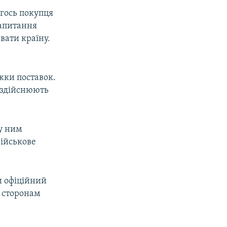
огось покупця
запитання
звати країну.
жки поставок.
 здійснюють
ну ним
військове
и офіційний
 сторонам