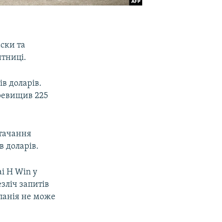
аски та
тниці.
в доларів.
еревищив 225
стачання
в доларів.
i H Win у
зліч запитів
панія не може