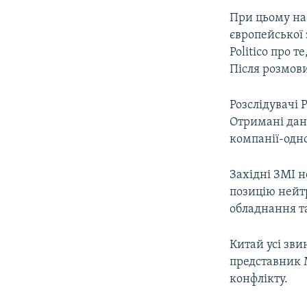
При цьому на 
європейської 
Politico про 
Після розмови
Розслідувачі 
Отримані дан
компанії-одн
Західні ЗМІ 
позицію нейтр
обладнання т
Китай усі зви
представник 
конфлікту.