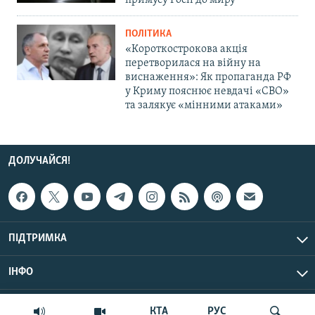
примусу Росії до миру
ПОЛІТИКА
«Короткострокова акція
перетворилася на війну на
виснаження»: Як пропаганда РФ
у Криму пояснює невдачі «СВО»
та залякує «мінними атаками»
ДОЛУЧАЙСЯ!
ПІДТРИМКА
ІНФО
© Крим.Реалії, 2026 | Усі права застережено.
КТА
РУС