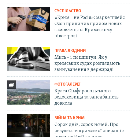
СУСПІЛЬСТВО
«Крим – не Росія»: маркетплейс
Ozon припинив прийом нових
замовлень на Кримському
півострові
ПРАВА ЛЮДИНИ
Мить – і ти шпигун. Як у
кримських судах розглядають
звинувачення в держзраді
ФОТОГАЛЕРЕЇ
Краса Сімферопольського
водосховища та занедбаність
довкола
ВІЙНА ТА КРИМ
Сорок днів, сорок ночей. Про
результати кримської операції з