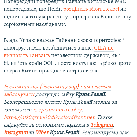
Напередодні попередніх навчань китайське МЗС
попереджало, що Пекін
розцінить візит Пелосі
як
підрив свого суверенітету, і пригрозив Вашингтону
серйозними наслідками.
Влада Китаю вважає Тайвань своєю територією і
декларує намір возз’єднатися з нею.
США не
визнають Тайвань
незалежною державою, як і
більшість країн ООН, проте виступають різко проти
погроз Китаю приєднати острів силою.
Роскомнагляд (Роскомнадзор) намагається
заблокувати
доступ до сайту
Крим.Реалії
.
Безперешкодно читати Крим.Реалії можна за
допомогою
дзеркального сайту
:
https://dfs0qrmo00d6u.cloudfront.net
. Також
слідкуйте за основними подіями в
Telegram
,
Instagram
та
Viber
Крим.Реалії
. Рекомендуємо вам