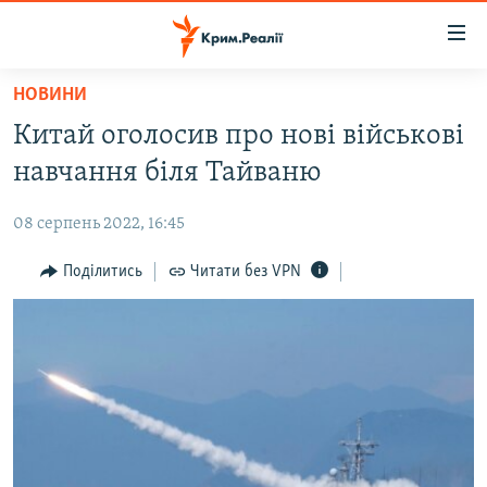
Доступність
посилання
Перейти
НОВИНИ
до
НОВИНИ
Китай оголосив про нові військові
основного
ВОДА.КРИМ
матеріалу
навчання біля Тайваню
ВІДЕО ТА ФОТО
Перейти
до
08 серпень 2022, 16:45
ПОЛІТИКА
основної
БЛОГИ
Поділитись
Читати без VPN
навігації
Перейти
ПОГЛЯД
до
ІНТЕРВ'Ю
пошуку
ВСЕ ЗА ДЕНЬ
СПЕЦПРОЕКТИ
ЯК ОБІЙТИ БЛОКУВАННЯ
ДЕПОРТАЦІЯ