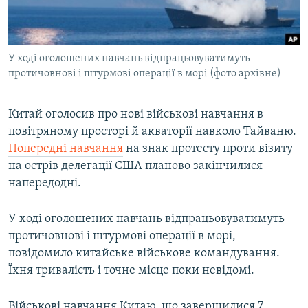
ВІДЕОУРОКИ «ELIFBE»
Русский
СВІДЧЕННЯ ОКУПАЦІЇ
Qırımtatar
У ході оголошених навчань відпрацьовуватимуть
УКРАЇНСЬКА ПРОБЛЕМА КРИМУ
протичовнові і штурмові операції в морі (фото архівне)
ДОЛУЧАЙСЯ!
ІНФОГРАФІКА
Китай оголосив про нові військові навчання в
повітряному просторі й акваторії навколо Тайваню.
Попередні навчання
на знак протесту проти візиту
Усі сайти RFE/RL
на острів делегації США планово закінчилися
напередодні.
У ході оголошених навчань відпрацьовуватимуть
протичовнові і штурмові операції в морі,
повідомило китайське військове командування.
Їхня тривалість і точне місце поки невідомі.
Військові навчання Китаю, що завершилися 7