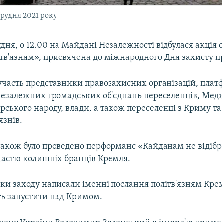
грудня 2021 року
рудня, о 12.00 на Майдані Незалежності відбулася акція 
ітв'язням», присвячена до міжнародного Дня захисту 
 участь представники правозахисних організацій, пла
 незалежних громадських об'єднань переселенців, Мед
ського народу, влади, а також переселенці з Криму та
язнів.
ї також було проведено перформанс «Кайданам не відіб
участю колишніх бранців Кремля.
ки заходу написали іменні послання політв'язням Крем
ь запустити над Кримом.