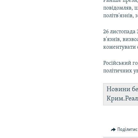
Раніше прези
повідомляв, 
політв'язнів,
26 листопада
в'язнів, визв
коментувати 
Російський г
політичних у
Новини бе
Крим.Реал
Поділитис