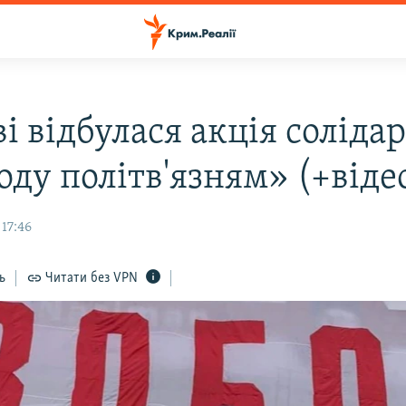
і відбулася акція соліда
оду політв'язням» (+віде
 17:46
ь
Читати без VPN