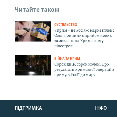
Читайте також
СУСПІЛЬСТВО
«Крим – не Росія»: маркетплейс
Ozon припинив прийом нових
замовлень на Кримському
півострові
ВІЙНА ТА КРИМ
Сорок днів, сорок ночей. Про
результати кримської операції з
примусу Росії до миру
Русский
ПІДТРИМКА
ІНФО
Qırımtatar