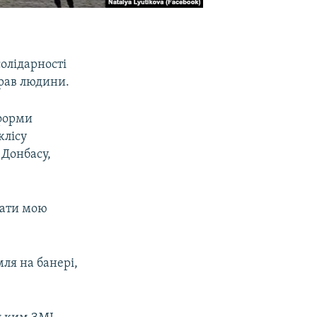
солідарності
прав людини.
тформи
жлісу
 Донбасу,
рати мою
ля на банері,