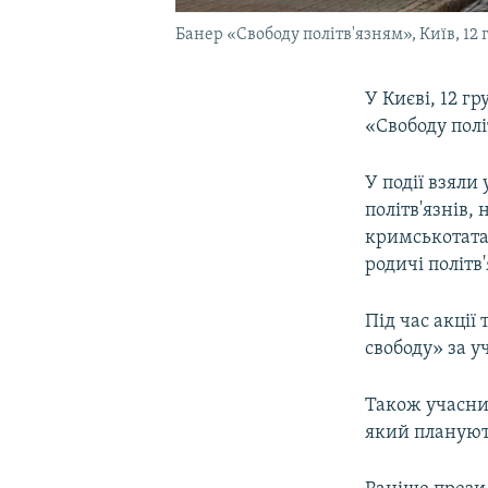
Банер «Свободу політв'язням», Київ, 12 
У Києві, 12 г
«Свободу пол
У події взяли
політв'язнів,
кримськотатар
родичі політв'
Під час акці
свободу» за 
Також учасни
який плануют