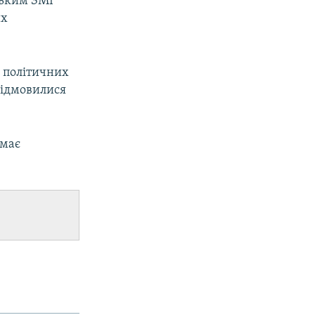
ським ЗМІ
их
и політичних
 відмовилися
емає