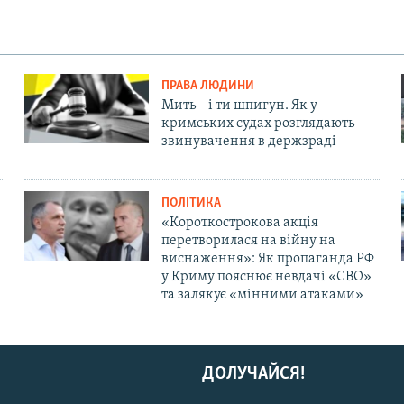
ПРАВА ЛЮДИНИ
Мить – і ти шпигун. Як у
кримських судах розглядають
звинувачення в держзраді
ПОЛІТИКА
«Короткострокова акція
перетворилася на війну на
виснаження»: Як пропаганда РФ
у Криму пояснює невдачі «СВО»
та залякує «мінними атаками»
ДОЛУЧАЙСЯ!