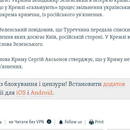
дент України Володимир Зеленський в інтерв'ю крим
що у Кремлі «гальмують» процес звільнення українськ
 зокрема кримчан, із російського ув'язнення.
 Зеленський повідомив, що Туреччина передала списк
олення яких досягає Київ, російській стороні. У Кремлі
слова Зеленського.
олова Криму Сергій Аксьонов стверджує, що у Криму н
в'язнених.
з блокування і цензури! Встановити
додаток
ії для
iOS
і
Android
.
ь
Читати без VPN
Follow us
Print