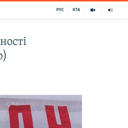
РУС
КТА
рності
о)