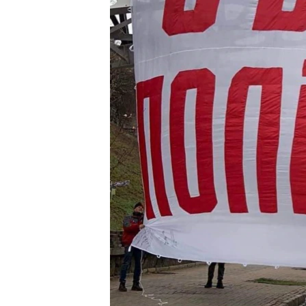
ВІДЕОУРОКИ «ELIFBE»
СВІДЧЕННЯ ОКУПАЦІЇ
УКРАЇНСЬКА ПРОБЛЕМА КРИМУ
ІНФОГРАФІКА