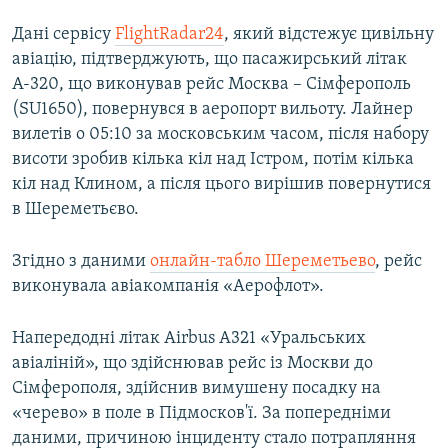
Дані сервісу
FlightRadar24
, який відстежує цивільну
авіацію, підтверджують, що пасажирський літак
А-320, що виконував рейс Москва – Сімферополь
(SU1650), повернувся в аеропорт вильоту. Лайнер
вилетів о 05:10 за московським часом, після набору
висоти зробив кілька кіл над Істром, потім кілька
кіл над Клином, а після цього вирішив повернутися
в Шереметьєво.
Згідно з даними
онлайн-табло Шереметьево
, рейс
виконувала авіакомпанія «Аерофлот».
Напередодні літак Airbus A321 «Уральських
авіаліній», що здійснював рейс із Москви до
Сімферополя, здійснив вимушену посадку на
«черево» в поле в Підмосков'ї. За попередніми
даними, причиною інциденту стало потрапляння