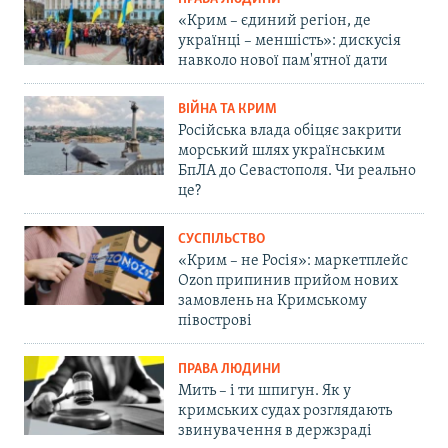
«Крим – єдиний регіон, де
українці – меншість»: дискусія
навколо нової пам'ятної дати
ВІЙНА ТА КРИМ
Російська влада обіцяє закрити
морський шлях українським
БпЛА до Севастополя. Чи реально
це?
СУСПІЛЬСТВО
«Крим – не Росія»: маркетплейс
Ozon припинив прийом нових
замовлень на Кримському
півострові
ПРАВА ЛЮДИНИ
Мить – і ти шпигун. Як у
кримських судах розглядають
звинувачення в держзраді