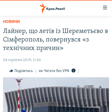
Доступність
посилання
Перейти
НОВИНИ
до
НОВИНИ
Лайнер, що летів із Шереметьєво в
основного
ВОДА.КРИМ
матеріалу
Сімферополь, повернувся «з
ВІДЕО ТА ФОТО
Перейти
технічних причин»
до
ПОЛІТИКА
основної
24 серпень 2019, 11:24
БЛОГИ
навігації
Перейти
Поділитись
Читати без VPN
ПОГЛЯД
до
ІНТЕРВ'Ю
пошуку
ВСЕ ЗА ДЕНЬ
СПЕЦПРОЕКТИ
ЯК ОБІЙТИ БЛОКУВАННЯ
ДЕПОРТАЦІЯ