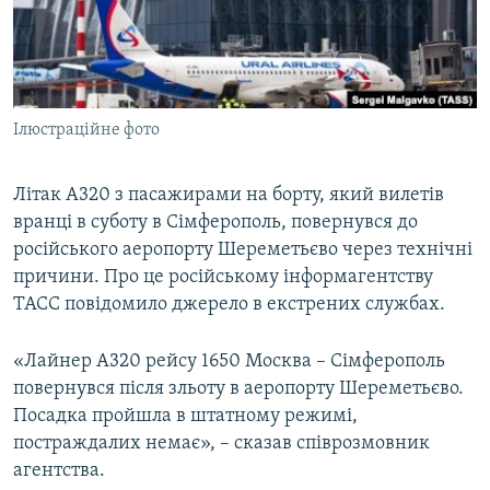
ВІДЕОУРОКИ «ELIFBE»
Русский
СВІДЧЕННЯ ОКУПАЦІЇ
Qırımtatar
УКРАЇНСЬКА ПРОБЛЕМА КРИМУ
Ілюстраційне фото
ДОЛУЧАЙСЯ!
ІНФОГРАФІКА
Літак А320 з пасажирами на борту, який вилетів
вранці в суботу в Сімферополь, повернувся до
Усі сайти RFE/RL
російського аеропорту Шереметьєво через технічні
причини. Про це російському інформагентству
ТАСС повідомило джерело в екстрених службах.
«Лайнер А320 рейсу 1650 Москва – Сімферополь
повернувся після зльоту в аеропорту Шереметьєво.
Посадка пройшла в штатному режимі,
постраждалих немає», – сказав співрозмовник
агентства.