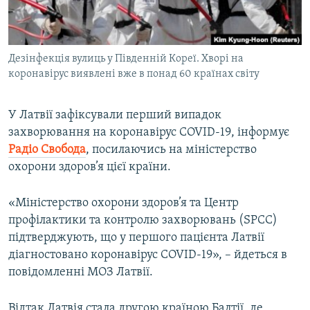
ВІДЕОУРОКИ «ELIFBE»
Русский
СВІДЧЕННЯ ОКУПАЦІЇ
Qırımtatar
Дезінфекція вулиць у Південній Кореї. Хворі на
УКРАЇНСЬКА ПРОБЛЕМА КРИМУ
коронавірус виявлені вже в понад 60 країнах світу
ДОЛУЧАЙСЯ!
ІНФОГРАФІКА
У Латвії зафіксували перший випадок
захворювання на коронавірус COVID-19, інформує
Радіо Свобода
, посилаючись на міністерство
Усі сайти RFE/RL
охорони здоров’я цієї країни.
«Міністерство охорони здоров’я та Центр
профілактики та контролю захворювань (SPCC)
підтверджують, що у першого пацієнта Латвії
діагностовано коронавірус COVID-19», – йдеться в
повідомленні МОЗ Латвії.
Відтак Латвія стала другою країною Балтії, де