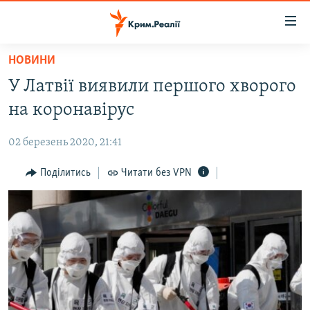
Доступність
посилання
Перейти
НОВИНИ
до
НОВИНИ
У Латвії виявили першого хворого
основного
ВОДА.КРИМ
матеріалу
на коронавірус
ВІДЕО ТА ФОТО
Перейти
до
02 березень 2020, 21:41
ПОЛІТИКА
основної
БЛОГИ
Поділитись
Читати без VPN
навігації
Перейти
ПОГЛЯД
до
ІНТЕРВ'Ю
пошуку
ВСЕ ЗА ДЕНЬ
СПЕЦПРОЕКТИ
ЯК ОБІЙТИ БЛОКУВАННЯ
ДЕПОРТАЦІЯ