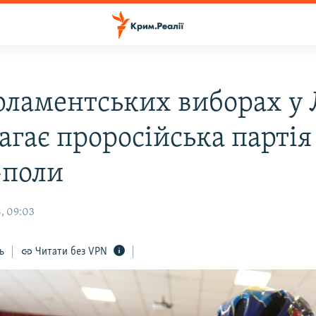
рламентських виборах у 
агає проросійська партія
-поли
, 09:03
ь
Читати без VPN