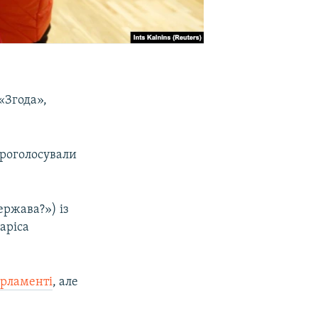
«Згода»,
проголосували
ержава?») із
аріса
арламенті
, але