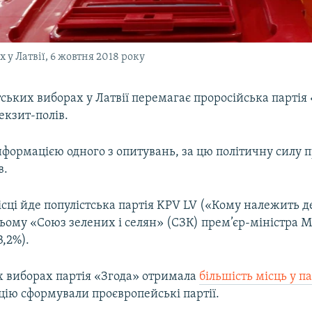
у Латвії, 6 жовтня 2018 року
ьких виборах у Латвії перемагає проросійська партія 
 екзит-полів.
нформацією одного з опитувань, за цю політичну силу 
в.
сці йде популістська партія KPV LV («Кому належить д
тьому «Союз зелених і селян» (СЗК) прем’єр-міністра М
3,2%).
х виборах партія «Згода» отримала
більшість місць у п
цію сформували проєвропейські партії.