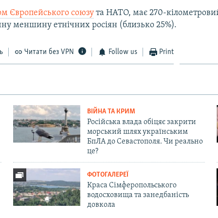
ом Європейського союзу
та НАТО, має 270-кілометрови
чну меншину етнічних росіян (близько 25%).
ь
Читати без VPN
Follow us
Print
ВІЙНА ТА КРИМ
Російська влада обіцяє закрити
морський шлях українським
БпЛА до Севастополя. Чи реально
це?
ФОТОГАЛЕРЕЇ
Краса Сімферопольського
водосховища та занедбаність
довкола