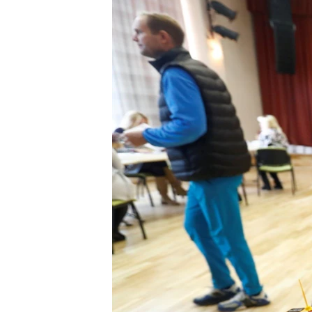
ВІДЕОУРОКИ «ELIFBE»
СВІДЧЕННЯ ОКУПАЦІЇ
УКРАЇНСЬКА ПРОБЛЕМА КРИМУ
ІНФОГРАФІКА