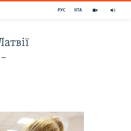
РУС
КТА
Латвії
 –