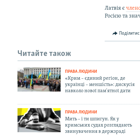
Латвія є
член
Росією та зна
Поділитис
Читайте також
ПРАВА ЛЮДИНИ
«Крим – єдиний регіон, де
українці – меншість»: дискусія
навколо нової пам'ятної дати
ПРАВА ЛЮДИНИ
Мить – і ти шпигун. Як у
кримських судах розглядають
звинувачення в держзраді