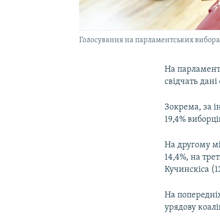
Голосування на парламентських виборах 
На парламентс
свідчать дані
Зокрема, за і
19,4% виборці
На другому мі
14,4%, на тре
Кучинскіса (1
На попередні
урядову коалі