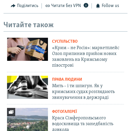
Поділитись
Читати без VPN
Follow us
Читайте також
СУСПІЛЬСТВО
«Крим – не Росія»: маркетплейс
Ozon припинив прийом нових
замовлень на Кримському
півострові
ПРАВА ЛЮДИНИ
Мить – і ти шпигун. Як у
кримських судах розглядають
звинувачення в держзраді
ФОТОГАЛЕРЕЇ
Краса Сімферопольського
водосховища та занедбаність
довкола