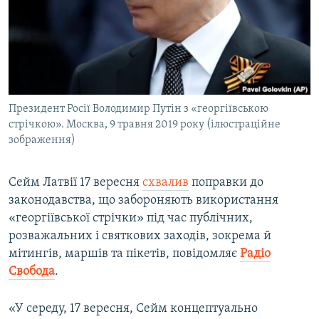
ВІДЕОУРОКИ «ELIFBE»
Русский
СВІДЧЕННЯ ОКУПАЦІЇ
Qırımtatar
УКРАЇНСЬКА ПРОБЛЕМА КРИМУ
ДОЛУЧАЙСЯ!
ІНФОГРАФІКА
Президент Росії Володимир Путін з «георгіївською
стрічкою». Москва, 9 травня 2019 року (ілюстраційне
зображення)
Усі сайти RFE/RL
Сейм Латвії 17 вересня
схвалив
поправки до
законодавства, що забороняють використання
«георгіївської стрічки» під час публічних,
розважальних і святкових заходів, зокрема й
мітингів, маршів та пікетів, повідомляє
Радіо
Свобода
.
«У середу, 17 вересня, Сейм концептуально