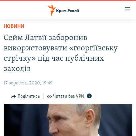
Доступність
посилання
Перейти
НОВИНИ
до
НОВИНИ
Сейм Латвії заборонив
основного
ВОДА.КРИМ
матеріалу
використовувати «георгіївську
ВІДЕО ТА ФОТО
Перейти
стрічку» під час публічних
до
ПОЛІТИКА
заходів
основної
БЛОГИ
навігації
17 вересень 2020, 19:49
Перейти
ПОГЛЯД
до
Поділитись
Читати без VPN
ІНТЕРВ'Ю
пошуку
ВСЕ ЗА ДЕНЬ
СПЕЦПРОЕКТИ
ЯК ОБІЙТИ БЛОКУВАННЯ
ДЕПОРТАЦІЯ