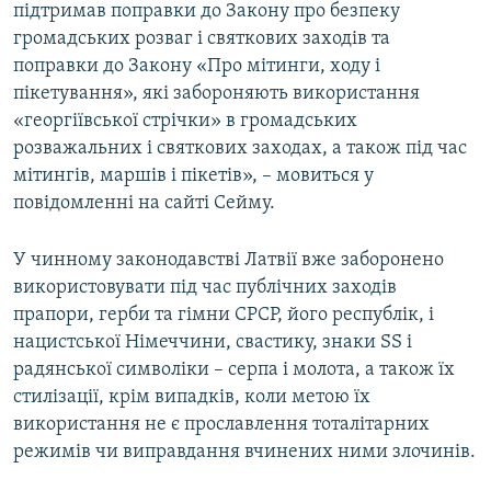
підтримав поправки до Закону про безпеку
громадських розваг і святкових заходів та
поправки до Закону «Про мітинги, ходу і
пікетування», які забороняють використання
«георгіївської стрічки» в громадських
розважальних і святкових заходах, а також під час
мітингів, маршів і пікетів», – мовиться у
повідомленні на сайті Сейму.
У чинному законодавстві Латвії вже заборонено
використовувати під час публічних заходів
прапори, герби та гімни СРСР, його республік, і
нацистської Німеччини, свастику, знаки SS і
радянської символіки – серпа і молота, а також їх
стилізації, крім випадків, коли метою їх
використання не є прославлення тоталітарних
режимів чи виправдання вчинених ними злочинів.