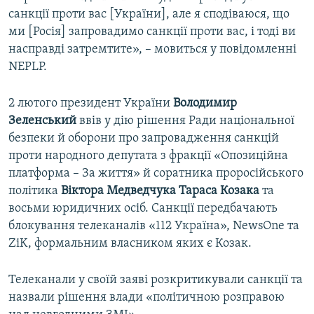
санкції проти вас [України], але я сподіваюся, що
ми [Росія] запровадимо санкції проти вас, і тоді ви
насправді затремтите», – мовиться у повідомленні
NEPLP.
2 лютого президент України
Володимир
Зеленський
ввів у дію рішення Ради національної
безпеки й оборони про запровадження санкцій
проти народного депутата з фракції «Опозиційна
платформа – За життя» й соратника проросійського
політика
Віктора Медведчука Тараса Козака
та
восьми юридичних осіб. Санкції передбачають
блокування телеканалів «112 Україна», NewsOne та
ZiK, формальним власником яких є Козак.
Телеканали у своїй заяві розкритикували санкції та
назвали рішення влади «політичною розправою