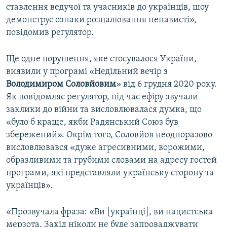
ставлення ведучої та учасників до українців, шоу
демонструє ознаки розпалювання ненависті», –
повідомив регулятор.
Ще одне порушення, яке стосувалося України,
виявили у програмі «Недільний вечір з
Володимиром Соловйовим
» від 6 грудня 2020 року.
Як повідомляє регулятор, під час ефіру звучали
заклики до війни та висловлювалася думка, що
«було б краще, якби Радянський Союз був
збережений». Окрім того, Соловйов неодноразово
висловлювався «дуже агресивними, ворожими,
образливими та грубими словами на адресу гостей
програми, які представляли українську сторону та
українців».
«Прозвучала фраза: «Ви [українці], ви нацистська
мерзота. Захід ніколи не буде запроваджувати