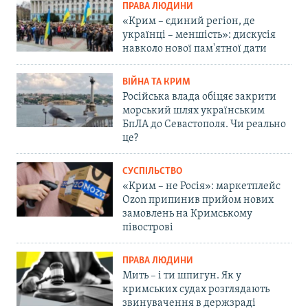
ПРАВА ЛЮДИНИ
«Крим – єдиний регіон, де
українці – меншість»: дискусія
навколо нової пам'ятної дати
ВІЙНА ТА КРИМ
Російська влада обіцяє закрити
морський шлях українським
БпЛА до Севастополя. Чи реально
це?
СУСПІЛЬСТВО
«Крим – не Росія»: маркетплейс
Ozon припинив прийом нових
замовлень на Кримському
півострові
ПРАВА ЛЮДИНИ
Мить – і ти шпигун. Як у
кримських судах розглядають
звинувачення в держзраді