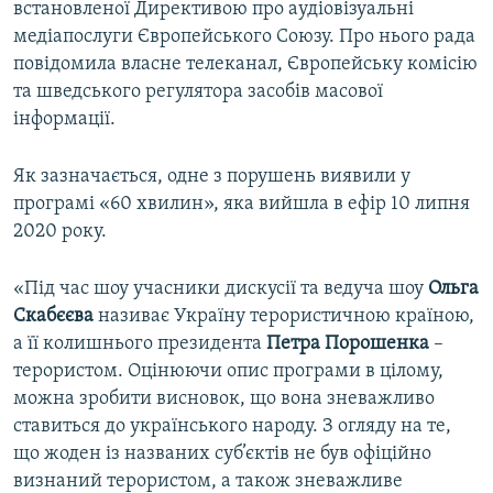
встановленої Директивою про аудіовізуальні
медіапослуги Європейського Союзу. Про нього рада
повідомила власне телеканал, Європейську комісію
та шведського регулятора засобів масової
інформації.
Як зазначається, одне з порушень виявили у
програмі «60 хвилин», яка вийшла в ефір 10 липня
2020 року.
«Під час шоу учасники дискусії та ведуча шоу
Ольга
Скабєєва
називає Україну терористичною країною,
а її колишнього президента
Петра Порошенка
–
терористом. Оцінюючи опис програми в цілому,
можна зробити висновок, що вона зневажливо
ставиться до українського народу. З огляду на те,
що жоден із названих суб’єктів не був офіційно
визнаний терористом, а також зневажливе