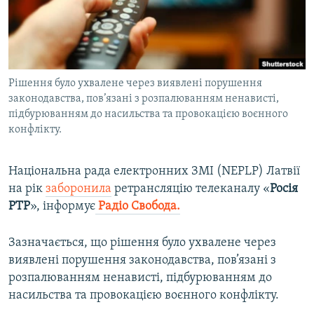
ВІДЕОУРОКИ «ELIFBE»
Русский
СВІДЧЕННЯ ОКУПАЦІЇ
Qırımtatar
УКРАЇНСЬКА ПРОБЛЕМА КРИМУ
Рішення було ухвалене через виявлені порушення
ДОЛУЧАЙСЯ!
ІНФОГРАФІКА
законодавства, пов’язані з розпалюванням ненависті,
підбурюванням до насильства та провокацією воєнного
конфлікту.
Усі сайти RFE/RL
Національна рада електронних ЗМІ (NEPLP) Латвії
на рік
заборонила
ретрансляцію телеканалу «
Росія
РТР
», інформує
Радіо Свобода.
Зазначається, що рішення було ухвалене через
виявлені порушення законодавства, пов’язані з
розпалюванням ненависті, підбурюванням до
насильства та провокацією воєнного конфлікту.