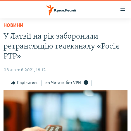
Доступність
посилання
Перейти
НОВИНИ
до
НОВИНИ
У Латвії на рік заборонили
основного
ВОДА.КРИМ
матеріалу
ретрансляцію телеканалу «Росія
ВІДЕО ТА ФОТО
Перейти
РТР»
до
ПОЛІТИКА
основної
08 лютий 2021, 18:12
БЛОГИ
навігації
Перейти
Поділитись
Читати без VPN
ПОГЛЯД
до
ІНТЕРВ'Ю
пошуку
ВСЕ ЗА ДЕНЬ
СПЕЦПРОЕКТИ
ЯК ОБІЙТИ БЛОКУВАННЯ
ДЕПОРТАЦІЯ