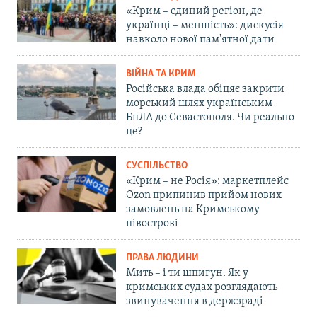
«Крим – єдиний регіон, де
українці – меншість»: дискусія
навколо нової пам'ятної дати
ВІЙНА ТА КРИМ
Російська влада обіцяє закрити
морський шлях українським
БпЛА до Севастополя. Чи реально
це?
СУСПІЛЬСТВО
«Крим – не Росія»: маркетплейс
Ozon припинив прийом нових
замовлень на Кримському
півострові
ПРАВА ЛЮДИНИ
Мить – і ти шпигун. Як у
кримських судах розглядають
звинувачення в держзраді