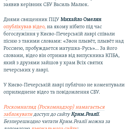
заявив керівник СБУ Василь Малюк.
Днями священник ПЦУ
Михайло Омелян
опублікував відео,
на якому нібито під час
богослужіння у Києво-Печерській лаврі співали
пісню з такими словами: «Звон плывёт, плывёт над
Россиею, пробуждается матушка-Русь»… За його
словами, відео він отримав від випускника КПБА,
який з друзями зайшов у храм Всіх святих
печерських у лаврі.
У Києво-Печерській лаврі публічно не коментували
оприлюднене відео та повідомлення СБУ.
Роскомнагляд (Роскомнадзор) намагається
заблокувати
доступ до сайту
Крим.Реалії
.
Безперешкодно читати Крим.Реалії можна за
допомогою
дзеркального сайту
: