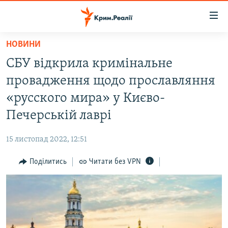
Доступність
посилання
Перейти
НОВИНИ
до
НОВИНИ
СБУ відкрила кримінальне
основного
ВОДА.КРИМ
матеріалу
провадження щодо прославляння
ВІДЕО ТА ФОТО
Перейти
«русского мира» у Києво-
до
ПОЛІТИКА
Печерській лаврі
основної
БЛОГИ
навігації
15 листопад 2022, 12:51
Перейти
ПОГЛЯД
до
Поділитись
Читати без VPN
ІНТЕРВ'Ю
пошуку
ВСЕ ЗА ДЕНЬ
СПЕЦПРОЕКТИ
ЯК ОБІЙТИ БЛОКУВАННЯ
ДЕПОРТАЦІЯ