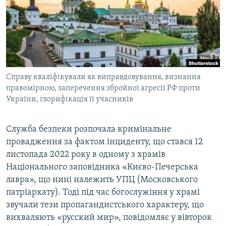
ВІДЕОУРОКИ «ELIFBE»
Русский
СВІДЧЕННЯ ОКУПАЦІЇ
Qırımtatar
УКРАЇНСЬКА ПРОБЛЕМА КРИМУ
ДОЛУЧАЙСЯ!
ІНФОГРАФІКА
Справу кваліфікували як виправдовування, визнання
правомірною, заперечення збройної агресії РФ проти
України, глорифікація її учасників
Усі сайти RFE/RL
Служба безпеки розпочала кримінальне
провадження за фактом інциденту, що стався 12
листопада 2022 року в одному з храмів
Національного заповідника «Києво-Печерська
лавра», що нині належить УПЦ (Московського
патріархату). Тоді під час богослужіння у храмі
звучали тези пропагандистського характеру, що
вихваляють «русский мир», повідомляє у вівторок