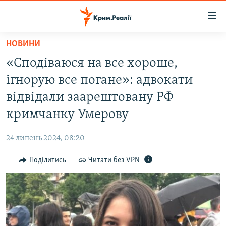
Доступність
посилання
Перейти
НОВИНИ
до
НОВИНИ
«Сподіваюся на все хороше,
основного
ВОДА.КРИМ
матеріалу
ігнорую все погане»: адвокати
ВІДЕО ТА ФОТО
Перейти
відвідали заарештовану РФ
до
ПОЛІТИКА
кримчанку Умерову
основної
БЛОГИ
навігації
24 липень 2024, 08:20
Перейти
ПОГЛЯД
до
Поділитись
Читати без VPN
ІНТЕРВ'Ю
пошуку
ВСЕ ЗА ДЕНЬ
СПЕЦПРОЕКТИ
ЯК ОБІЙТИ БЛОКУВАННЯ
ДЕПОРТАЦІЯ