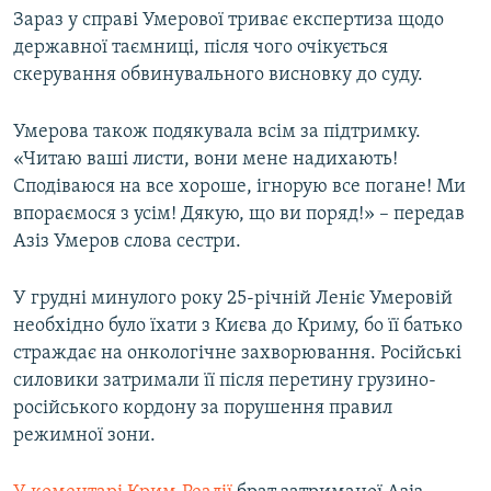
Зараз у справі Умерової триває експертиза щодо
державної таємниці, після чого очікується
скерування обвинувального висновку до суду.
Умерова також подякувала всім за підтримку.
«Читаю ваші листи, вони мене надихають!
Сподіваюся на все хороше, ігнорую все погане! Ми
впораємося з усім! Дякую, що ви поряд!» – передав
Азіз Умеров слова сестри.
У грудні минулого року 25-річній Леніє Умеровій
необхідно було їхати з Києва до Криму, бо її батько
страждає на онкологічне захворювання. Російські
силовики затримали її після перетину грузино-
російського кордону за порушення правил
режимної зони.