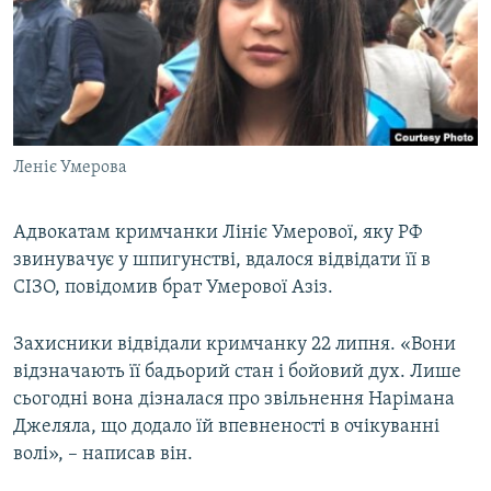
ВІДЕОУРОКИ «ELIFBE»
Русский
СВІДЧЕННЯ ОКУПАЦІЇ
Qırımtatar
УКРАЇНСЬКА ПРОБЛЕМА КРИМУ
ДОЛУЧАЙСЯ!
ІНФОГРАФІКА
Леніє Умерова
Адвокатам кримчанки Лініє Умерової, яку РФ
Усі сайти RFE/RL
звинувачує у шпигунстві, вдалося відвідати її в
СІЗО, повідомив брат Умерової Азіз.
Захисники відвідали кримчанку 22 липня. «Вони
відзначають її бадьорий стан і бойовий дух. Лише
сьогодні вона дізналася про звільнення Нарімана
Джеляла, що додало їй впевненості в очікуванні
волі», – написав він.