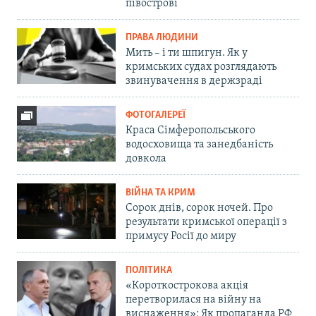
півострові
ПРАВА ЛЮДИНИ
Мить – і ти шпигун. Як у
кримських судах розглядають
звинувачення в держзраді
ФОТОГАЛЕРЕЇ
Краса Сімферопольського
водосховища та занедбаність
довкола
ВІЙНА ТА КРИМ
Сорок днів, сорок ночей. Про
результати кримської операції з
примусу Росії до миру
ПОЛІТИКА
«Короткострокова акція
перетворилася на війну на
виснаження»: Як пропаганда РФ