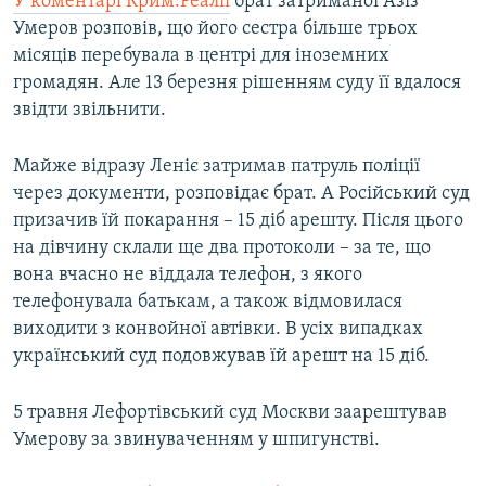
У коментарі Крим.Реалії
брат затриманої Азіз
Умеров розповів, що його сестра більше трьох
місяців перебувала в центрі для іноземних
громадян. Але 13 березня рішенням суду її вдалося
звідти звільнити.
Майже відразу Леніє затримав патруль поліції
через документи, розповідає брат. А Російський суд
призачив їй покарання – 15 діб арешту. Після цього
на дівчину склали ще два протоколи – за те, що
вона вчасно не віддала телефон, з якого
телефонувала батькам, а також відмовилася
виходити з конвойної автівки. В усіх випадках
український суд подовжував їй арешт на 15 діб.
5 травня Лефортівський суд Москви заарештував
Умерову за звинуваченням у шпигунстві.