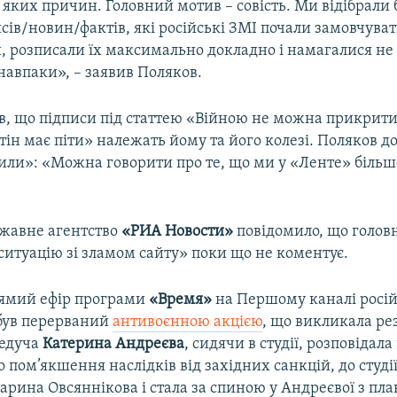
 яких причин. Головний мотив – совість. Ми відібрали
ів/новин/фактів, які російські ЗМІ почали замовчуват
, розписали їх максимально докладно і намагалися не
навпаки», – заявив Поляков.
ив, що підписи під статтею «Війною не можна прикрити
тін має піти» належать йому та його колезі. Поляков д
или»: «Можна говорити про те, що ми у «Ленте» більш
ржавне агентство
«РИА Новости»
повідомило, що голов
ситуацію зі зламом сайту» поки що не коментує.
рямий ефір програми
«Время»
на Першому каналі росій
був перерваний
антивоєнною акцією
, що викликала рез
ведуча
Катерина Андреєва
, сидячи в студії, розповідал
 пом’якшення наслідків від західних санкцій, до студі
рина Овсяннікова і стала за спиною у Андреєвої з пла