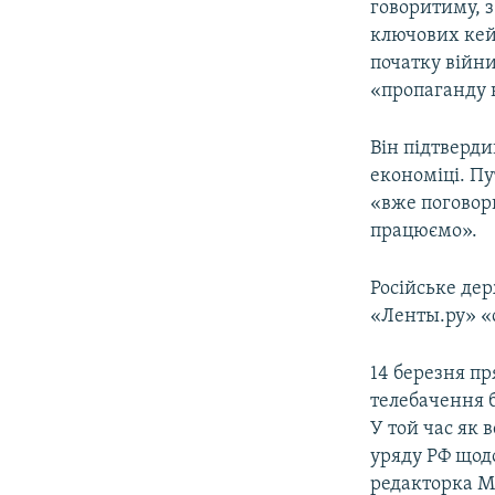
говоритиму, з
ключових кейс
початку війни
«пропаганду 
Він підтверд
економіці. Пу
«вже поговор
працюємо».
Російське де
«Ленты.ру» «
14 березня п
телебачення 
У той час як 
уряду РФ щодо
редакторка Ма