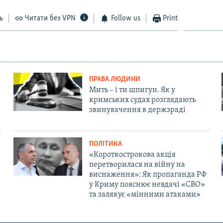
ь
Читати без VPN
Follow us
Print
ПРАВА ЛЮДИНИ
Мить – і ти шпигун. Як у
кримських судах розглядають
звинувачення в держзраді
ПОЛІТИКА
«Короткострокова акція
перетворилася на війну на
виснаження»: Як пропаганда РФ
у Криму пояснює невдачі «СВО»
та залякує «мінними атаками»