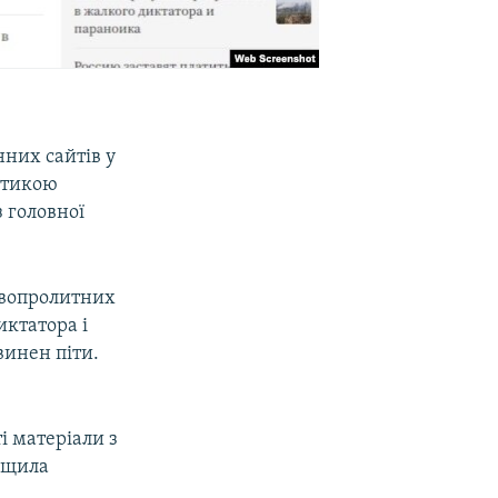
нних сайтів у
ритикою
з головної
ровопролитних
ктатора і
винен піти.
і матеріали з
нищила