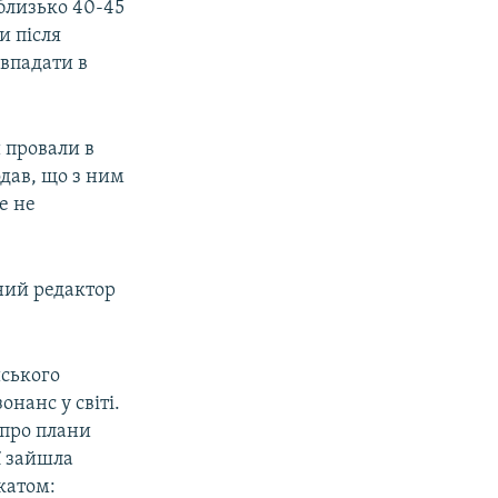
 близько 40-45
и після
 впадати в
 провали в
одав, що з ним
е не
ний редактор
ського
онанс у світі.
а про плани
ї зайшла
катом: