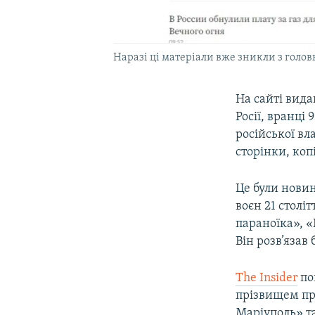
Наразі ці матеріали вже зникли з головн
На сайті вид
Росії, вранці
російської вл
сторінки, копі
Це були новин
воєн 21 століт
параноїка», «
Він розв’язав 
The Insider
по
прізвищем пре
Маріуполь» та