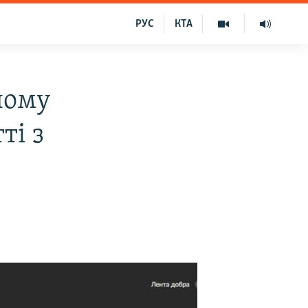
РУС
КТА
ному
ті з