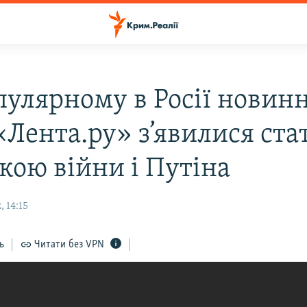
пулярному в Росії новин
«Лента.ру» з’явилися стат
кою війни і Путіна
 14:15
ь
Читати без VPN