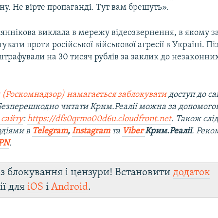
ну. Не вірте пропаганді. Тут вам брешуть».
сяннікова виклала в мережу відеозвернення, в якому 
увати проти російської військової агресії в Україні. Пі
оштрафували на 30 тисяч рублів за заклик до незаконни
 (Роскомнадзор) намагається заблокувати
доступ до са
 Безперешкодно читати Крим.Реалії можна за допомог
 сайту
:
https://dfs0qrmo00d6u.cloudfront.net
. Також слі
одіями в
Telegram
,
Instagram
та
Viber
Крим.Реалії
. Рек
PN
.
з блокування і цензури! Встановити
додаток
ії для
iOS
і
Android
.