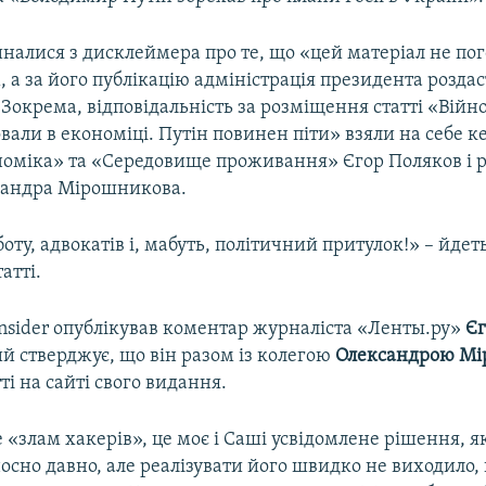
чиналися з дисклеймера про те, що «цей матеріал не по
 а за його публікацію адміністрація президента розд
 Зокрема, відповідальність за розміщення статті «Вій
али в економіці. Путін повинен піти» взяли на себе к
ономіка» та «Середовище проживання» Єгор Поляков і 
ксандра Мірошникова.
ту, адвокатів і, мабуть, політичний притулок!» – йдеть
атті.
Insider опублікував коментар журналіста «Ленты.ру»
Єг
ий стверджує, що він разом із колегою
Олександрою М
ті на сайті свого видання.
 «злам хакерів», це моє і Саші усвідомлене рішення, я
осно давно, але реалізувати його швидко не виходило,