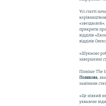
Усі статті по
керівництвом,
«звездюлей».
прикрити пров
відділів «Ек
відділів Оле
«Шукаємо робо
завершенні ст
Пізніше The 
Полякова
, як
замінили стат
«Це ніякий не
ухвалене відн