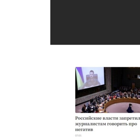
ВІДЕОУРОКИ «ELIFBE»
СВІДЧЕННЯ ОКУПАЦІЇ
УКРАЇНСЬКА ПРОБЛЕМА КРИМУ
ІНФОГРАФІКА