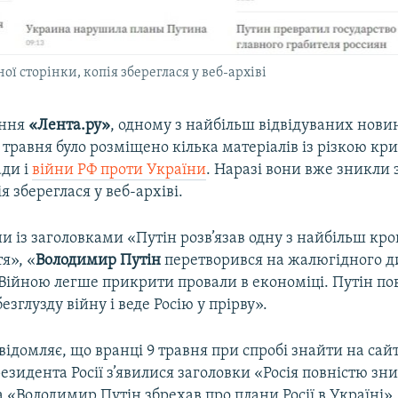
ої сторінки, копія збереглася у веб-архіві
ання
«Лента.ру»
, одному з найбільш відвідуваних нови
 9 травня було розміщено кілька матеріалів із різкою к
ади і
війни РФ проти України
. Наразі вони вже зникли 
я збереглася у веб-архіві.
и із заголовками «Путін розв’язав одну з найбільш к
тя», «
Володимир Путін
перетворився на жалюгідного ди
Війною легше прикрити провали в економіці. Путін по
безглузду війну і веде Росію у прірву».
відомляє, що вранці 9 травня при спробі знайти на сайт
зидента Росії з’явилися заголовки «Росія повністю з
 «Володимир Путін збрехав про плани Росії в Україні».