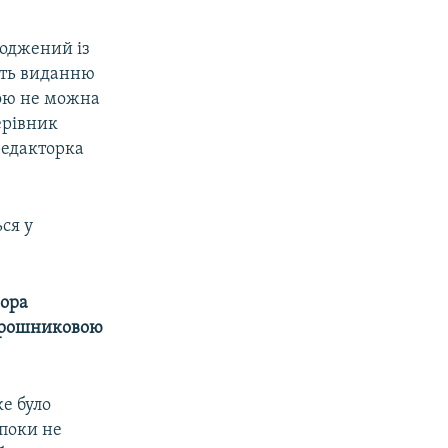
годжений із
асть виданню
ною не можна
ерівник
редакторка
ся у
ора
ірошниковою
ке було
 поки не