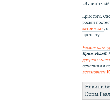
«Зупиніть вій
Крім того, Ов
росіян протест
затримали
, 
протесту.
Роскомнагляд
Крим.Реалії
.
дзеркального
основними п
встановити
V
Новини бе
Крим.Реал