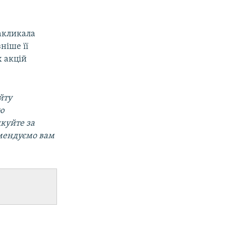
закликала
зніше її
х акцій
йту
ою
дкуйте за
омендуємо вам