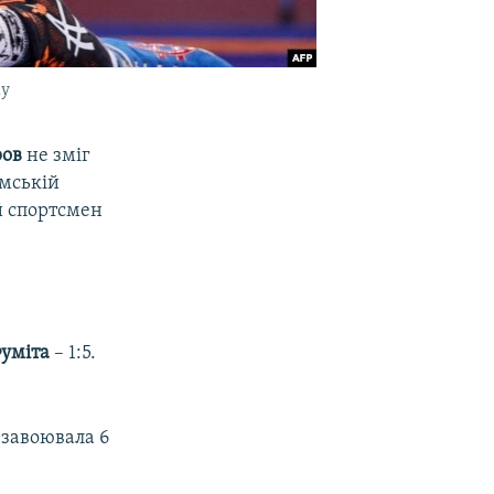
ку
ров
не зміг
имській
й спортсмен
Фуміта
– 1:5.
 завоювала 6