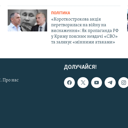
ПОЛІТИКА
«Короткострокова акція
перетворилася на війну на
виснаження»: Як пропаганда РФ
у Криму пояснює невдачі «СВО»
та залякує «мінними атаками»
ДОЛУЧАЙСЯ!
. Про нас