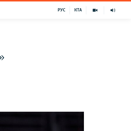
РУС
КТА
»