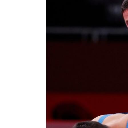
ВІДЕОУРОКИ «ELIFBE»
СВІДЧЕННЯ ОКУПАЦІЇ
УКРАЇНСЬКА ПРОБЛЕМА КРИМУ
ІНФОГРАФІКА