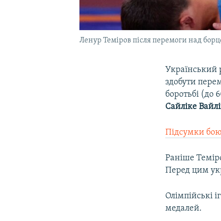
Ленур Теміров після перемоги над борц
Український 
здобути перем
боротьбі (до
Сайліке Вайл
Підсумки бо
Раніше Темір
Перед цим укр
Олімпійські і
медалей.