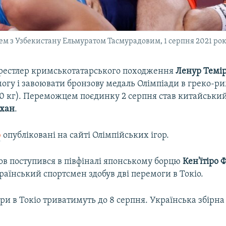
ем з Узбекистану Ельмуратом Тасмурадовим, 1 серпня 2021 ро
рестлер кримськотатарського походження
Ленур Темі
огу і завоювати бронзову медаль Олімпіади в греко-р
 60 кг). Переможцем поєдинку 2 серпня став китайськи
іхан
.
ю
опубліковані на сайті Олімпійських ігор.
ов поступився в півфіналі японському борцю
Кен'їтіро 
аїнський спортсмен здобув дві перемоги в Токіо.
гри в Токіо триватимуть до 8 серпня. Українська збірна