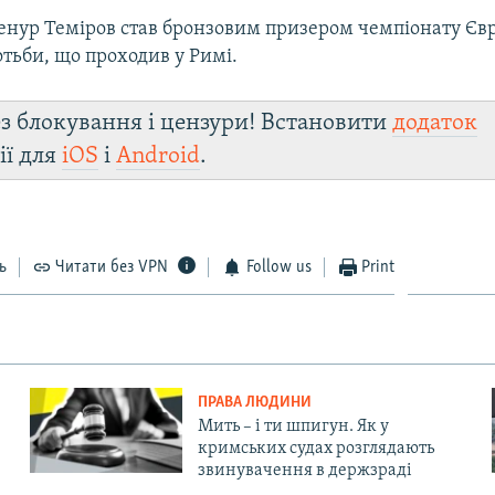
Ленур Теміров став бронзовим призером чемпіонату Євр
тьби, що проходив у Римі.
з блокування і цензури! Встановити
додаток
ії для
iOS
і
Android
.
ь
Читати без VPN
Follow us
Print
ПРАВА ЛЮДИНИ
Мить – і ти шпигун. Як у
кримських судах розглядають
звинувачення в держзраді