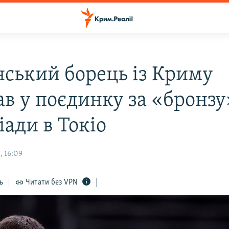
нський борець із Криму
ав у поєдинку за «бронзу
іади в Токіо
, 16:09
ь
Читати без VPN