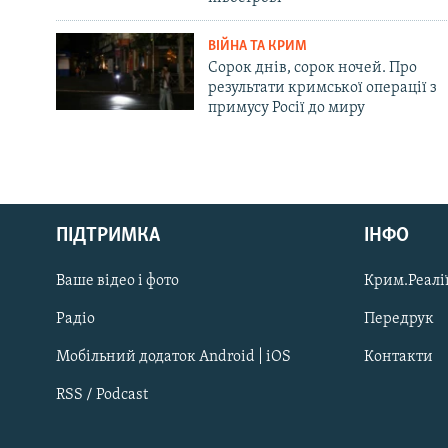
ВІЙНА ТА КРИМ
Сорок днів, сорок ночей. Про
результати кримської операції з
примусу Росії до миру
Русский
ПІДТРИМКА
ІНФО
Qırımtatar
Ваше відео і фото
Крим.Реалії
ДОЛУЧАЙСЯ!
Радіо
Передрук
Мобільний додаток Android | iOS
Контакти
RSS / Podcast
Усі сайти RFE/RL