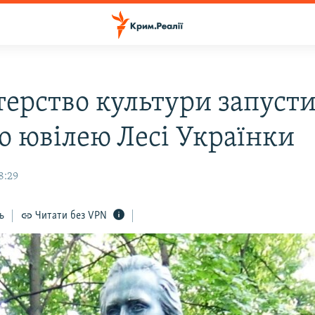
терство культури запуст
до ювілею Лесі Українки
8:29
ь
Читати без VPN