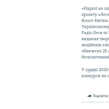
«Наразі на са
проєкту «Леся
Косач-Квітки.
Українському 
Радіо Леся та
видання творі
медійним епі
обмежень 25 л
безкоштовний»
У грудні 2020
конкурси на 
Поділитис