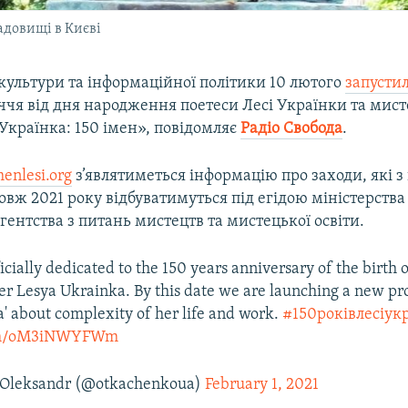
адовищі в Києві
культури та інформаційної політики 10 лютого
запусти
іччя від дня народження поетеси Лесі Українки та мис
Українка: 150 імен», повідомляє
Радіо Свобода
.
menlesi.org
з’являтиметься інформацію про заходи, які з
вж 2021 року відбуватимуться під егідою міністерства
ентства з питань мистецтв та мистецької освіти.
ficially dedicated to the 150 years anniversary of the birth o
er Lesya Ukrainka. By this date we are launching a new pro
' about complexity of her life and work.
#150роківлесіук
com/oM3iNWYFWm
Oleksandr (@otkachenkoua)
February 1, 2021