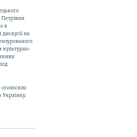
тецького
и Петрівни
о в
 дискусії на
цензурованого
м культурно-
тинних
хід
и оголосило
 Українку.