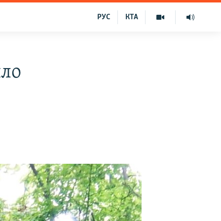
РУС
КТА
ило