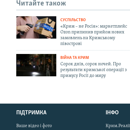
Читайте також
СУСПІЛЬСТВО
«Крим – не Росія»: маркетплейс
Ozon припинив прийом нових
замовлень на Кримському
півострові
ВІЙНА ТА КРИМ
Сорок днів, сорок ночей. Про
результати кримської операції з
примусу Росії до миру
Русский
ПІДТРИМКА
ІНФО
Qırımtatar
Ваше відео і фото
Крим.Реалії
ДОЛУЧАЙСЯ!