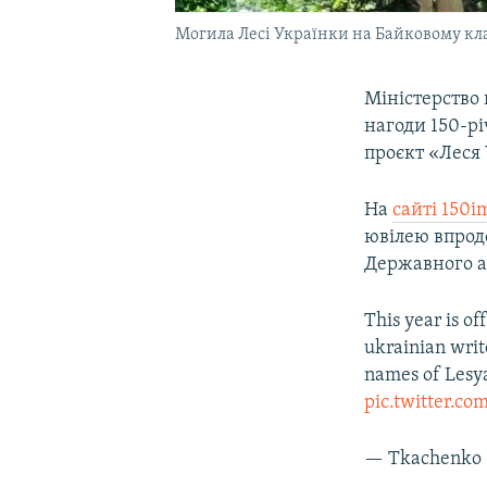
Могила Лесі Українки на Байковому кл
Міністерство 
нагоди 150-р
проєкт «Леся 
На
сайті 150i
ювілею впродо
Державного аг
This year is of
ukrainian writ
names of Lesya
pic.twitter.
— Tkachenko 