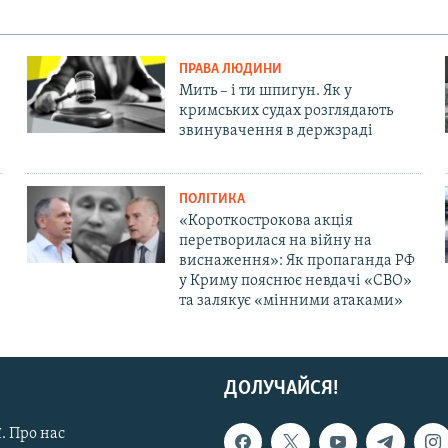
ПРАВА ЛЮДИНИ
Мить – і ти шпигун. Як у
кримських судах розглядають
звинувачення в держзраді
ПОЛІТИКА
«Короткострокова акція
перетворилася на війну на
виснаження»: Як пропаганда РФ
у Криму пояснює невдачі «СВО»
та залякує «мінними атаками»
ДОЛУЧАЙСЯ!
. Про нас