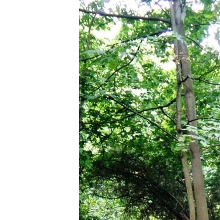
ВІДЕОУРОКИ «ELIFBE»
СВІДЧЕННЯ ОКУПАЦІЇ
УКРАЇНСЬКА ПРОБЛЕМА КРИМУ
ІНФОГРАФІКА