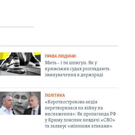
ПРАВА ЛЮДИНИ
Мить – і ти шпигун. Як у
кримських судах розглядають
звинувачення в держзраді
ПОЛІТИКА
«Короткострокова акція
перетворилася на війну на
виснаження»: Як пропаганда РФ
у Криму пояснює невдачі «СВО»
та залякує «мінними атаками»