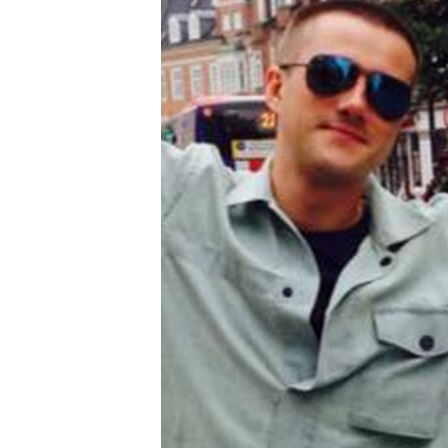
ВІДЕОУРОКИ «ELIFBE»
СВІДЧЕННЯ ОКУПАЦІЇ
УКРАЇНСЬКА ПРОБЛЕМА КРИМУ
ІНФОГРАФІКА