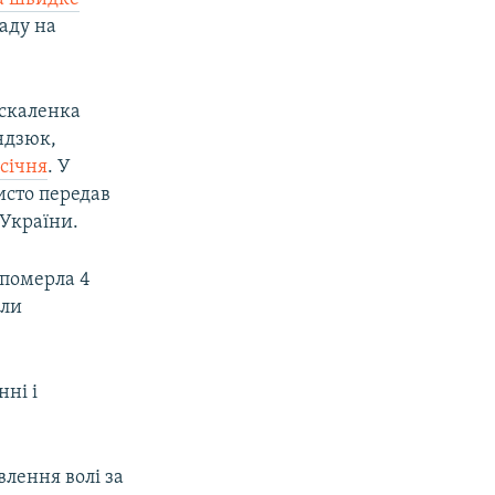
аду на
скаленка
андзюк,
 січня
. У
исто передав
 України.
 померла 4
или
нні і
влення волі за