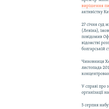
вирішення пи
активістку К
27 січня суд м
(Левіна), імо
повідомив Оф
відомстві роз
болгарській с
Чиновниця Хе
листопада 2018
концентрован
У справі про 
організації н
5 серпня наб