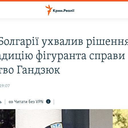
 Болгарії ухвалив рішенн
адицію фігуранта справи
тво Гандзюк
19:07
ь
Читати без VPN