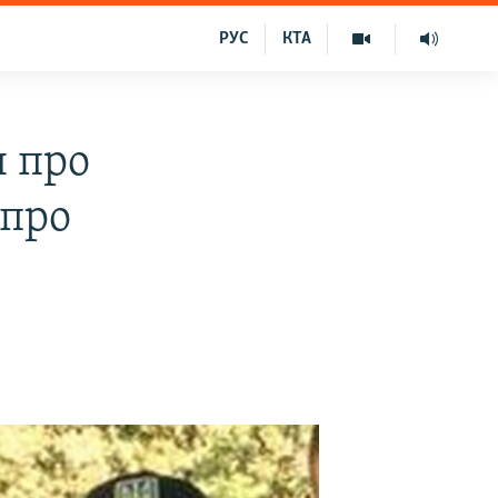
РУС
КТА
я про
 про