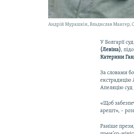
Андрій Мурашкін, Владислав Мангер, О
У Болгарії су
(Левіна)
, під
Катерини Га
За словами б
екстрадицію 
Апеляцію суд 
«Щоб забезпе
арешт», – роз
Раніше прези
прем’єр-мініс