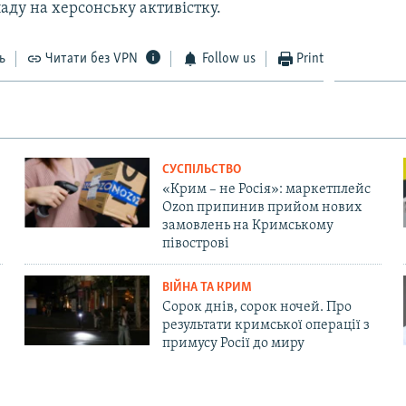
аду на херсонську активістку.
ь
Читати без VPN
Follow us
Print
СУСПІЛЬСТВО
«Крим – не Росія»: маркетплейс
Ozon припинив прийом нових
замовлень на Кримському
півострові
ВІЙНА ТА КРИМ
Сорок днів, сорок ночей. Про
результати кримської операції з
примусу Росії до миру