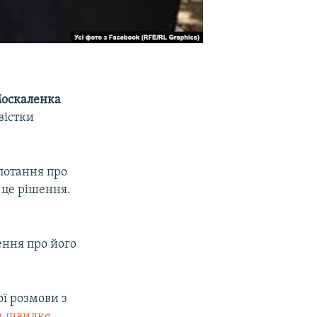
Москаленка
вістки
опотання про
 це рішення.
ення про його
ої розмови з
на швидке