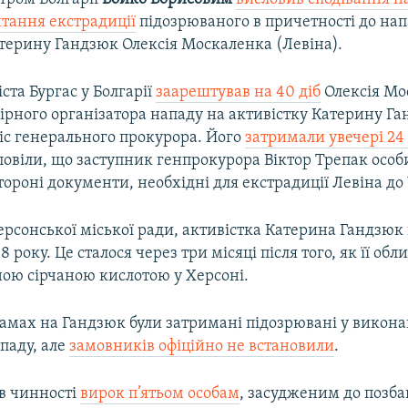
тання екстрадиції
підозрюваного в причетності до нап
атерину Гандзюк Олексія Москаленка (Левіна).
іста Бургас у Болгарії
заарештував на 40 діб
Олексія Мо
вірного організатора нападу на активістку Катерину Г
іс генерального прокурора. Його
затримали увечері 24
повіли, що заступник генпрокурора Віктор Трепак особ
тороні документи, необхідні для екстрадиції Левіна до
рсонської міської ради, активістка Катерина Гандзюк
 року. Це сталося через три місяці після того, як її обл
ою сірчаною кислотою у Херсоні.
замах на Гандзюк були затримані підозрювані у викона
ападу, але
замовників офіційно не встановили
.
ув чинності
вирок п’ятьом особам
, засудженим до позба