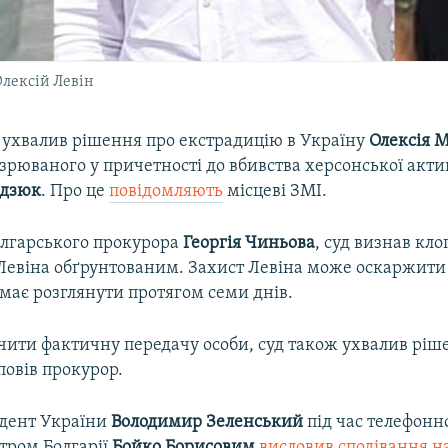
лексій Левін
д ухвалив рішення про екстрадицію в Україну
Олексія 
озрюваного у причетності до вбивства херсонської акти
ндзюк
. Про це
повідомляють
місцеві ЗМІ.
олгарського прокурора
Георгія Чиньова
, суд визнав кл
Левіна обґрунтованим. Захист Левіна може оскаржити
має розглянути протягом семи днів.
чити фактичну передачу особи, суд також ухвалив ріш
повів прокурор.
дент України
Володимир Зеленський
під час телефонн
тром Болгарії
Бойко Борисовим
висловив сподівання 