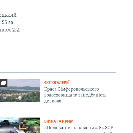
мецький
:55 за
нком 2:2.
ФОТОГАЛЕРЕЇ
Краса Сімферопольського
водосховища та занедбаність
довкола
ВІЙНА ТА КРИМ
«Полювання на колони». Як ЗСУ