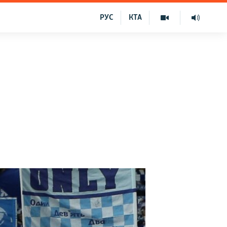
РУС
КТА