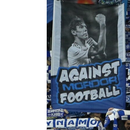
ВІДЕОУРОКИ «ELIFBE»
СВІДЧЕННЯ ОКУПАЦІЇ
УКРАЇНСЬКА ПРОБЛЕМА КРИМУ
ІНФОГРАФІКА