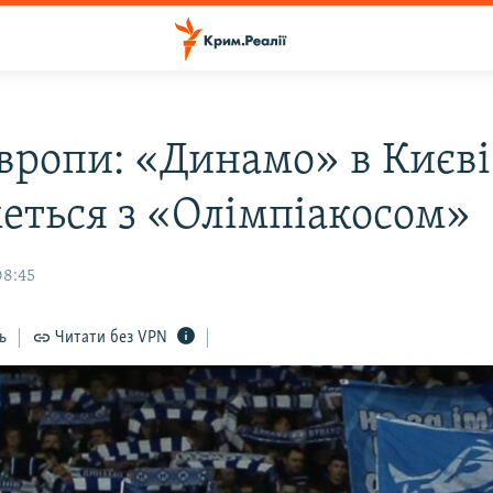
Європи: «Динамо» в Києві
еться з «Олімпіакосом»
08:45
ь
Читати без VPN