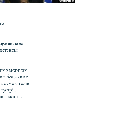
им
Кружльяком
.
систенти:
ніх хвилинах
а з будь-яким
за сумою голів
 зустріч
ьті вкінці,