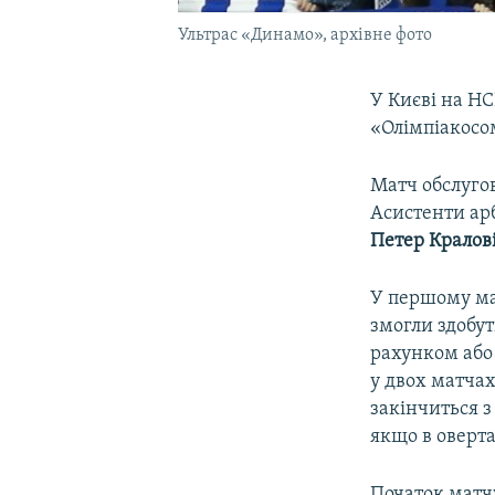
Ультрас «Динамо», архівне фото
У Києві на Н
«Олімпіакосом
Матч обслугов
Асистенти ар
Петер Кралов
У першому мат
змогли здобут
рахунком або 
у двох матчах
закінчиться з
якщо в оверта
Початок матчу