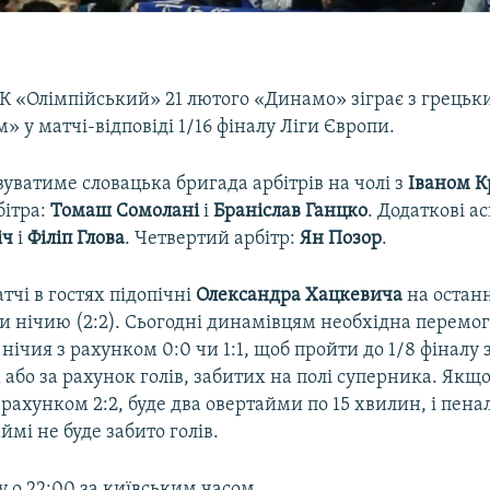
СК «Олімпійський» 21 лютого «Динамо» зіграє з грецьк
» у матчі-відповіді 1/16 фіналу Ліги Європи.
уватиме словацька бригада арбітрів на чолі з
Іваном 
бітра:
Томаш Сомолані
і
Браніслав Ганцко
. Додаткові а
іч
і
Філіп Глова
. Четвертий арбітр:
Ян Позор
.
чі в гостях підопічні
Олександра Хацкевича
на остан
и нічию (2:2). Сьогодні динамівцям необхідна перемог
нічия з рахунком 0:0 чи 1:1, щоб пройти до 1/8 фіналу 
 або за рахунок голів, забитих на полі суперника. Якщо
 рахунком 2:2, буде два овертайми по 15 хвилин, і пенал
ймі не буде забито голів.
 о 22:00 за київським часом.