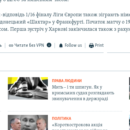
-відповідь 1/16 фіналу Ліги Європи також зіграють ні
донецький «Шахтар» у Франкфурті. Початок матчу о 19
ом. Перша зустріч у Харкові закінчилася також з раху
ь
Читати без VPN
Follow us
Print
ПРАВА ЛЮДИНИ
Мить – і ти шпигун. Як у
кримських судах розглядають
звинувачення в держзраді
ПОЛІТИКА
«Короткострокова акція