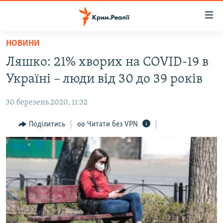
Доступність
посилання
Перейти
НОВИНИ
до
НОВИНИ
Ляшко: 21% хворих на COVID-19 в
основного
ВОДА.КРИМ
матеріалу
Україні – люди від 30 до 39 років
ВІДЕО ТА ФОТО
Перейти
до
30 березень 2020, 11:32
ПОЛІТИКА
основної
БЛОГИ
Поділитись
Читати без VPN
навігації
Перейти
ПОГЛЯД
до
ІНТЕРВ'Ю
пошуку
ВСЕ ЗА ДЕНЬ
СПЕЦПРОЕКТИ
ЯК ОБІЙТИ БЛОКУВАННЯ
ДЕПОРТАЦІЯ