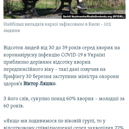
ВІДЕОУРОКИ «ELIFBE»
Русский
СВІДЧЕННЯ ОКУПАЦІЇ
Qırımtatar
Найбільш випадків наразі зафіксовано в Києві – 102
УКРАЇНСЬКА ПРОБЛЕМА КРИМУ
людини
ДОЛУЧАЙСЯ!
ІНФОГРАФІКА
Відсоток людей від 30 до 39 років серед хворих на
коронавірусну інфекцію COVID-19 в Україні
приблизно дорівнює відсотку хворих
Усі сайти RFE/RL
передпенсійного віку – такі дані озвучив на
брифінгу 30 березня заступник міністра охорони
здоров’я
Віктор Ляшко
.
З його слів, сукупно понад 60% хворих – молодші за
60 років.
«Якщо ми подивимося по віковій групі, то у
відсотковому співвідношенні серед захворілих 22%