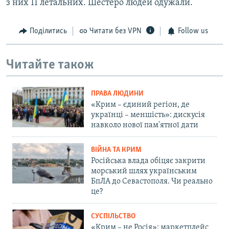
з них 11 летальних. Шестеро людей одужали.
Поділитись
Читати без VPN
Follow us
Читайте також
ПРАВА ЛЮДИНИ
«Крим – єдиний регіон, де
українці – меншість»: дискусія
навколо нової пам'ятної дати
ВІЙНА ТА КРИМ
Російська влада обіцяє закрити
морський шлях українським
БпЛА до Севастополя. Чи реально
це?
СУСПІЛЬСТВО
«Крим – не Росія»: маркетплейс