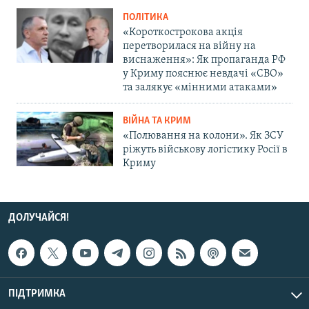
ПОЛІТИКА
«Короткострокова акція
перетворилася на війну на
виснаження»: Як пропаганда РФ
у Криму пояснює невдачі «СВО»
та залякує «мінними атаками»
ВІЙНА ТА КРИМ
«Полювання на колони». Як ЗСУ
ріжуть військову логістику Росії в
Криму
ДОЛУЧАЙСЯ!
ПІДТРИМКА