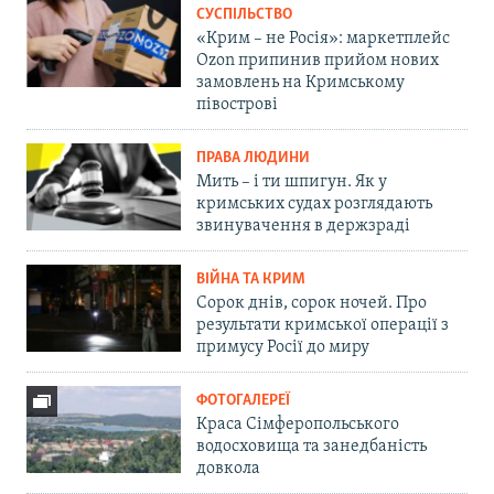
СУСПІЛЬСТВО
«Крим – не Росія»: маркетплейс
Ozon припинив прийом нових
замовлень на Кримському
півострові
ПРАВА ЛЮДИНИ
Мить – і ти шпигун. Як у
кримських судах розглядають
звинувачення в держзраді
ВІЙНА ТА КРИМ
Сорок днів, сорок ночей. Про
результати кримської операції з
примусу Росії до миру
ФОТОГАЛЕРЕЇ
Краса Сімферопольського
водосховища та занедбаність
довкола