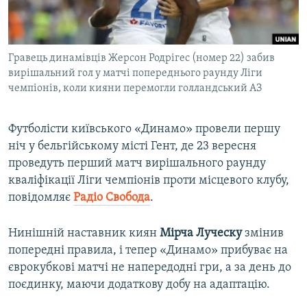
ВІДЕОУРОКИ «ELIFBE»
Русский
СВІДЧЕННЯ ОКУПАЦІЇ
Qırımtatar
Гравець динамівців Жерсон Родрігес (номер 22) забив
УКРАЇНСЬКА ПРОБЛЕМА КРИМУ
вирішальний гол у матчі попереднього раунду Ліги
ДОЛУЧАЙСЯ!
ІНФОГРАФІКА
чемпіонів, коли кияни перемогли голландський АЗ
Футболісти київського «Динамо» провели першу
ніч у бельгійському місті Гент, де 23 вересня
Усі сайти RFE/RL
проведуть перший матч вирішального раунду
кваліфікації Ліги чемпіонів проти місцевого клубу,
повідомляє
Радіо Свобода
.
Нинішній наставник киян
Мірча Луческу
змінив
попередні правила, і тепер «Динамо» прибуває на
єврокубкові матчі не напередодні гри, а за день до
поєдинку, маючи додаткову добу на адаптацію.