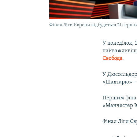
Фінал Ліги Європи відбудеться 21 серпн
У понеділок, 
найважливіши
Свобода
.
У Дюссельдор
«Шахтарю» – 
Першим фіна
«Манчестер Ю
Фінал Ліги Єв