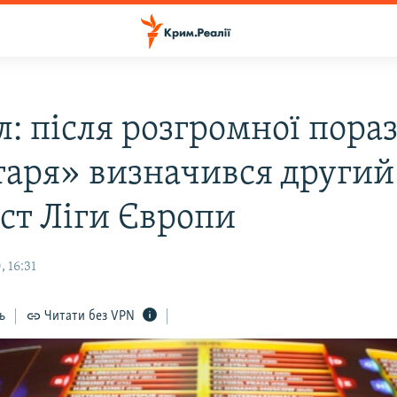
л: після розгромної пора
аря» визначився другий
іст Ліги Європи
 16:31
ь
Читати без VPN