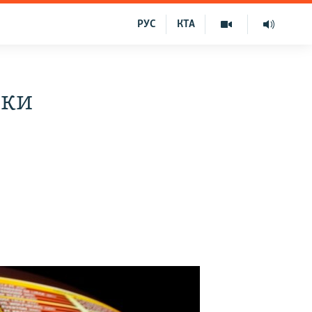
РУС
КТА
зки