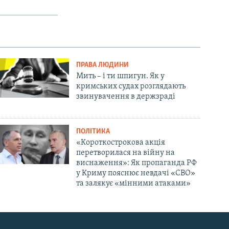
ПРАВА ЛЮДИНИ
Мить – і ти шпигун. Як у
кримських судах розглядають
звинувачення в держзраді
ПОЛІТИКА
«Короткострокова акція
перетворилася на війну на
виснаження»: Як пропаганда РФ
у Криму пояснює невдачі «СВО»
та залякує «мінними атаками»