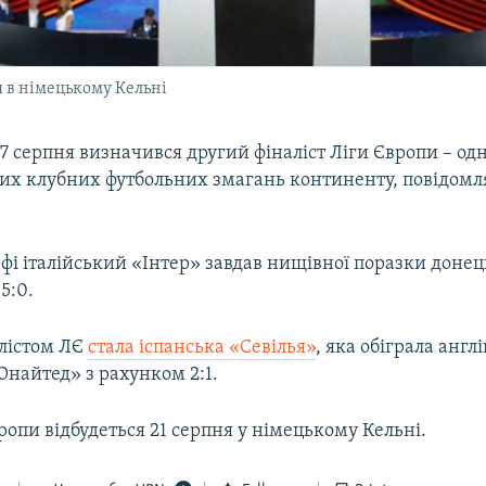
я в німецькому Кельні
17 серпня визначився другий фіналіст Ліги Європи – одн
х клубних футбольних змагань континенту, повідомл
фі італійський «Інтер» завдав нищівної поразки доне
5:0.
лістом ЛЄ
стала іспанська «Севілья»
, яка обіграла англ
найтед» з рахунком 2:1.
ропи відбудеться 21 серпня у німецькому Кельні.