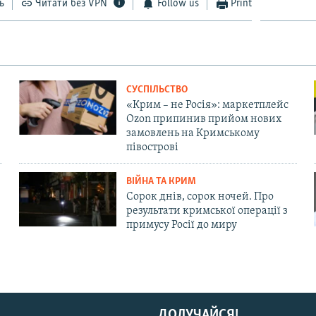
ь
Читати без VPN
Follow us
Print
СУСПІЛЬСТВО
«Крим – не Росія»: маркетплейс
Ozon припинив прийом нових
замовлень на Кримському
півострові
ВІЙНА ТА КРИМ
Сорок днів, сорок ночей. Про
результати кримської операції з
примусу Росії до миру
ДОЛУЧАЙСЯ!