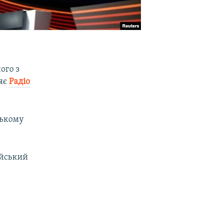
ого з
яє
Радіо
цькому
ійський