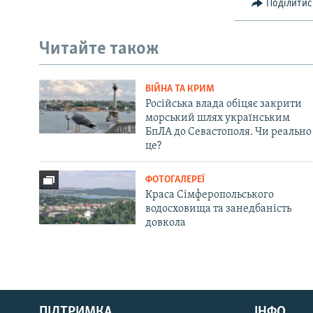
Поділитис
Читайте також
ВІЙНА ТА КРИМ
Російська влада обіцяє закрити
морський шлях українським
БпЛА до Севастополя. Чи реально
це?
ФОТОГАЛЕРЕЇ
Краса Сімферопольського
водосховища та занедбаність
довкола
Русский
ПІДТРИМКА
ІНФО
Qırımtatar