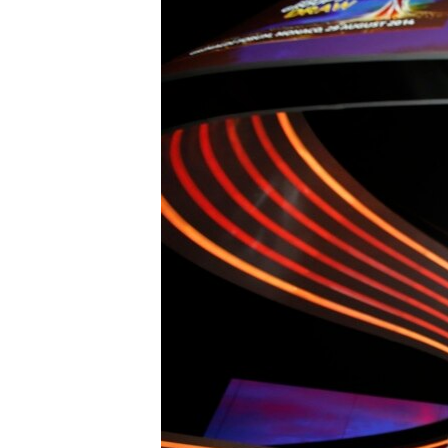
ВІДЕОУРОКИ «ELIFBE»
СВІДЧЕННЯ ОКУПАЦІЇ
УКРАЇНСЬКА ПРОБЛЕМА КРИМУ
ІНФОГРАФІКА