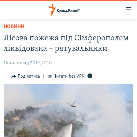
Доступність
посилання
Перейти
НОВИНИ
до
НОВИНИ
Лісова пожежа під Сімферополем
основного
ВОДА.КРИМ
матеріалу
ліквідована – рятувальники
ВІДЕО ТА ФОТО
Перейти
до
16 листопад 2019, 17:10
ПОЛІТИКА
основної
БЛОГИ
Поділитись
Читати без VPN
навігації
Перейти
ПОГЛЯД
до
ІНТЕРВ'Ю
пошуку
ВСЕ ЗА ДЕНЬ
СПЕЦПРОЕКТИ
ЯК ОБІЙТИ БЛОКУВАННЯ
ДЕПОРТАЦІЯ