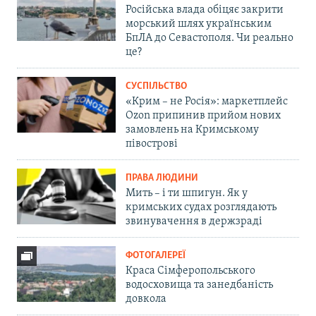
Російська влада обіцяє закрити
морський шлях українським
БпЛА до Севастополя. Чи реально
це?
СУСПІЛЬСТВО
«Крим – не Росія»: маркетплейс
Ozon припинив прийом нових
замовлень на Кримському
півострові
ПРАВА ЛЮДИНИ
Мить – і ти шпигун. Як у
кримських судах розглядають
звинувачення в держзраді
ФОТОГАЛЕРЕЇ
Краса Сімферопольського
водосховища та занедбаність
довкола