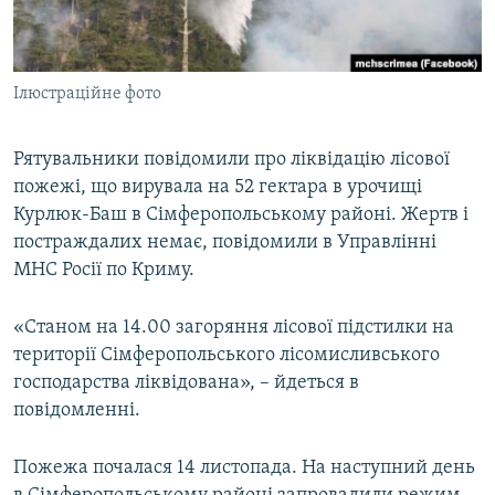
ВІДЕОУРОКИ «ELIFBE»
Русский
СВІДЧЕННЯ ОКУПАЦІЇ
Qırımtatar
Ілюстраційне фото
УКРАЇНСЬКА ПРОБЛЕМА КРИМУ
ДОЛУЧАЙСЯ!
ІНФОГРАФІКА
Рятувальники повідомили про ліквідацію лісової
пожежі, що вирувала на 52 гектара в урочищі
Курлюк-Баш в Сімферопольському районі. Жертв і
Усі сайти RFE/RL
постраждалих немає, повідомили в Управлінні
МНС Росії по Криму.
«Станом на 14.00 загоряння лісової підстилки на
території Сімферопольського лісомисливського
господарства ліквідована», – йдеться в
повідомленні.
Пожежа почалася 14 листопада. На наступний день