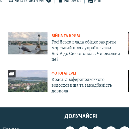
ь
Читати без VPN
Follow us
Print
ВІЙНА ТА КРИМ
Російська влада обіцяє закрити
морський шлях українським
БпЛА до Севастополя. Чи реально
це?
ФОТОГАЛЕРЕЇ
Краса Сімферопольського
водосховища та занедбаність
довкола
ДОЛУЧАЙСЯ!