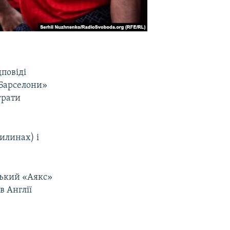
повіді
«Барселони»
грати
вилинах) і
ський «Аякс»
в Англії