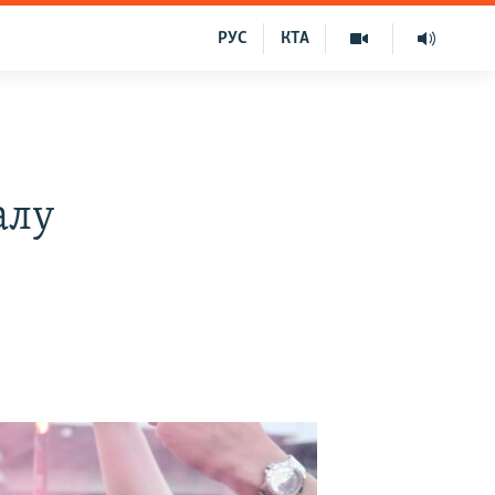
РУС
КТА
алу