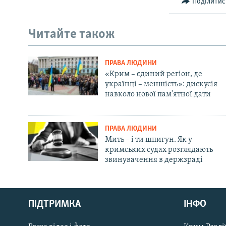
Поділитис
Читайте також
ПРАВА ЛЮДИНИ
«Крим – єдиний регіон, де
українці – меншість»: дискусія
навколо нової пам'ятної дати
ПРАВА ЛЮДИНИ
Мить – і ти шпигун. Як у
кримських судах розглядають
звинувачення в держзраді
Русский
ПІДТРИМКА
ІНФО
Qırımtatar