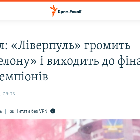
л: «Ліверпуль» громить
елону» і виходить до фін
чемпіонів
, 09:03
ь
Читати без VPN