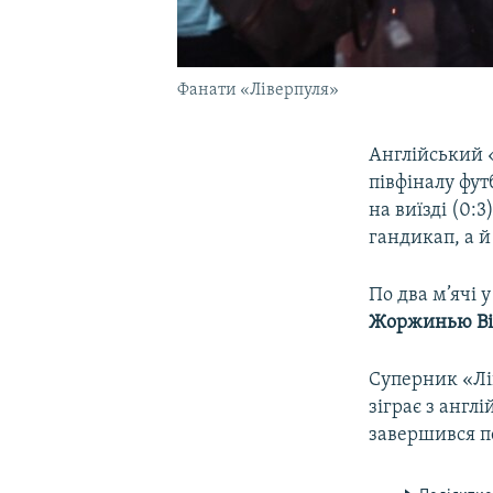
Фанати «Ліверпуля»
Англійський 
півфіналу фут
на виїзді (0:
гандикап, а й
По два м’ячі 
Жоржинью В
Суперник «Лі
зіграє з анг
завершився пе