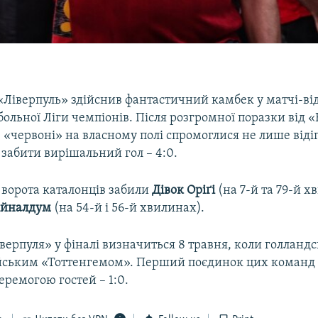
«Ліверпуль» здійснив фантастичний камбек у матчі-від
больної Ліги чемпіонів. Після розгромної поразки від 
3) «червоні» на власному полі спромоглися не лише віді
 забити вирішальний гол – 4:0.
у ворота каталонців забили
Дівок Оріґі
(на 7-й та 79-й х
ійналдум
(на 54-й і 56-й хвилинах).
верпуля» у фіналі визначиться 8 травня, коли голланд
лійським «Тоттенгемом». Перший поєдинок цих команд 
ремогою гостей – 1:0.