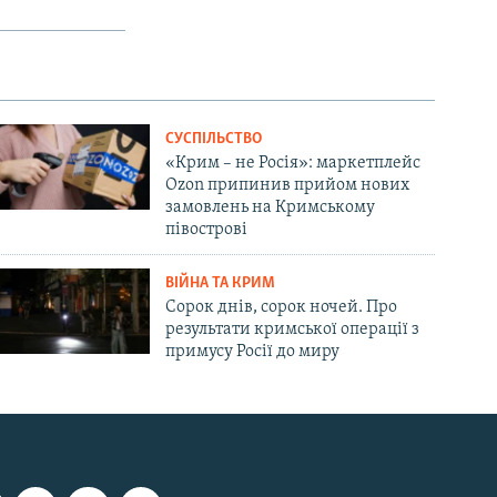
СУСПІЛЬСТВО
«Крим – не Росія»: маркетплейс
Ozon припинив прийом нових
замовлень на Кримському
півострові
ВІЙНА ТА КРИМ
Сорок днів, сорок ночей. Про
результати кримської операції з
примусу Росії до миру