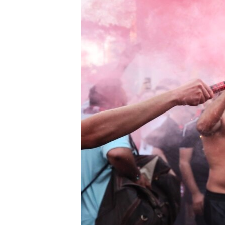
ВІДЕОУРОКИ «ELIFBE»
СВІДЧЕННЯ ОКУПАЦІЇ
УКРАЇНСЬКА ПРОБЛЕМА КРИМУ
ІНФОГРАФІКА