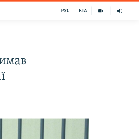
РУС
КТА
римав
ї