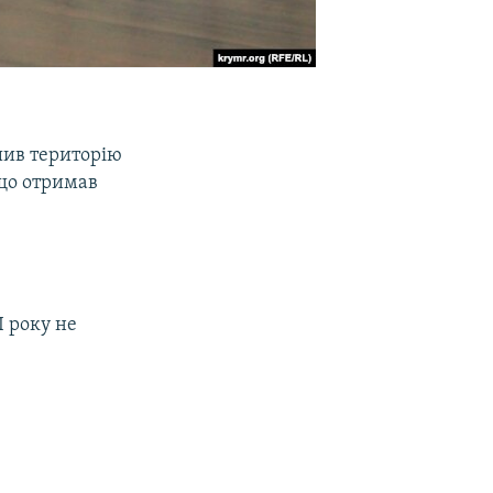
шив територію
 що отримав
І року не