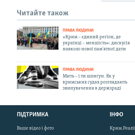
Читайте також
ПРАВА ЛЮДИНИ
«Крим – єдиний регіон, де
українці – меншість»: дискусія
навколо нової пам'ятної дати
ПРАВА ЛЮДИНИ
Мить – і ти шпигун. Як у
кримських судах розглядають
звинувачення в держзраді
Русский
ПІДТРИМКА
ІНФО
Qırımtatar
Ваше відео і фото
Крим.Реалії
ДОЛУЧАЙСЯ!