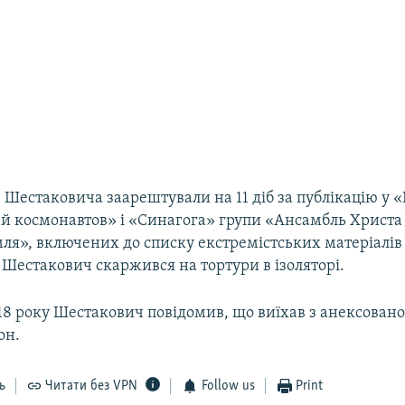
 Шестаковича заарештували на 11 діб за публікацію у 
ай космонавтов» і «Синагога» групи «Ансамбль Христа
мля», включених до списку екстремістських матеріалів
е Шестакович скаржився на тортури в ізоляторі.
18 року Шестакович повідомив, що виїхав з анексовано
он.
ь
Читати без VPN
Follow us
Print