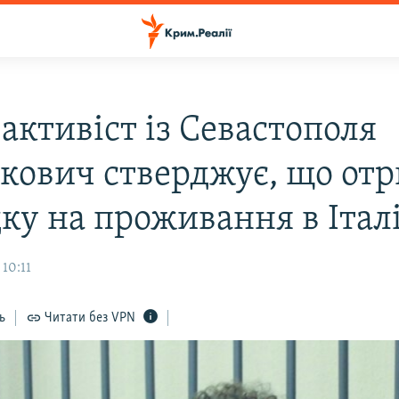
активіст із Севастополя
кович стверджує, що от
ку на проживання в Італі
 10:11
ь
Читати без VPN