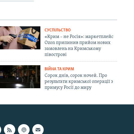
СУСПІЛЬСТВО
«Крим – не Росія»: маркетплейс
Ozon припинив прийом нових
замовлень на Кримському
півострові
ВІЙНА ТА КРИМ
Сорок днів, сорок ночей. Про
результати кримської операції з
примусу Росії до миру