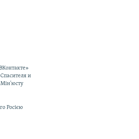
«ВКонтакте»
 Спасителя и
 Мін'юсту
го Росією