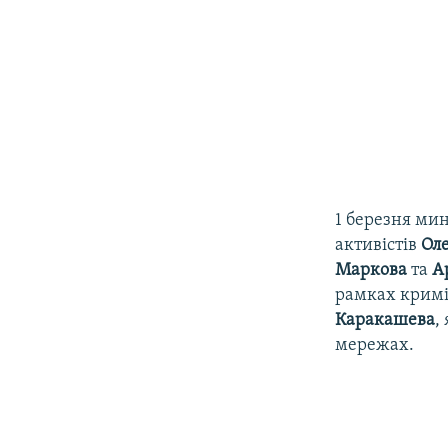
1 березня ми
активістів
Оле
Маркова
та
Ар
рамках кримін
Каракашева
,
мережах.