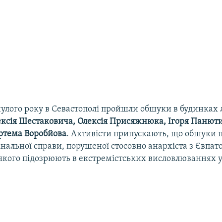
нулого року в Севастополі пройшли обшуки в будинках 
ксія Шестаковича, Олексія Присяжнюка, Ігоря Панюти
тема Воробйова
. Активісти припускають, що обшуки 
альної справи, порушеної стосовно анархіста з Євпат
 якого підозрюють в екстремістських висловлюваннях 