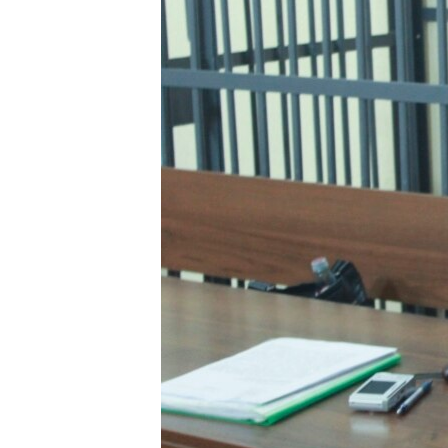
ВІДЕОУРОКИ «ELIFBE»
СВІДЧЕННЯ ОКУПАЦІЇ
УКРАЇНСЬКА ПРОБЛЕМА КРИМУ
ІНФОГРАФІКА