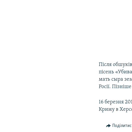
Після обшуків
пісень «Убив
мать сыра зе
Росії. Пізніш
16 березня 20
Криму в Херс
Поділитис