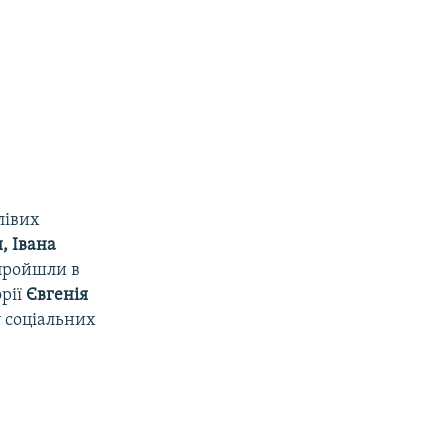
лівих
, Івана
пройшли в
орії
Євгенія
у соціальних