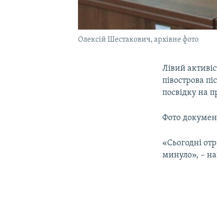
Олексій Шестакович, архівне фото
Лівий активіс
півострова пі
посвідку на п
Фото документ
«Сьогодні отр
минуло», – н