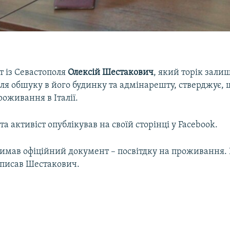
т із Севастополя
Олексій Шестакович
, який торік зали
сля обшуку в його будинку та адмінарешту, стверджує,
роживання в Італії.
а активіст опублікував на своїй сторінці у Facebook.
имав офіційний документ – посвітдку на проживання. 
аписав Шестакович.