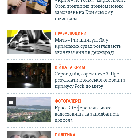
«Крим – не Росія»: маркетплейс
Ozon припинив прийом нових
замовлень на Кримському
півострові
ПРАВА ЛЮДИНИ
Мить – і ти шпигун. Як у
кримських судах розглядають
звинувачення в держзраді
ВІЙНА ТА КРИМ
Сорок днів, сорок ночей. Про
результати кримської операції з
примусу Росії до миру
ФОТОГАЛЕРЕЇ
Краса Сімферопольського
водосховища та занедбаність
довкола
ПОЛІТИКА