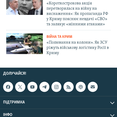
«Короткострокова акція
перетворилася на війну на
виснаження»: Як пропаганда РФ
у Криму пояснює невдачі «СВО»
та залякує «мінними атаками»
ВІЙНА ТА КРИМ
«Полювання на колони». Як ЗСУ
ріжуть військову логістику Росії в
Криму
ДОЛУЧАЙСЯ!
ПІДТРИМКА
ІНФО