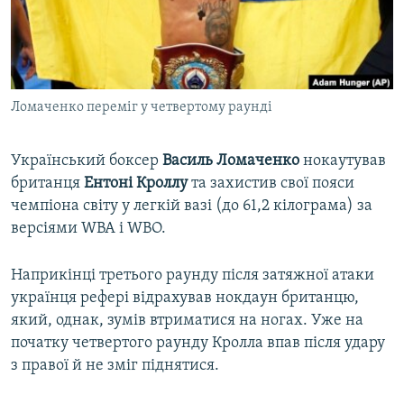
ВІДЕОУРОКИ «ELIFBE»
Русский
СВІДЧЕННЯ ОКУПАЦІЇ
Qırımtatar
УКРАЇНСЬКА ПРОБЛЕМА КРИМУ
Ломаченко переміг у четвертому раунді
ДОЛУЧАЙСЯ!
ІНФОГРАФІКА
Український боксер
Василь Ломаченко
нокаутував
британця
Ентоні Кроллу
та захистив свої пояси
Усі сайти RFE/RL
чемпіона світу у легкій вазі (до 61,2 кілограма) за
версіями WBA і WBO.
Наприкінці третього раунду після затяжної атаки
українця рефері відрахував нокдаун британцю,
який, однак, зумів втриматися на ногах. Уже на
початку четвертого раунду Кролла впав після удару
з правої й не зміг піднятися.