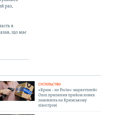
ий раз,
часть в
казав, що має
СУСПІЛЬСТВО
«Крим – не Росія»: маркетплейс
Ozon припинив прийом нових
замовлень на Кримському
півострові