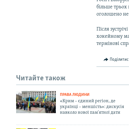
більше трьох г
оголошено не 
Після зустріч
хокейному мат
термінові спр
Поділитис
Читайте також
ПРАВА ЛЮДИНИ
«Крим – єдиний регіон, де
українці – меншість»: дискусія
навколо нової пам'ятної дати