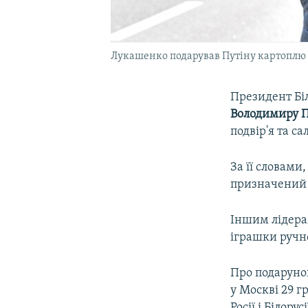
Лукашенко подарував Путіну картоплю
Президент Бі
Володимиру П
подвір'я та са
За її словами
призначений 
Іншим лідера
іграшки ручно
Про подарунок
у Москві 29 г
Росії і Білор