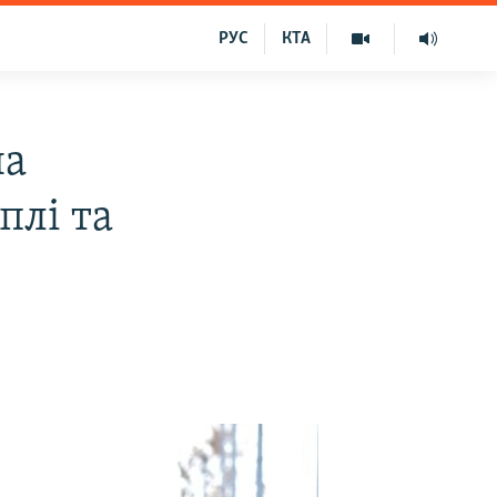
РУС
КТА
на
плі та