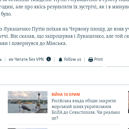
один, але про якісь результати їх зустрічі, як і в минул
було.
і з Лукашенко Путін поїхав на Червону площу, де взяв у
чі. Він сказав, що запрошував і Лукашенко, але той с
ави і повернувся до Мінська.
ь
Читати без VPN
Follow us
Print
ВІЙНА ТА КРИМ
Російська влада обіцяє закрити
морський шлях українським
БпЛА до Севастополя. Чи реально
це?