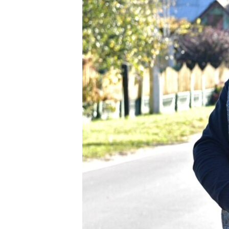
ВІДЕОУРОКИ «ELIFBE»
СВІДЧЕННЯ ОКУПАЦІЇ
УКРАЇНСЬКА ПРОБЛЕМА КРИМУ
ІНФОГРАФІКА