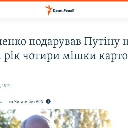
енко подарував Путіну 
 рік чотири мішки карто
 15:24
ь
Читати без VPN