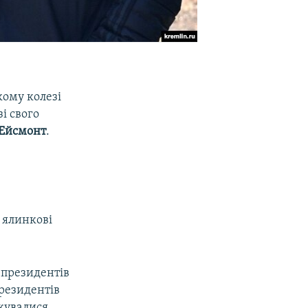
кому колезі
і свого
 Ейсмонт
.
х
 ялинкові
і президентів
президентів
лкувалися