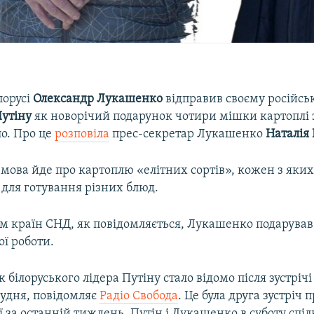
лорусі
Олександр Лукашенко
відправив своєму російсь
утіну
як новорічий подарунок чотири мішки картоплі з
ло. Про це
розповіла
прес-секретар Лукашенко
Наталія
, мова йде про картоплю «елітних сортів», кожен з яки
для готування різних блюд.
м країн СНД, як повідомляється, Лукашенко подарував
ї роботи.
 білоруського лідера Путіну стало відомо після зустріч
рудня, повідомляє
Радіо Свобода
. Це була друга зустріч 
усії за останній тиждень. Путін і Лукашенко в суботу спі