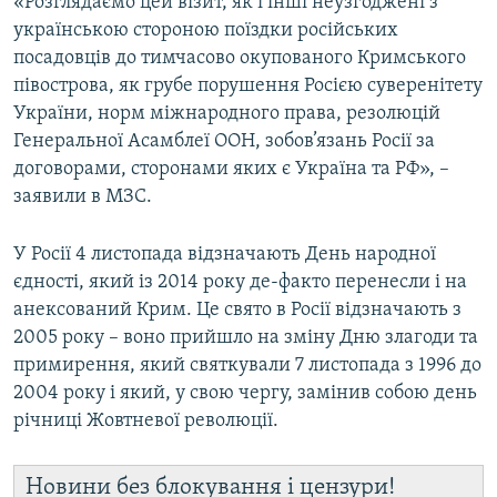
«Розглядаємо цей візит, як і інші неузгоджені з
українською стороною поїздки російських
посадовців до тимчасово окупованого Кримського
півострова, як грубе порушення Росією суверенітету
України, норм міжнародного права, резолюцій
Генеральної Асамблеї ООН, зобов’язань Росії за
договорами, сторонами яких є Україна та РФ», –
заявили в МЗС.
У Росії 4 листопада відзначають День народної
єдності, який із 2014 року де-факто перенесли і на
анексований Крим. Це свято в Росії відзначають з
2005 року – воно прийшло на зміну Дню злагоди та
примирення, який святкували 7 листопада з 1996 до
2004 року і який, у свою чергу, замінив собою день
річниці Жовтневої революції.
Новини без блокування і цензури!