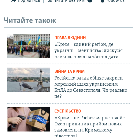
Поділитись
Читати без VPN
Follow us
Читайте також
ПРАВА ЛЮДИНИ
«Крим – єдиний регіон, де
українці – меншість»: дискусія
навколо нової пам'ятної дати
ВІЙНА ТА КРИМ
Російська влада обіцяє закрити
морський шлях українським
БпЛА до Севастополя. Чи реально
це?
СУСПІЛЬСТВО
«Крим – не Росія»: маркетплейс
Ozon припинив прийом нових
замовлень на Кримському
півострові