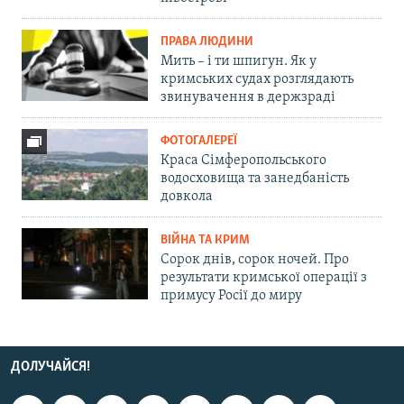
ПРАВА ЛЮДИНИ
Мить – і ти шпигун. Як у
кримських судах розглядають
звинувачення в держзраді
ФОТОГАЛЕРЕЇ
Краса Сімферопольського
водосховища та занедбаність
довкола
ВІЙНА ТА КРИМ
Сорок днів, сорок ночей. Про
результати кримської операції з
примусу Росії до миру
ДОЛУЧАЙСЯ!