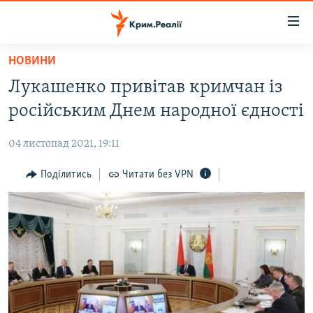
Доступність
посилання
Перейти
НОВИНИ
до
НОВИНИ
Лукашенко привітав кримчан із
основного
ВОДА.КРИМ
матеріалу
російським Днем народної єдності
ВІДЕО ТА ФОТО
Перейти
до
04 листопад 2021, 19:11
ПОЛІТИКА
основної
БЛОГИ
Поділитись
Читати без VPN
навігації
Перейти
ПОГЛЯД
до
ІНТЕРВ'Ю
пошуку
ВСЕ ЗА ДЕНЬ
СПЕЦПРОЕКТИ
ЯК ОБІЙТИ БЛОКУВАННЯ
ДЕПОРТАЦІЯ