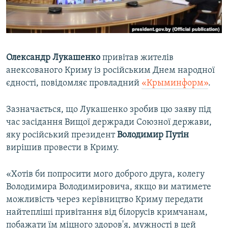
ВІДЕОУРОКИ «ELIFBE»
Русский
СВІДЧЕННЯ ОКУПАЦІЇ
Qırımtatar
УКРАЇНСЬКА ПРОБЛЕМА КРИМУ
Олександр Лукашенко
привітав жителів
ДОЛУЧАЙСЯ!
ІНФОГРАФІКА
анексованого Криму із російським Днем народної
єдності, повідомляє провладний
«Крыминформ»
.
Зазначається, що Лукашенко зробив цю заяву під
Усі сайти RFE/RL
час засідання Вищої держради Союзної держави,
яку російський президент
Володимир Путін
вирішив провести в Криму.
«Хотів би попросити мого доброго друга, колегу
Володимира Володимировича, якщо ви матимете
можливість через керівництво Криму передати
найтепліші привітання від білорусів кримчанам,
побажати їм міцного здоров'я, мужності в цей